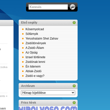
Első segély
Kósernyolcad
Sófárnyik
Yerushalaim Shel Zahav
Zsidótörvények
A Zsidó-Állam
a
Az Ojság
Izrael története
Zsidónak lenni
Én Istenem
csolva
Ablak-Zsidó
Zsidó-e vagy?
.
Archívum
Archívum
nts »
Friss hírek
tven