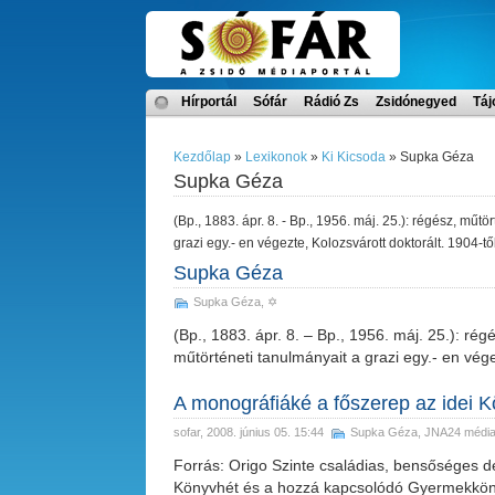
Hírportál
Sófár
Rádió Zs
Zsidónegyed
Táj
Kezdőlap
»
Lexikonok
»
Ki Kicsoda
» Supka Géza
Supka Géza
(Bp., 1883. ápr. 8. - Bp., 1956. máj. 25.): régész, műtö
grazi egy.- en végezte, Kolozsvárott doktorált. 1904-
Supka Géza
Supka Géza
, ✡
(Bp., 1883. ápr. 8. – Bp., 1956. máj. 25.): rég
műtörténeti tanulmányait a grazi egy.- en vég
A monográfiáké a főszerep az idei 
sofar
, 2008. június 05. 15:44
Supka Géza
,
JNA24 médiaf
Forrás: Origo Szinte családias, bensőséges de
Könyvhét és a hozzá kapcsolódó Gyermekköny