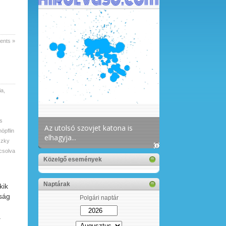
nts »
ia
,
s
öpflin
szky
csolva
Közelgő események
Naptárak
kik
nság
Polgári naptár
a