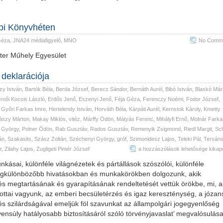
pi Könyvhéten
Géza
,
JNA24 médiafigyelő
,
MNO
No Comme
áter Műhely Egyesület
deklarációja
zy István
,
Bartók Béla
,
Berda József
,
Berecz Sándor
,
Bernáth Aurél
,
Bibó István
,
Blaskó Már
rnői Kocsis László
,
Erdős Jenő
,
Eszenyi Jenő
,
Féja Géza
,
Ferenczy Noémi
,
Fodor József
,
,
Győri Farkas Imre
,
Hertelendy István
,
Horváth Béla
,
Kárpáti Aurél
,
Kernstok Károly
,
Kmetty
ászy Márton
,
Makay Miklós, vitéz
,
Márffy Ödön
,
Mátyás Ferenc
,
Mihályfi Ernő
,
Molnár Farka
 György
,
Polner Ödön
,
Rab Gusztáv
,
Rados Gusztáv
,
Remenyik Zsigmond
,
Riedl Margit
,
Sch
án
,
Szakasits
,
Szász Zoltán
,
Széchenyi György, gróf
,
Szimonidesz Lajos
,
Teleki Pál
,
Tersán
1938.05.05
r
,
Zilahy Lajos
,
Zugligeti Pintér József
a hozzászólások lehetősége kikap
Írók,
ásai, különféle világnézetek és pártállások szószólói, különféle
művészek,
 a legkülönbözőbb hivatásokban és munkakörökben dolgozunk, akik
tudósok
megtartásának és gyarapításának rendeltetését vettük örökbe, mi, a
deklarációja
ttai vagyunk, az emberi becsületérzés és igaz kereszténység, a józa
bejegyzéshez
s szilárdságával emeljük föl szavunkat az állampolgári jogegyenlőség
yensúly hatályosabb biztosításáról szóló törvényjavaslat’ megvalósulás