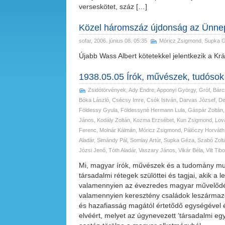
verseskötet, száz […]
Közel háromszáz újdonság az Ünne
sofar
, 2006. június 08. 05:35
Móricz Zsigmond
,
Supka 
Újabb Wass Albert kötetekkel jelentkezik a Kr
1938.05.05 Írók, művészek, tudósok 
Zsidótörvények
,
Ady Endre
,
Apponyi György, Gróf
,
Bárc
Bóka László
,
Csécsy Imre
,
Csók István
,
Darvas József
,
De
Földessy Gyula
,
Földessyné Hermann Lula
,
Gáspár Zoltán
János
,
Kodály Zoltán
,
Kozma Erzsébet
,
Kun Zsigmond
,
Lov
Ferenc
,
Molnár Kálmán
,
Móricz Zsigmond
,
Pálóczy Horváth
Aladár
,
Simándy Pál
,
Somlay Artúr
,
Supka Géza
,
Szabó Zolt
Józsi Jenő
,
Tóth Aladár
,
Vaszary János
,
Vikár Béla
,
Vilt Tibo
Mi, magyar írók, művészek és a tudomány munk
társadalmi rétegek szülöttei és tagjai, akik
valamennyien az évezredes magyar művelődés 
valamennyien keresztény családok leszármazo
és hazafiasság magától értetődő egységével é
elvéért, melyet az úgynevezett ‘társadalmi eg