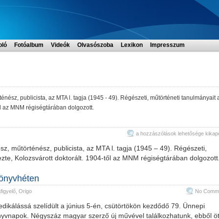
oló
Fotóalbum
Videók
Olvasószoba
Lexikon
Impresszum
rténész, publicista, az MTA l. tagja (1945 - 49). Régészeti, műtörténeti tanulmányait 
től az MNM régiségtárában dolgozott.
Supka
a hozzászólások lehetősége kikap
Géza
ész, műtörténész, publicista, az MTA l. tagja (1945 – 49). Régészeti,
bejegyzéshez
ezte, Kolozsvárott doktorált. 1904-től az MNM régiségtárában dolgozott
Könyvhéten
igyelő
,
Origo
No Comme
dikálássá szelídült a június 5-én, csütörtökön kezdődő 79. Ünnepi
vnapok. Négyszáz magyar szerző új művével találkozhatunk, ebből ö