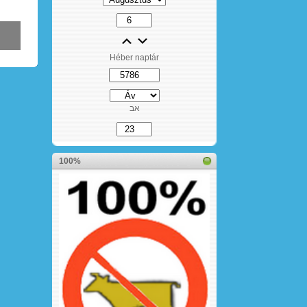
Héber naptár
אב
100%