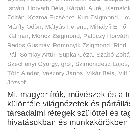
István
,
Horváth Béla
,
Kárpáti Aurél
,
Kernstok
Zoltán
,
Kozma Erzsébet
,
Kun Zsigmond
,
Lo
Márffy Ödön
,
Mátyás Ferenc
,
Mihályfi Ernő
,
Kálmán
,
Móricz Zsigmond
,
Pálóczy Horváth
Rados Gusztáv
,
Remenyik Zsigmond
,
Riedl
Pál
,
Somlay Artúr
,
Supka Géza
,
Szabó Zolt
Széchenyi György, gróf
,
Szimonidesz Lajos
Tóth Aladár
,
Vaszary János
,
Vikár Béla
,
Vilt
József
Mi, magyar írók, művészek és a
különféle világnézetek és pártállá
társadalmi rétegek szülöttei és ta
hivatásokban és munkakörökben 