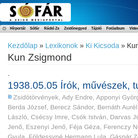
Hírportál
Sófár
Rádió Zs
Zsidónegyed
Tájoló
Fotóalbum
Vide
Kezdőlap
»
Lexikonok
»
Ki Kicsoda
» Ku
Kun Zsigmond
.
1938.05.05 Írók, művészek, t
Zsidótörvények
,
Ady Endre
,
Apponyi Györg
Berda József
,
Berecz Sándor
,
Bernáth Aurél
László
,
Csécsy Imre
,
Csók István
,
Darvas J
Jenő
,
Eszenyi Jenő
,
Féja Géza
,
Ferenczy 
Gyula
,
Földessyné Hermann Lula
,
Gáspár Z