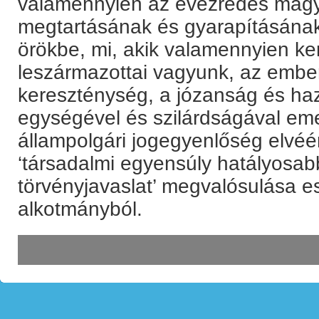
valamennyien az évezredes mag
megtartásának és gyarapításának 
örökbe, mi, akik valamennyien ke
leszármazottai vagyunk, az ember
kereszténység, a józanság és ha
egységével és szilárdságával eme
állampolgári jogegyenlőség elvéé
‘társadalmi egyensúly hatályosabb
törvényjavaslat’ megvalósulása e
alkotmányból.