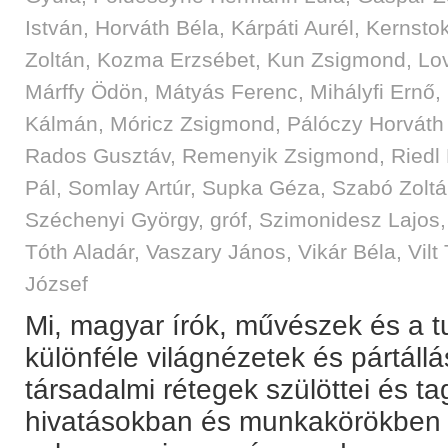
István
,
Horváth Béla
,
Kárpáti Aurél
,
Kernstok
Zoltán
,
Kozma Erzsébet
,
Kun Zsigmond
,
Lo
Márffy Ödön
,
Mátyás Ferenc
,
Mihályfi Ernő
,
Kálmán
,
Móricz Zsigmond
,
Pálóczy Horváth
Rados Gusztáv
,
Remenyik Zsigmond
,
Riedl
Pál
,
Somlay Artúr
,
Supka Géza
,
Szabó Zolt
Széchenyi György, gróf
,
Szimonidesz Lajos
Tóth Aladár
,
Vaszary János
,
Vikár Béla
,
Vilt
József
Mi, magyar írók, művészek és a
különféle világnézetek és pártállá
társadalmi rétegek szülöttei és ta
hivatásokban és munkakörökben 