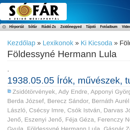
Hírportál
Sófár
Rádió Zs
Zsidónegyed
Tájoló
Fotóalbum
Vide
Kezdőlap
»
Lexikonok
»
Ki Kicsoda
» Föl
Földessyné Hermann Lula
.
1938.05.05 Írók, művészek, t
Zsidótörvények
,
Ady Endre
,
Apponyi Györg
Berda József
,
Berecz Sándor
,
Bernáth Aurél
László
,
Csécsy Imre
,
Csók István
,
Darvas J
Jenő
,
Eszenyi Jenő
,
Féja Géza
,
Ferenczy 
Gyula
,
Földessyné Hermann Lula
,
Gáspár Z