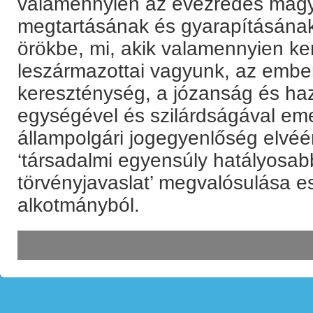
valamennyien az évezredes mag
megtartásának és gyarapításának 
örökbe, mi, akik valamennyien ke
leszármazottai vagyunk, az ember
kereszténység, a józanság és ha
egységével és szilárdságával eme
állampolgári jogegyenlőség elvéé
‘társadalmi egyensúly hatályosabb
törvényjavaslat’ megvalósulása e
alkotmányból.