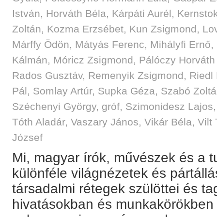
István
,
Horváth Béla
,
Kárpáti Aurél
,
Kernstok
Zoltán
,
Kozma Erzsébet
,
Kun Zsigmond
,
Lo
Márffy Ödön
,
Mátyás Ferenc
,
Mihályfi Ernő
,
Kálmán
,
Móricz Zsigmond
,
Pálóczy Horváth
Rados Gusztáv
,
Remenyik Zsigmond
,
Riedl
Pál
,
Somlay Artúr
,
Supka Géza
,
Szabó Zolt
Széchenyi György, gróf
,
Szimonidesz Lajos
Tóth Aladár
,
Vaszary János
,
Vikár Béla
,
Vilt
József
Mi, magyar írók, művészek és a
különféle világnézetek és pártállá
társadalmi rétegek szülöttei és ta
hivatásokban és munkakörökben 