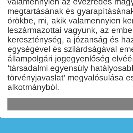
valamennyien az évezredes mag
megtartásának és gyarapításának 
örökbe, mi, akik valamennyien ke
leszármazottai vagyunk, az ember
kereszténység, a józanság és ha
egységével és szilárdságával eme
állampolgári jogegyenlőség elvéé
‘társadalmi egyensúly hatályosabb
törvényjavaslat’ megvalósulása e
alkotmányból.