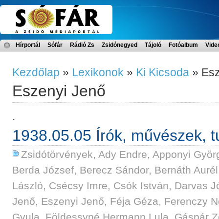
Hírportál
Sófár
Rádió Zs
Zsidónegyed
Tájoló
Fotóalbum
Vide
Kezdőlap
»
Lexikonok
»
Ki Kicsoda
» Esz
Eszenyi Jenő
.
1938.05.05 Írók, művészek, t
Zsidótörvények
,
Ady Endre
,
Apponyi Györg
Berda József
,
Berecz Sándor
,
Bernáth Aurél
László
,
Csécsy Imre
,
Csók István
,
Darvas J
Jenő
,
Eszenyi Jenő
,
Féja Géza
,
Ferenczy 
Gyula
,
Földessyné Hermann Lula
,
Gáspár Z