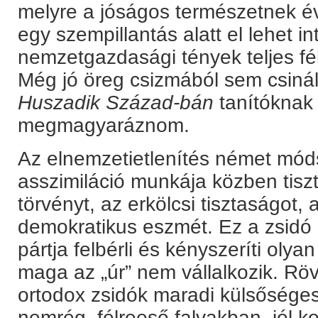
melyre a jóságos természetnek 
egy szempillantás alatt el lehet in
nemzetgazdasági tények teljes fél
Még jó öreg csizmából sem csinál a
Huszadik Század-bán
tanítóknak
megmagyaráznom.
Az elnemzetietlenítés német mód
asszimiláció munkája közben tiszte
törvényt, az erkölcsi tisztaságot,
demokratikus eszmét. Ez a zsidó 
pártja felbérli és kényszeríti oly
maga az „úr” nem vállalkozik. Röv
ortodox zsidók maradi külsőség
nemrég, félreeső falvakban, jól ko