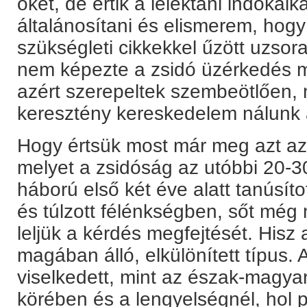
őket, de értik a lélektani indokai
általánosítani és elismerem, hog
szükségleti cikkekkel űzött uzsor
nem képezte a zsidó üzérkedés m
azért szerepeltek szembeötlően, 
keresztény kereskedelem nálunk al
Hogy értsük most már meg azt az 
melyet a zsidóság az utóbbi 20-
háború első két éve alatt tanúsít
és túlzott félénkségben, sőt még
leljük a kérdés megfejtését. His
magában álló, elkülönített típus. 
viselkedett, mint az észak-magyar
körében és a lengyelségnél, hol 