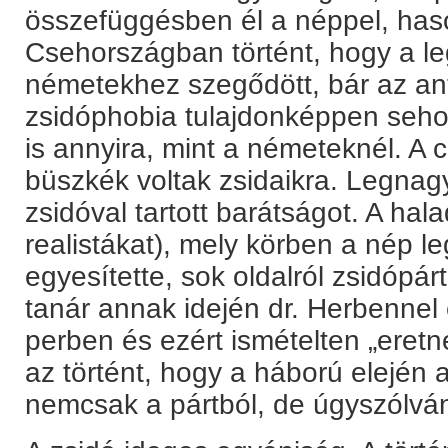
összefüggésben él a néppel, has
Csehországban történt, hogy a le
németekhez szegődött, bár az ant
zsidóphobia tulajdonképpen sehol
is annyira, mint a németeknél. A 
büszkék voltak zsidaikra. Legnag
zsidóval tartott barátságot. A hal
realistákat), mely körben a nép leg
egyesítette, sok oldalról zsidópá
tanár annak idején dr. Herbennel e
perben és ezért ismételten „eretne
az történt, hogy a háború elején a
nemcsak a pártból, de úgyszólvá