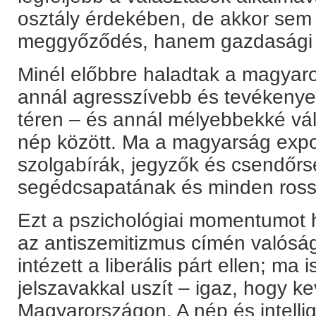
osztály érdekében, de akkor sem
meggyőződés, hanem gazdasági m
Minél előbbre haladtak a magyaros
annál agresszívebb és tevékenyebb
téren – és annál mélyebbekké vált
nép között. Ma a magyarság expon
szolgabírák, jegyzők és csendőr
segédcsapatának és minden rossza
Ezt a pszichológiai momentumot h
az antiszemitizmus címén valóság
intézett a liberális párt ellen; ma
jelszavakkal uszít – igaz, hogy ke
Magyarországon. A nép és intelli