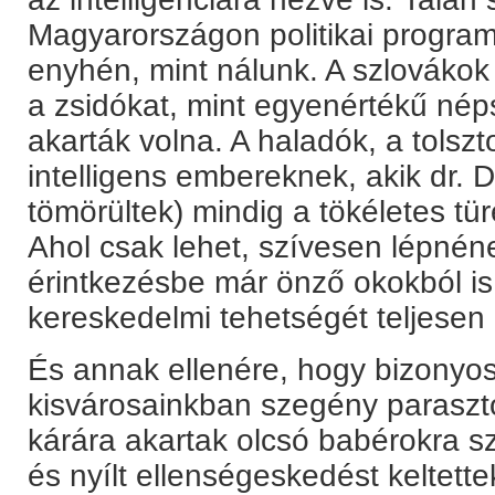
Magyarországon politikai program
enyhén, mint nálunk. A szlovákok
a zsidókat, mint egyenértékű nép
akarták volna. A haladók, a tolsz
intelligens embereknek, akik dr.
tömörültek) mindig a tökéletes tü
Ahol csak lehet, szívesen lépnén
érintkezésbe már önző okokból is,
kereskedelmi tehetségét teljesen 
És annak ellenére, hogy bizonyo
kisvárosainkban szegény paraszto
kárára akartak olcsó babérokra sze
és nyílt ellenségeskedést keltet