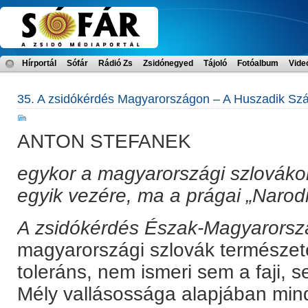
Hírportál
Sófár
Rádió Zs
Zsidónegyed
Tájoló
Fotóalbum
Vide
35. A zsidókérdés Magyarországon – A Huszadik Sz
ANTON STEFANEK
egykor
a magyarországi szlováko
egyik vezére, ma a prágai „Narod
A zsidókérdés Észak-Magyarors
magyarországi szlovák természete,
toleráns, nem ismeri sem a faji, s
Mély vallásossága alapjában mind