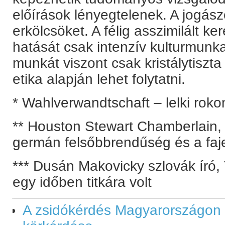
előírások lényegtelenek. A jogás
erkölcsöket. A félig asszimilált 
hatását csak intenzív kulturmunka 
munkát viszont csak kristálytiszt
etika alapján lehet folytatni.
* Wahlverwandtschaft – lelki rok
** Houston Stewart Chamberlain, e
germán felsőbbrendűség és a faje
*** Dusán Makovicky szlovák író, 
egy időben titkára volt
A zsidókérdés Magyarországon