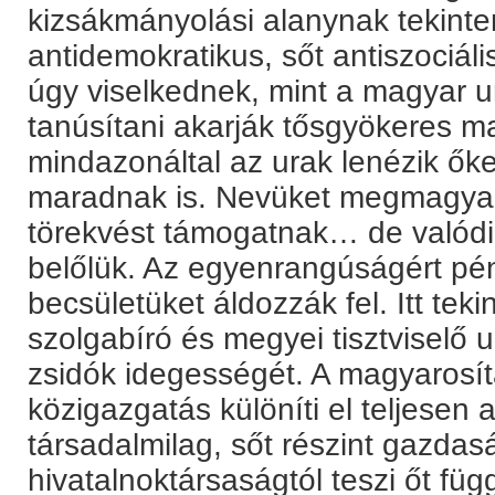
kizsákmányolási alanynak tekinte
antidemokratikus, sőt antiszociáli
úgy viselkednek, mint a magyar 
tanúsítani akarják tősgyökeres m
mindazonáltal az urak lenézik ők
maradnak is. Nevüket megmagyar
törekvést támogatnak… de valódi
belőlük. Az egyenrangúságért pé
becsületüket áldozzák fel. Itt tek
szolgabíró és megyei tisztviselő 
zsidók idegességét. A magyarosít
közigazgatás különíti el teljesen 
társadalmilag, sőt részint gazdas
hivatalnoktársaságtól teszi őt füg