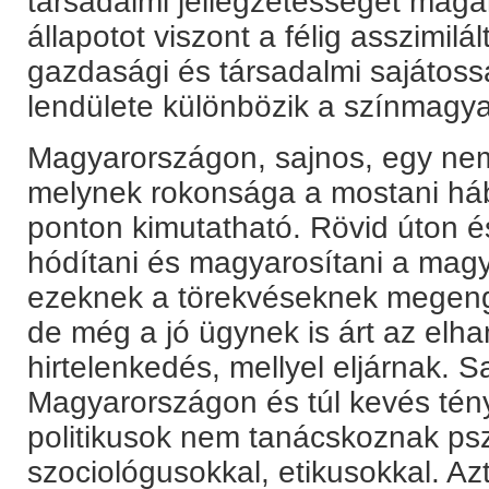
társadalmi jellegzetességét magá
állapotot viszont a félig asszimilá
gazdasági és társadalmi sajátossá
lendülete különbözik a színmagya
Magyarországon, sajnos, egy nemze
melynek rokonsága a mostani háb
ponton kimutatható. Rövid úton 
hódítani és magyarosítani a mag
ezeknek a törekvéseknek megenge
de még a jó ügynek is árt az elh
hirtelenkedés, mellyel eljárnak. Sa
Magyarországon és túl kevés tén
politikusok nem tanácskoznak ps
szociológusokkal, etikusokkal. Azt