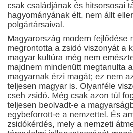
csak családjának és hitsorsosai tá
hagyományának élt, nem állt elle
polgártársaival.
Magyarország modern fejlődése 
megrontotta a zsidó viszonyát a k
magyar kultúra még nem emésztet
majdnem mindenütt megtanulta a
magyarnak érzi magát; ez nem azt
teljesen magyar is. Olyanféle visz
cseh zsidó. Még csak azon túl fog
teljesen beolvadt-e a magyarságb
egybeforrott-e a nemzettel. És a
zsidókérdés, mely a nemzeti átme