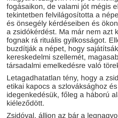
fogásaikon, de valami jót mégis e
tekintetben felvilágosította a né
és önsegély kérdéseiben és ökonó
a zsidókérdést. Ma már nem azt ki
fognak rá rituális gyilkosságot. El
buzdítják a népet, hogy sajátítsá
kereskedelmi szellemét, magasa
társadalmi emelkedésre való töre
Letagadhatatlan tény, hogy a zsi
etikai kapocs a szlováksághoz é
idegenkedésük, főleg a háború al
kiéleződött.
Zsidóval, álljon az bár a legnag