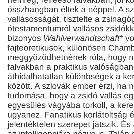
összhangban éltek a néppel. A sz
vallásosságát, tisztelte a zsinag
ótestamentumról vallásos zsidókk
bizonyos
Wahlverwandtschaft*
vo
fajteoretikusok, különösen Chamb
meggyőződhetnének róla, hogy ma
falvakban a praktikus valóságba
áthidalhatatlan különbségek a ker
között. A szlovák ember érzi, ha ni
tudomása, hogy a zsidó vallás eg
egyesülés vágyába torkoll, a kere
ugyanez. Fanatikus korlátoltság és 
jelentéktelen szerepet játszik. És 
az intelligenciára nézve is. Talán