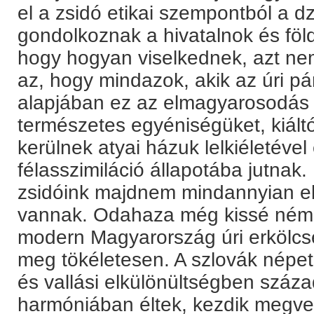
el a zsidó etikai szempontból a d
gondolkoznak a hivatalnok és föld
hogy hogyan viselkednek, azt ne
az, hogy mindazok, akik az úri pá
alapjában ez az elmagyarosodás -
természetes egyéniségüket, kiál
kerülnek atyai házuk lelkiéletéve
félasszimiláció állapotába jutnak
zsidóink majdnem mindannyian e
vannak. Odahaza még kissé néme
modern Magyarország úri erkölcs
meg tökéletesen. A szlovák népet,
és vallási elkülönültségben száz
harmóniában éltek, kezdik megvet