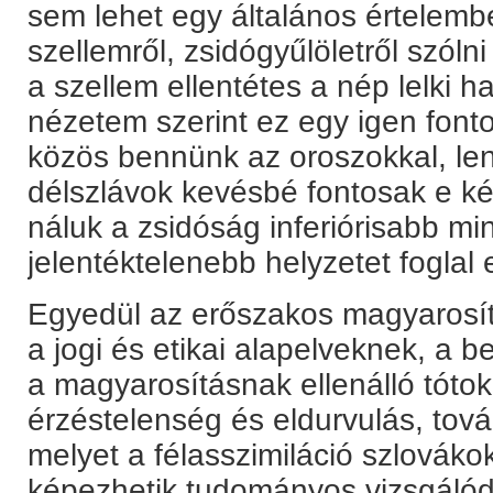
sem lehet egy általános értelembe
szellemről, zsidógyűlöletről szól
a szellem ellentétes a nép lelki h
nézetem szerint ez egy igen fonto
közös bennünk az oroszokkal, len
délszlávok kevésbé fontosak e k
náluk a zsidóság inferiórisabb m
jelentéktelenebb helyzetet foglal e
Egyedül az erőszakos magyarosítá
a jogi és etikai alapelveknek, a 
a magyarosításnak ellenálló tóto
érzéstelenség és eldurvulás, tov
melyet a félasszimiláció szlováko
képezhetik tudományos vizsgálódá