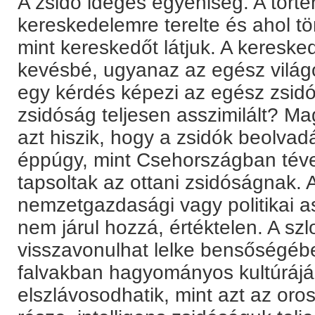
A zsidó ideges egyéniség. A törté
kereskedelemre terelte és ahol tö
mint kereskedőt látjuk. A kereske
kevésbé, ugyanaz az egész világ
egy kérdés képezi az egész zsidók
zsidóság teljesen asszimilált? M
azt hiszik, hogy a zsidók beolva
éppúgy, mint Csehországban téved
tapsoltak az ottani zsidóságnak. A
nemzetgazdasági vagy politikai as
nem járul hozzá, értéktelen. A szl
visszavonulhat lelke bensőségéb
falvakban hagyományos kultúrájá
elszlávosodhatik, mint azt az oro