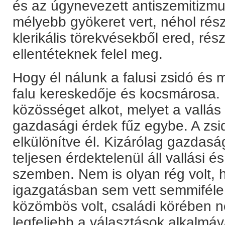
és az úgynevezett antiszemitizm
mélyebb gyökeret vert, néhol rés
klerikális törekvésekből ered, rés
ellentéteknek felel meg.
Hogy él nálunk a falusi zsidó és m
falu kereskedője és kocsmárosa. H
közösséget alkot, melyet a vallá
gazdasági érdek fűz egybe. A zsid
elkülönítve él. Kizárólag gazdaság
teljesen érdektelenül áll vallási é
szemben. Nem is olyan rég volt,
igazgatásban sem vett semmiféle 
közömbös volt, családi körében n
legfeljebb a választások alkalmáv