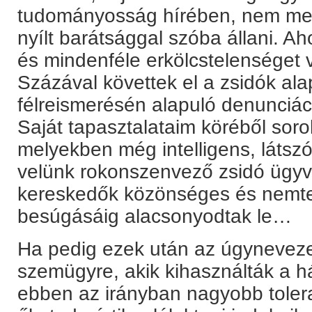
tudományosság hírében, nem mer 
nyílt barátsággal szóba állani. Aho
és mindenféle erkölcstelenséget 
Százával követtek el a zsidók ala
félreismerésén alapuló denunciáci
Saját tapasztalataim köréből sorol
melyekben még intelligens, látszó
velünk rokonszenvező zsidó ügyv
kereskedők közönséges és nemtel
besúgásáig alacsonyodtak le…
Ha pedig ezek után az úgyneveze
szemügyre, akik kihasználták a h
ebben az irányban nagyobb tolera