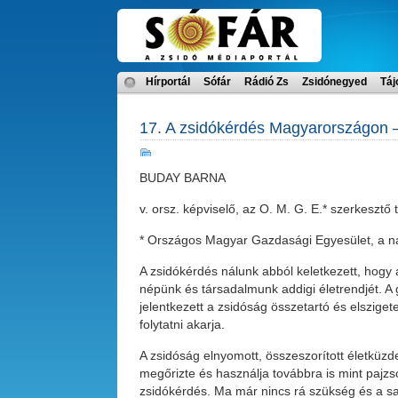
Hírportál
Sófár
Rádió Zs
Zsidónegyed
Táj
17. A zsidókérdés Magyarországon 
BUDAY BARNA
v. orsz. képviselő, az O. M. G. E.* szerkesztő t
* Országos Magyar Gazdasági Egyesület, a na
A zsidókérdés nálunk abból keletkezett, hog
népünk és társadalmunk addigi életrendjét. A
jelentkezett a zsidóság összetartó és elszig
folytatni akarja.
A zsidóság elnyomott, összeszorított életküzd
megőrizte és használja továbbra is mint pajzso
zsidókérdés. Ma már nincs rá szükség és a sa