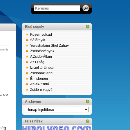
Első segély
Kósernyolcad
Sófárnyik
Yerushalaim Shel Zahav
ments
Zsidótörvények
A Zsidó-Állam
Az Ojság
Izrael története
Zsidónak lenni
Én Istenem
Ablak-Zsidó
Zsidó-e vagy?
s, de
t
Archívum
Archívum
Friss hírek
ység