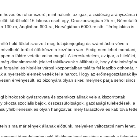
n heves és rohamszerű, mint nálunk, az igaz, a zsidóság arányszáma 
őtt körülbelül 16 lakosra esett egy, Oroszországban 25-re, Németalf
 130-ra, Angliában 600-ra, Norvégiában 6000-re stb. Térfoglalása is
illió hold földet szerzett meg tulajdonjogilag és számításba véve a
 mívelhető terület ötödrésze a kezében van. Pedig nem lehet mondani,
éppen a földre vetette volna magát. A kereskedelem, az ipar, a hitelélet,
még diadalmasabb jeleivel találkozunk s állíthatjuk, hogy értelmiségén
 forgalmi és hitelélet városi központjaiban találta fel igazibb otthonát,
ak a nyersebb elemek vették fel a harcot. Hogy az erőmegosztásnak ily
esen érvényesült, ez bizonyára olyan siker, melynek párja sehol sincs
gi birtokosok gyászrovata és szemközt állnak vele a kiszorítottak
y okozta szociális bajok, összezsúfoltságok, gazdasági tülekedések, a
nsúlyfelbillenések és olyan hangzavar, mely fárasztóvá és kábítóvá tett
ein s ma már tények állanak előttünk, melyeken változtatni nem lehet.
nemzeti társadalomba való tökéletes beolvasztása s ennek a feladatn