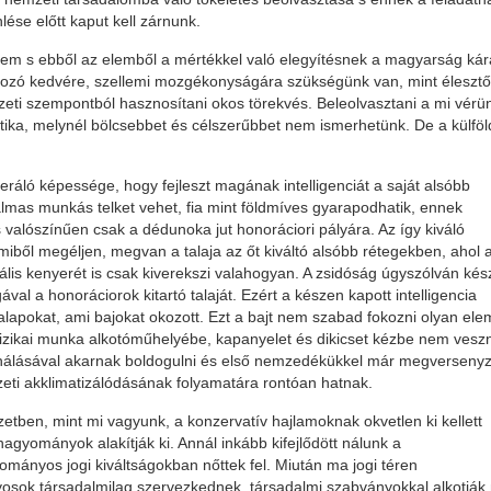
lése előtt kaput kell zárnunk.
lem s ebből az elemből a mértékkel való elegyítésnek a magyarság kár
lkozó kedvére, szellemi mozgékonyságára szükségünk van, mint élesztő
eti szempontból hasznosítani okos törekvés. Beleolvasztani a mi vérü
ika, melynél bölcsebbet és célszerűbbet nem ismerhetünk. De a külföl
ló képessége, hogy fejleszt magának intelligenciát a saját alsóbb
almas munkás telket vehet, fia mint földmíves gyarapodhatik, ennek
 valószínűen csak a dédunoka jut honoráciori pályára. Az így kiváló
ből megéljen, megvan a talaja az őt kiváltó alsóbb rétegekben, ahol 
kális kenyerét is csak kiverekszi valahogyan. A zsidóság úgyszólván ké
l a honoráciorok kitartó talaját. Ezért a készen kapott intelligencia
alapokat, ami bajokat okozott. Ezt a bajt nem szabad fokozni olyan el
fizikai munka alkotóműhelyébe, kapanyelet és dikicset kézbe nem vesz
nálásával akarnak boldogulni és első nemzedékükkel már megversenyz
mzeti akklimatizálódásának folyamatára rontóan hatnak.
etben, mint mi vagyunk, a konzervatív hajlamoknak okvetlen ki kellett
hagyományok alakítják ki. Annál inkább kifejlődött nálunk a
nyos jogi kiváltságokban nőttek fel. Miután ma jogi téren
sok társadalmilag szervezkednek, társadalmi szabványokkal alkotják