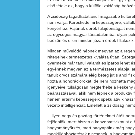
első tétele az, hogy a külföldi zsidóság beözön
A zsidóság tagadhatatlanul magasabb kultúre
nem vallja. Kereskedelmi képességére, válla
kenyérhez. Fajának derék tulajdonságait nemz
az egységes magyar társadalomba: olyan polit
beözönlés ellen minden józan érdek tiltakozik.
Minden művelődő népnek megvan az a regenerá
rétegeinek természetes kiválása útján. Szorg
gyermeke már tanul valamit és iparos lehet és
egyénnek megvan az a természetes alapja, ami
tanult orvos számára elég beteg jut s ahol fis
hozta a honoráciorokat, de nem hozhatta magáva
igényeivel túlságosan megterhelte a keskeny 
beárasztásával, akik nem lépnek a produktív 
hanem értelmi képességeik spekulatív kihasz
vezető intelligenciát. Emellett a zsidóság ne
…Ilyen nagy és gazdag történelmet átélt nemz
fejlődniök, mert hiszen a konzervativizmust a 
hagyományőrzés, mert nagyapáink még hagyomá
megkülönböztetések nincsenek, a hagyományo