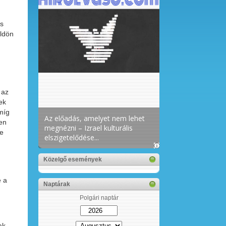
is
öldön
 az
ek
 míg
en
 e
Közelgő események
e a
Naptárak
Polgári naptár
ak