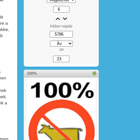
át
re a
Héber naptár
nkbe,
di
אב
a
100%
szen
emek
nek,
ik a
 meg