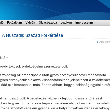
oló
Fotóalbum
Videók
Olvasószoba
Lexikon
Impresszum
– A Huszadik Század körkérdése
Add com
itkára:
gybirtokosok érdekvédelmi szervezete volt.
y a zsidóság az emancipáció után gyors érvényesülésével megzavarta
 gyors érvényesülés okozta visszahatásokban jelentkezett a zsidókérdé
etelődő szellemében is, másképpen abban, hogy a zsidóság egyéni életé
elme hosszú volt. A védekezés közben kifejlődött összetartó érzést
t és fegyvert. E pajzs és e fegyver védelme alatt áll minden minősített
rokba szorított védelem gyenge karja helyett gyakran ideges érzéken