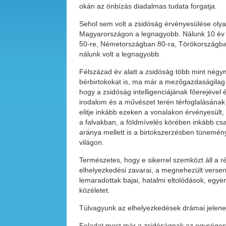
okán az önbízás diadalmas tudata forgatja.
Sehol sem volt a zsidóság érvényesülése olya
Magyarországon a legnagyobb. Nálunk 10 év el
50-re, Németországban 80-ra, Törökországban
nálunk volt a legnagyobb.
Félszázad év alatt a zsidóság több mint négym
bérbirtokokat is, ma már a mezőgazdaságilag
hogy a zsidóság intelligenciájának főerejével 
irodalom és a művészet terén térfoglalásának 
elitje inkább ezeken a vonalakon érvényesült, a
a falvakban, a földmívelés körében inkább cs
aránya mellett is a birtokszerzésben tünemény
világon.
Természetes, hogy e sikerrel szemközt áll a ré
elhelyezkedési zavarai, a megnehezült versen
lemaradottak bajai, hatalmi eltolódások, egye
közéletet.
Túlvagyunk az elhelyezkedések drámai jelenet
Feladat most már a zsidóságnak az egységes 