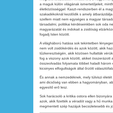
a maguk külön világának ismertetőjeleit, mint
életközösséggel. Kaszt-rendszerben él a magy
szakadékoknál kezdődik s amely átbarázdálja a
szellem miatt nem egységes a magyar társada
társadalmi, politikai kérdéseinkben sok oda ne
magyarázatát és indokait a zsidóság elzárkózó 
fogadj Isten között.
A világháború hatása sok tekintetben lényege
nem volt zsidókérdés és azok között, akik haz
tűzkeresztségén, akik közösen hullatták vérük
fog a viszony azok között, akiket összerázott 
összeolvadás folyamata többet haladt három év
kicsinyes elfogultságok által őrzött választófa
És annak a nemzedéknek, mely túlviszi élet
ami dicsőség van ebben a hagyományban, abb
egyesítő erő lesz.
Sok harácsoló a kritika ostora ellen bizonyára
azok, akik fizették a véradót vagy a hű munka 
megmentett szép hazájuk becsületesebb és jobb