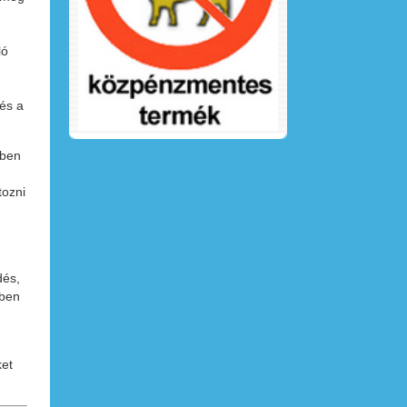
ló
 és a
ében
tozni
dés,
bben
ket