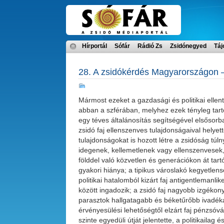
Hírportál
Sófár
Rádió Zs
Zsidónegyed
Táj
28. A zsidókérdés Magyarországon 
Mármost ezeket a gazdasági és politikai ellen
abban a szférában, melyhez ezek tényleg tar
egy téves általánosítás segítségével elsősorba
zsidó faj ellenszenves tulajdonságaival helyet
tulajdonságokat is hozott létre a zsidóság t
idegenek, kellemetlenek vagy ellenszenvesek, í
földdel való közvetlen és generációkon át ta
gyakori hiánya; a tipikus városlakó kegyetlen
politikai hatalomból kizárt faj antigentlemanlik
között ingadozik; a zsidó faj nagyobb izgéko
parasztok hallgatagabb és béketűrőbb ivadékai
érvényesülési lehetőségtől elzárt faj pénzsóv
szinte egyedüli útját jelentette, a politikail