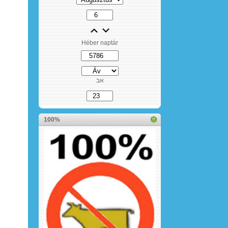
Héber naptár
אב
100%