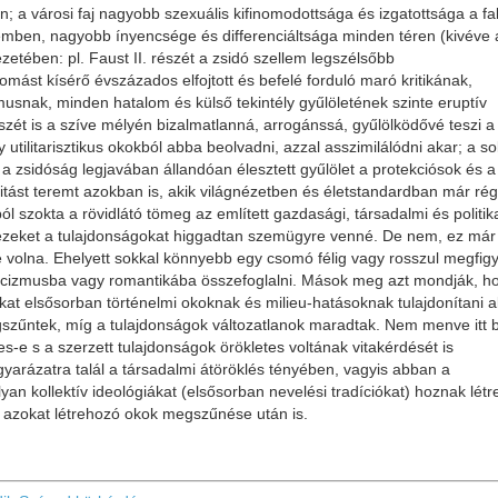
 a városi faj nagyobb szexuális kifinomodottsága és izgatottsága a fal
szemben, nagyobb ínyencsége és differenciáltsága minden téren (kivéve 
ezetében: pl. Faust II. részét a zsidó szellem legszélsőbb
st kísérő évszázados elfojtott és befelé forduló maró kritikának,
usnak, minden hatalom és külső tekintély gyűlöletének szinte eruptív
zét is a szíve mélyén bizalmatlanná, arrogánssá, gyűlölködővé teszi a
tilitarisztikus okokból abba beolvadni, azzal asszimilálódni akar; a so
 a zsidóság legjavában állandóan élesztett gyűlölet a protekciósok és a
ritást teremt azokban is, akik világnézetben és életstandardban már rég
szokta a rövidlátó tömeg az említett gazdasági, társadalmi és politik
ezeket a tulajdonságokat higgadtan szemügyre venné. De nem, ez már
dé volna. Ehelyett sokkal könnyebb egy csomó félig vagy rosszul megfigy
szticizmusba vagy romantikába összefoglalni. Mások meg azt mondják, h
kat elsősorban történelmi okoknak és milieu-hatásoknak tulajdonítani a
zűntek, míg a tulajdonságok változatlanok maradtak. Nem menve itt 
s-e s a szerzett tulajdonságok örökletes voltának vitakérdését is
agyarázatra talál a társadalmi átöröklés tényében, vagyis abban a
an kollektív ideológiákat (elsősorban nevelési tradíciókat) hoznak létr
 azokat létrehozó okok megszűnése után is.