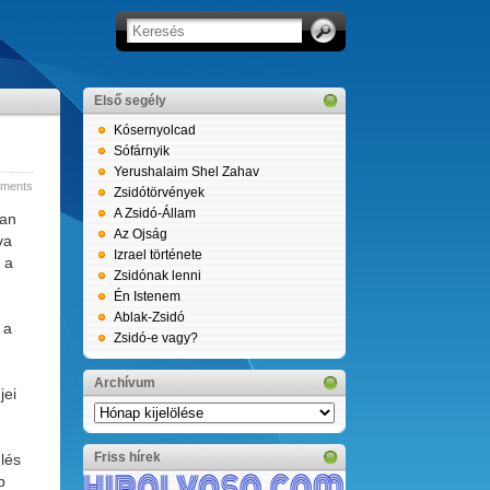
Első segély
Kósernyolcad
Sófárnyik
Yerushalaim Shel Zahav
ments
Zsidótörvények
A Zsidó-Állam
úan
Az Ojság
va
Izrael története
 a
Zsidónak lenni
Én Istenem
Ablak-Zsidó
 a
Zsidó-e vagy?
Archívum
jei
Archívum
Friss hírek
lés
b