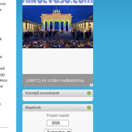
usi
a
k
ai
elt
ogy
kkor,
be
Közelgő események
e,
Naptárak
Polgári naptár