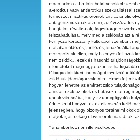
magatartása a brutális hatalmasokkal szemben;
a-erotikus vagy antierotikus szexualitással 
természet misztikus erőinek antiracionális élv
antagonizmusának érzem); az évszázados nyomá
hangtalan révolte-nak, fogcsikorgató szarkazm
felszabadulása, mely még a zsidóság azt a rés
környező keresztény kultúrával szemben, mely u
méltatlan üldözés, mellőzés, kinézés által épp
monopolisták ellen, mely bizonyos faji szolida
nem zsidók… ezek és hasonló tulajdonságokból 
ellentéteket megmagyarázni. És ha legalább 
túlságos lélektani finomságot involváló attitű
zsidó tulajdonságot valami rejtelmes faji mi
hogyan lehetne az említett zsidó tulajdonságo
amidőn ezek az okok és hatások már rég megs
annak vitatásába, hogy ez a megfigyelés helye
érintetlenül hagyva, ez az ellenvetés kellő m
jelenségben, hogy bizonyos történelmi okok oly
melyek igen sokáig eleven erők maradnak, az
* úriemberhez nem illő viselkedés