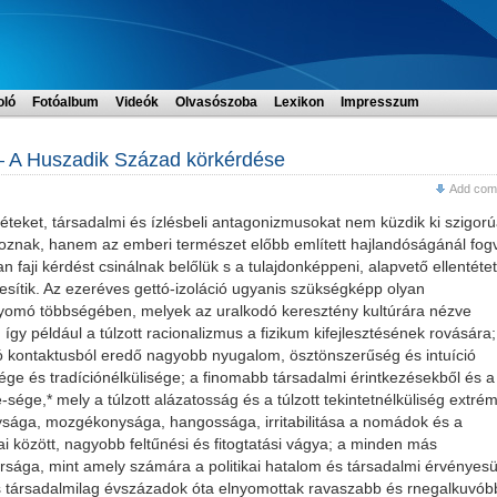
oló
Fotóalbum
Videók
Olvasószoba
Lexikon
Impresszum
– A Huszadik Század körkérdése
Add com
téteket, társadalmi és ízlésbeli antagonizmusokat nem küzdik ki szigor
toznak, hanem az emberi természet előbb említett hajlandóságánál fog
n faji kérdést csinálnak belőlük s a tulajdonképpeni, alapvető ellentétet
tesítik. Az ezeréves gettó-izoláció ugyanis szükségképp olyan
úlnyomó többségében, melyek az uralkodó keresztény kultúrára nézve
gy például a túlzott racionalizmus a fizikum kifejlesztésének rovására;
rtó kontaktusból eredő nagyobb nyugalom, ösztönszerűség és intuíció
sége és tradíciónélkülisége; a finomabb társadalmi érintkezésekből és a
e-sége,* mely a túlzott alázatosság és a túlzott tekintetnélküliség extrém
nysága, mozgékonysága, hangossága, irritabilitása a nomádok és a
 között, nagyobb feltűnési és fitogtatási vágya; a minden más
ársága, mint amely számára a politikai hatalom és társadalmi érvényesü
ag és társadalmilag évszázadok óta elnyomottak ravaszabb és rnegalkuvób