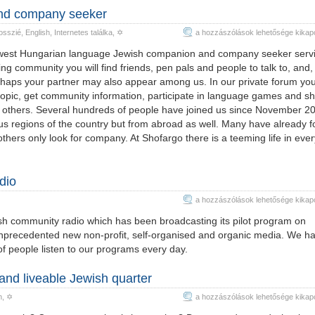
independent
and company seeker
Jewish
Shofargo
osszié
,
English
,
Internetes találka
, ✡
a hozzászólások lehetősége kikap
news
–
portal
ewest Hungarian language Jewish companion and company seeker servi
the
bejegyzéshez
ing community you will find friends, pen pals and people to talk to, and,
Jewish
erhaps your partner may also appear among us. In our private forum yo
companion
 topic, get community information, participate in language games and s
and
 others. Several hundreds of people have joined us since November 2
company
ous regions of the country but from abroad as well. Many have already 
seeker
thers only look for company. At Shofargo there is a teeming life in ever
bejegyzéshez
dio
Radio
a hozzászólások lehetősége kikap
Zs
ish community radio which has been broadcasting its pilot program on
–
unprecedented new non-profit, self-organised and organic media. We h
the
 of people listen to our programs every day.
Jewish
community
and liveable Jewish quarter
radio
Kosher
h
, ✡
a hozzászólások lehetősége kikap
bejegyzéshez
neighbourhood