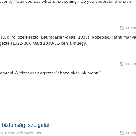
recently? Can you see what is happening? Do you understand what is
–
for
a
living
1 Com
and
liveable
 19.): író, szerkesztő, Baumgarten-díjas (1939). Középisk.-i tanulmánya
Jewish
égezte (1922-30), majd 1930-31-ben a műegy.
quarter
bejegyzéshez
1 Com
remteni. A jelszavunk egyszerű: haza akarunk menni”
 biztonsági szolgálat
rg, Raoul
,
Sófár tallózó
,
HVG
1 Com