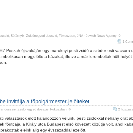
osszié
,
Sófárnyik
,
Zsidónegyed dosszié
,
Fókuszban
,
JNA - Jewish News Agency
, ✡
1 Com
67 Peszah éjszakáján egy maroknyi pesti zsidó a széder esti vacsora 
zimbolikusan megjelölte a házakat, illetve a már leromboltak hűlt helyét
ben.
 invitálja a főpolgármester-jelölteket
fár dosszié
,
Zsidónegyed dosszié
,
Fókuszban
, ✡
2 hozzász
ti választások elõtt kalandozzon velünk, pesti zsidókkal néhány órát 
 fõutcája, a Király utca Budapest elsõ kövezett közútja volt, ahol kab
órakoztak eleink alig egy évszázaddal ezelõtt.