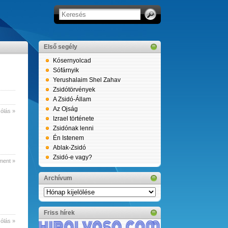
Első segély
Kósernyolcad
Sófárnyik
Yerushalaim Shel Zahav
Zsidótörvények
A Zsidó-Állam
Az Ojság
ólás »
Izrael története
Zsidónak lenni
Én Istenem
Ablak-Zsidó
Zsidó-e vagy?
ment »
Archívum
Archívum
Friss hírek
ólás »