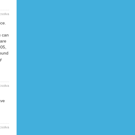
csolva
ce.
u can
hare
005,
found
y
csolva
ave
csolva