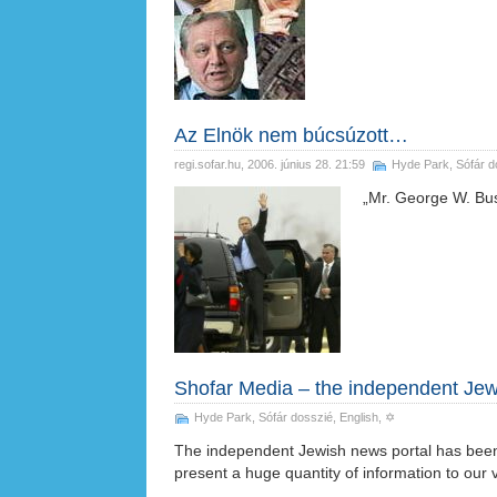
Az Elnök nem búcsúzott…
regi.sofar.hu
, 2006. június 28. 21:59
Hyde Park
,
Sófár d
„Mr. George W. Bu
Shofar Media – the independent Jew
Hyde Park
,
Sófár dosszié
,
English
, ✡
The independent Jewish news portal has been
present a huge quantity of information to our 