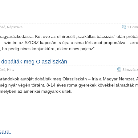
lózó
,
Népszava
1 Com
agyarázkodásra. Két éve az elhíresült „szakállas bácsizás” után próbá
 – szintén az SZDSZ kapcsán, s újra a sima férfiarcot proponálva – arró
, ha pedig nincs konjunktúra, akkor nincs pajesz”.
t dobálták meg Olaszliszkán
lózó
,
Hírtv
3 hozzász
arándokok autóját dobálták meg Olaszliszkán – írja a Magyar Nemzet. A
 még nyár végén történt. 8-14 éves roma gyerekek kövekkel támadták 
 amelyben az amerikai magyarok ültek.
sara.