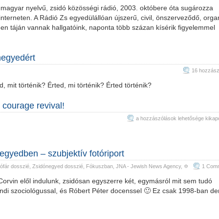
 magyar nyelvű, zsidó közösségi rádió, 2003. októbere óta sugározza
 interneten. A Rádió Zs egyedülállóan újszerű, civil, önszerveződő, orga
den táján vannak hallgatóink, naponta több százan kísérik figyelemmel
negyedért
16 hozzász
mit történik? Érted, mi történik? Érted történik?
 courage revival!
Hungarian
a hozzászólások lehetősége kikap
Shofar
Association
–
gyedben – szubjektív fotóriport
Civil
ófár dosszié
,
Zsidónegyed dosszié
,
Fókuszban
,
JNA - Jewish News Agency
, ✡
1 Com
courage
revival!
Corvin elől indulunk, zsidósan egyszerre két, egymásról mit sem tudó
bejegyzéshez
ndi szociológussal, és Róbert Péter docenssel 🙂 Ez csak 1998-ban der