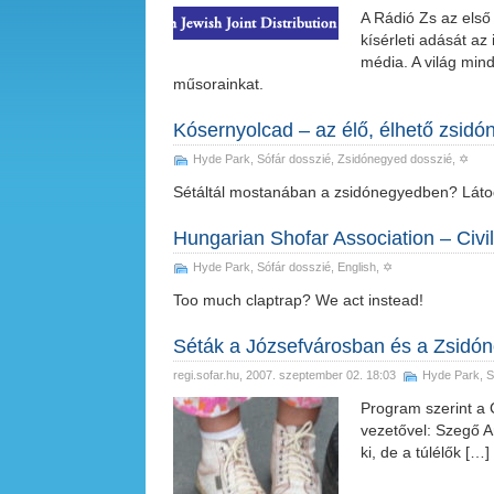
A Rádió Zs az első
kísérleti adását az
média. A világ min
műsorainkat.
Kósernyolcad – az élő, élhető zsidó
Hyde Park
,
Sófár dosszié
,
Zsidónegyed dosszié
, ✡
Sétáltál mostanában a zsidónegyedben? Látod, 
Hungarian Shofar Association – Civil
Hyde Park
,
Sófár dosszié
,
English
, ✡
Too much claptrap? We act instead!
Séták a Józsefvárosban és a Zsidóne
regi.sofar.hu
, 2007. szeptember 02. 18:03
Hyde Park
,
S
Program szerint a 
vezetővel: Szegő A
ki, de a túlélők […]