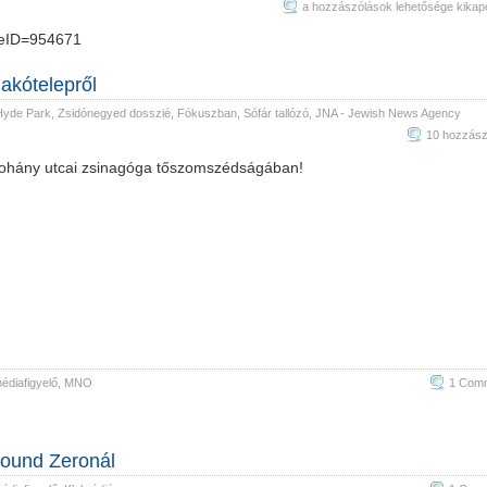
Felhivom
a hozzászólások lehetősége kikap
a
cleID=954671
figyelmet
a
lakótelepről
nepszava
Hyde Park
,
Zsidónegyed dosszié
,
Fókuszban
,
Sófár tallózó
,
JNA - Jewish News Agency
irasara.
10 hozzász
bejegyzéshez
Dohány utcai zsinagóga tőszomszédságában!
diafigyelő
,
MNO
1 Com
round Zeronál