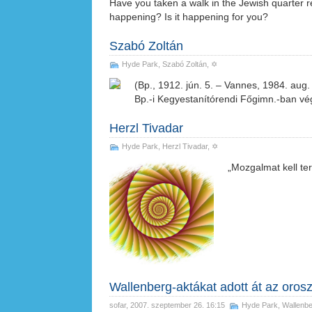
Have you taken a walk in the Jewish quarter 
happening? Is it happening for you?
Szabó Zoltán
Hyde Park
,
Szabó Zoltán
, ✡
(Bp., 1912. jún. 5. – Vannes, 1984. aug.
Bp.-i Kegyestanítórendi Főgimn.-ban v
Herzl Tivadar
Hyde Park
,
Herzl Tivadar
, ✡
„Mozgalmat kell te
Wallenberg-aktákat adott át az orosz
sofar
, 2007. szeptember 26. 16:15
Hyde Park
,
Wallenbe