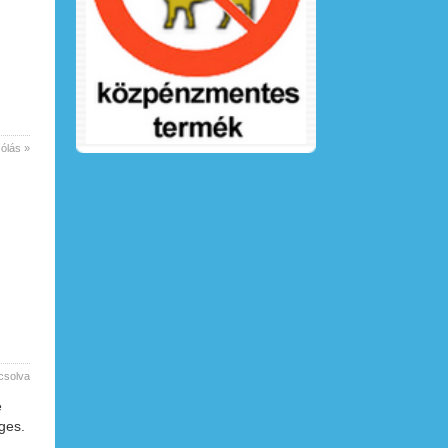
ólás »
csolva
e
ges.