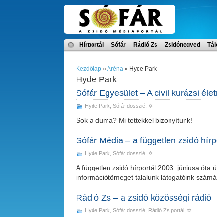
Hírportál
Sófár
Rádió Zs
Zsidónegyed
Táj
Kezdőlap
»
Aréna
» Hyde Park
Hyde Park
Sófár Egyesület – A civil kurázsi élet
Hyde Park
,
Sófár dosszié
, ✡
Sok a duma? Mi tettekkel bizonyítunk!
Sófár Média – a független zsidó hírp
Hyde Park
,
Sófár dosszié
, ✡
A független zsidó hírportál 2003. júniusa óta
információtömeget tálalunk látogatóink számá
Rádió Zs – a zsidó közösségi rádió
Hyde Park
,
Sófár dosszié
,
Rádió Zs portál
, ✡