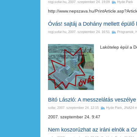
regi.sofar.hu
, 2007. szeptember 24. 19:09
Hyde Park
http://www.nepszava.hu/PrintArticle.asp?Arti
Óvás! sajtáj a Dohány mellett épülő 
regi.sofar.hu
, 2007. szeptember 24. 16:51
Programok
,
Lakótelep épül a 
Bitó László: A messzelátás veszélye
sofar
, 2007. szeptember 24. 12:15
Hyde Park
,
JNA24 mé
2007. szeptember 24. 9:47
Nem koszorúzhat az iráni elnök a G