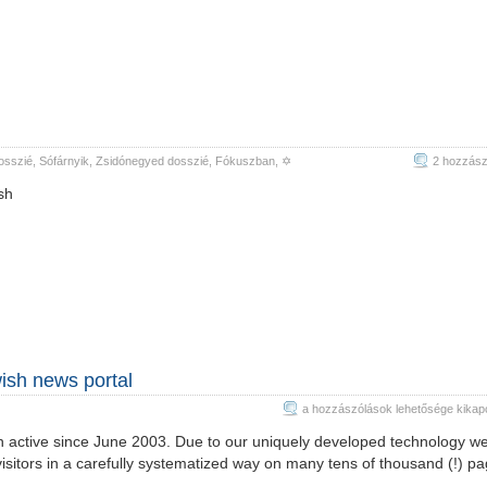
osszié
,
Sófárnyik
,
Zsidónegyed dosszié
,
Fókuszban
, ✡
2 hozzász
sh
ish news portal
Shofar
a hozzászólások lehetősége kikap
Media
 active since June 2003. Due to our uniquely developed technology w
–
visitors in a carefully systematized way on many tens of thousand (!) pa
the