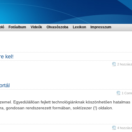
oló
Fotóalbum
Videók
Olvasószoba
Lexikon
Impresszum
re kel!
2 hozzász
ortál
1 Com
 üzemel. Egyedülállóan fejlett technológiánknak köszönhetően hatalmas
ra, gondosan rendszerezett formában, soktízezer (!) oldalon.
4 hozzász