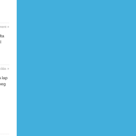
ment »
lta
l
ólás »
 lap
meg