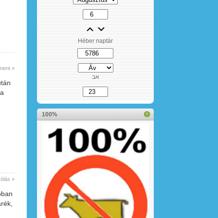
Héber naptár
ment »
אב
után
 a
100%
ólás »
abban
arék,