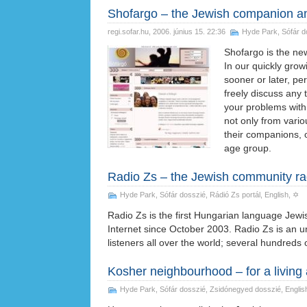
Shofargo – the Jewish companion 
regi.sofar.hu
, 2006. június 15. 22:36
Hyde Park
,
Sófár d
Shofargo is the n
In our quickly grow
sooner or later, p
freely discuss any
your problems with
not only from vari
their companions, o
age group.
Radio Zs – the Jewish community ra
Hyde Park
,
Sófár dosszié
,
Rádió Zs portál
,
English
, ✡
Radio Zs is the first Hungarian language Jew
Internet since October 2003. Radio Zs is an 
listeners all over the world; several hundreds
Kosher neighbourhood – for a living 
Hyde Park
,
Sófár dosszié
,
Zsidónegyed dosszié
,
Englis