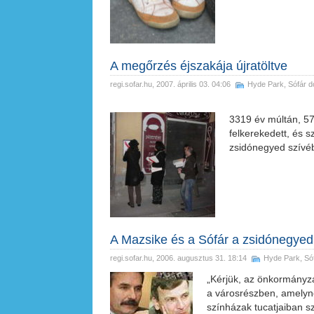
A megőrzés éjszakája újratöltve
regi.sofar.hu
, 2007. április 03. 04:06
Hyde Park
,
Sófár d
3319 év múltán, 57
felkerekedett, és s
zsidónegyed szívé
A Mazsike és a Sófár a zsidónegyedbe
regi.sofar.hu
, 2006. augusztus 31. 18:14
Hyde Park
,
Só
„Kérjük, az önkormányza
a városrészben, amelynek
színházak tucatjaiban sz