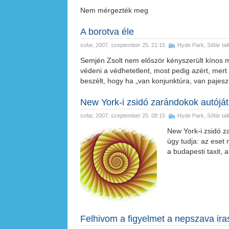
Nem mérgezték meg
A borotva éle
sofar
, 2007. szeptember 25. 21:15
Hyde Park
,
Sófár tal
Semjén Zsolt nem először kényszerült kínos m
védeni a védhetetlent, most pedig azért, mert
beszélt, hogy ha „van konjunktúra, van pajesz
New York-i zsidó zarándokok autójá
sofar
, 2007. szeptember 25. 08:15
Hyde Park
,
Sófár tal
New York-i zsidó z
úgy tudja: az eset
a budapesti taxit,
Felhivom a figyelmet a nepszava ira