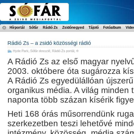
Hírportál
Sófár
Rádió Zs
Zsidónegyed
Tájoló
Fotóalbum
Vide
Rádió Zs – a zsidó közösségi rádió
Hyde Park
,
Sófár dosszié
,
Rádió Zs portál
, ✡
A Rádió Zs az első magyar nyelvű
2003. októbere óta sugározza kísé
A Rádió Zs egyedülállóan újszerű,
organikus média. A világ minden t
naponta több százan kísérik figy
Heti 168 órás műsorrendünk rug
szerkezetben teszi lehetővé mind
intézmény, közösség, média sz