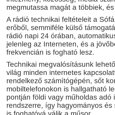
megmutassa magát a többiek, és 
A rádió technikai feltételeit a Sófá
erőből, semmiféle külső támogat
rádió napi 24 órában, automatiku
jelenleg az Interneten, és a jövőb
frekvencián is fogható lesz.
Technikai megvalósításunk lehető
világ minden internetes kapcsolat
rendelkező számítógépén, sőt ko
mobiltelefonokon is hallgatható l
pontján földi vagy műholdas adó 
rendszerre, így hagyományos és s
is foghatóvá válik a műsor.