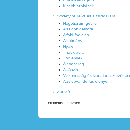
Ember-anyagunk
Kisebb szokások
Society of Jews és a zsidóállam
Negotiórum gestio
A zsidók gestora
A föld-foglalás
Alkotmány
Nyelv
Theokrácia
Törvények
A hadsereg
A zászló
Viszonosság és kiadatási szerződés
A zsidóvándorlás előnyei
Zárszó
Comments are closed.