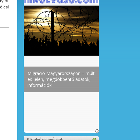
ty of
ölcsi
Közelgő események