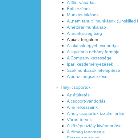
A föld-vásárlás
Építkezések
Munkás-lakások
A „nem tanult” munkások (Unskilled
A hétórai munkanap
A munka-segítség
A piaci-forgalom
A lakások egyéb csoportjai
A liquidatio néhány formája
A Company kezességei
Ipari kezdeményezések
Szakmunkások letelepítése
A pénz megszerzése
Helyi csoportok
Az átültetés
A csoport-vándorlás
A mi lelkészeink
A helyicsoportok bizalmiférfiai
Város-tervek
A középosztály kivándorlása
A tömeg fenomenja