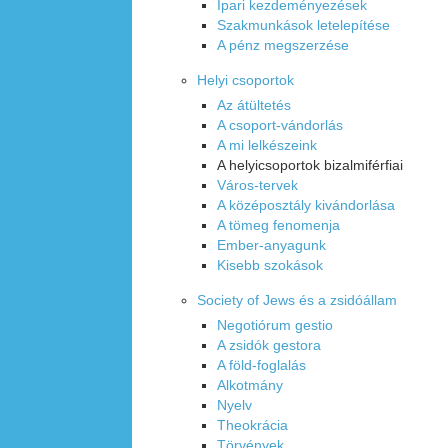
Ipari kezdeményezések
Szakmunkások letelepítése
A pénz megszerzése
Helyi csoportok
Az átültetés
A csoport-vándorlás
A mi lelkészeink
A helyicsoportok bizalmiférfiai
Város-tervek
A középosztály kivándorlása
A tömeg fenomenja
Ember-anyagunk
Kisebb szokások
Society of Jews és a zsidóállam
Negotiórum gestio
A zsidók gestora
A föld-foglalás
Alkotmány
Nyelv
Theokrácia
Törvények