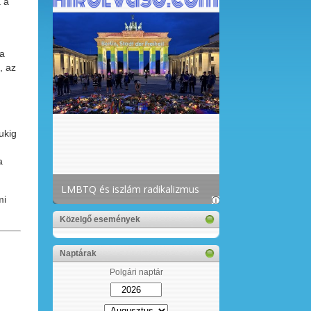
 a
 a
, az
ukig
a
mi
Közelgő események
Naptárak
Polgári naptár