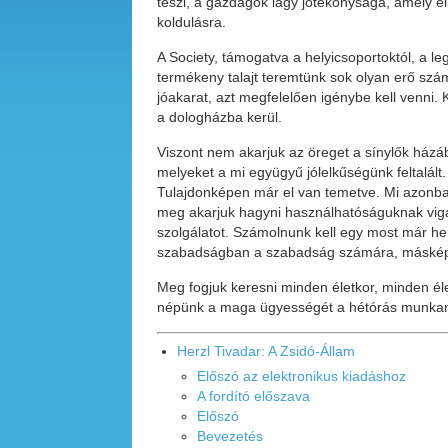
teszi, a gazdagok lágy jótékonysága, amely e
koldulásra.
A Society, támogatva a helyicsoportoktól, a le
termékeny talajt teremtünk sok olyan erő sz
jóakarat, azt megfelelően igénybe kell venni.
a dologházba kerül.
Viszont nem akarjuk az öreget a sínylők házá
melyeket a mi együgyű jólelkűségünk feltalált
Tulajdonképen már el van temetve. Mi azonban 
meg akarjuk hagyni használhatóságuknak vigas
szolgálatot. Számolnunk kell egy most már 
szabadságban a szabadság számára, máskép 
Meg fogjuk keresni minden életkor, minden él
népünk a maga ügyességét a hétórás munka
Herzl Tivadar: A Zsidó-Állam
Előszó az elektronikus kiadáshoz
A fordító előszava
Előszó
Bevezetés