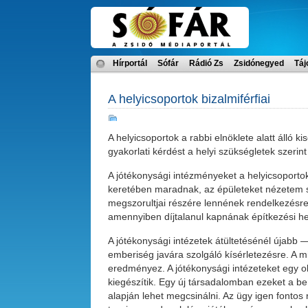
Hírportál
Sófár
Rádió Zs
Zsidónegyed
Táj
A helyicsoportok bizalmiférfiai
A helyicsoportok a rabbi elnöklete alatt álló k
gyakorlati kérdést a helyi szükségletek szerin
A jótékonysági intézményeket a helyicsoportok
keretében maradnak, az épületeket nézetem s
megszorultjai részére lennének rendelkezésre
amennyiben díjtalanul kapnának építkezési h
A jótékonysági intézetek átültetésénél újabb
emberiség javára szolgáló kísérletezésre. A 
eredményez. A jótékonysági intézeteket egy o
kiegészítik. Egy új társadalomban ezeket a be
alapján lehet megcsinálni. Az ügy igen fonto