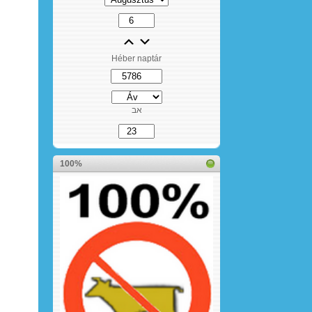
Héber naptár
אב
100%