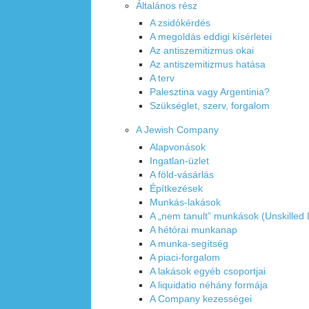
Általános rész
A zsidókérdés
A megoldás eddigi kísérletei
Az antiszemitizmus okai
Az antiszemitizmus hatása
A terv
Palesztina vagy Argentinia?
Szükséglet, szerv, forgalom
A Jewish Company
Alapvonások
Ingatlan-üzlet
A föld-vásárlás
Építkezések
Munkás-lakások
A „nem tanult” munkások (Unskilled
A hétórai munkanap
A munka-segítség
A piaci-forgalom
A lakások egyéb csoportjai
A liquidatio néhány formája
A Company kezességei