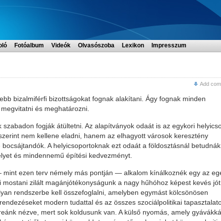
oló
Fotóalbum
Videók
Olvasószoba
Lexikon
Impresszum
Add com
isebb bizalmiférfi bizottságokat fognak alakítani. Ágy fognak minden
t megvitatni és meghatározni.
 szabadon fogják átültetni. Az alapítványok odaát is az egykori helyics
zerint nem kellene eladni, hanem az elhagyott városok keresztény
 bocsájtandók. A helyicsoportoknak ezt odaát a földosztásnál betudnák
elyet és mindennemű építési kedvezményt.
 — mint ezen terv némely más pontján — alkalom kínálkoznék egy az eg
mi mostani zilált magánjótékonyságunk a nagy hűhóhoz képest kevés jót
lyan rendszerbe kell összefoglalni, amelyben egymást kölcsönösen
rendezéseket modern tudattal és az összes szociálpolitikai tapasztalat
s reánk nézve, mert sok koldusunk van. A külső nyomás, amely gyávákk