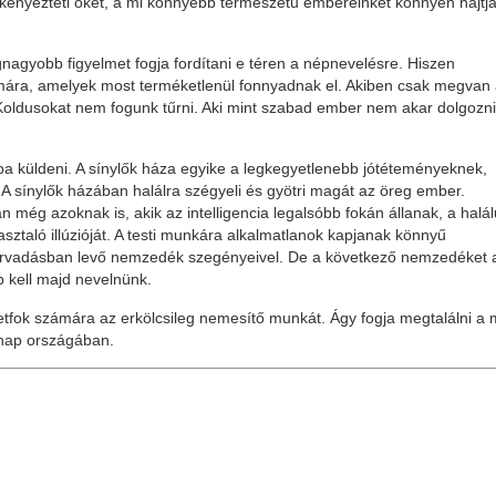
lkényezteti őket, a mi könnyebb természetű embereinket könnyen hajtja
gnagyobb figyelmet fogja fordítani e téren a népnevelésre. Hiszen
ámára, amelyek most terméketlenül fonnyadnak el. Akiben csak megvan
 Koldusokat nem fogunk tűrni. Aki mint szabad ember nem akar dolgozni
ba küldeni. A sínylők háza egyike a legkegyetlenebb jótéteményeknek,
. A sínylők házában halálra szégyeli és gyötri magát az öreg ember.
még azoknak is, akik az intelligencia legalsóbb fokán állanak, a halál
ztaló illúzióját. A testi munkára alkalmatlanok kapjanak könnyű
hervadásban levő nemzedék szegényeivel. De a következő nemzedéket 
kell majd nevelnünk.
etfok számára az erkölcsileg nemesítő munkát. Ágy fogja megtalálni a 
nap országában.