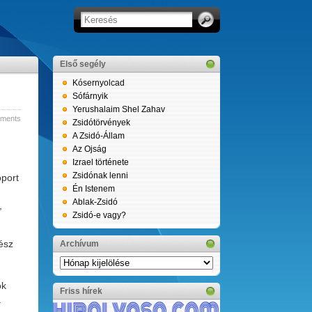
Első segély
Kósernyolcad
Sófárnyik
Yerushalaim Shel Zahav
ments
Zsidótörvények
A Zsidó-Állam
Az Ojság
Izrael története
Zsidónak lenni
oport
Én Istenem
Ablak-Zsidó
,
Zsidó-e vagy?
ész
Archívum
Archívum
ok
Friss hírek
á