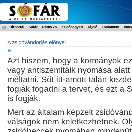
Hírportál
Sófár
Rádió Zs
Zsidónegyed
Tájoló
Fotóalbum
Vide
A zsidóvándorlás előnyei
Azt hiszem, hogy a kormányok ez
vagy antiszemitáik nyomása alatt
méltatni. Sőt itt-amott talán kezd
fogják fogadni a tervet, és ezt a 
is fogják.
Mert az általam képzelt zsidóvá
válságok nem keletkezhetnek. Ol
zsidóheccek nyomában mindenütt 