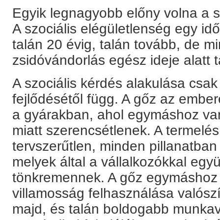
Egyik legnagyobb előny volna a 
A szociális elégületlenség egy idő
talán 20 évig, talán tovább, de m
zsidóvándorlás egész ideje alatt t
A szociális kérdés alakulása csak
fejlődésétől függ. A gőz az ember
a gyárakban, ahol egymáshoz v
miatt szerencsétlenek. A termelés 
tervszerűtlen, minden pillanatban
melyek által a vállalkozókkal egy
tönkremennek. A gőz egymáshoz s
villamosság felhasználása valószí
majd, és talán boldogabb munkavi