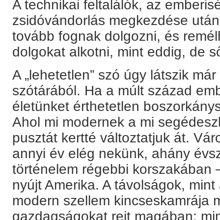
A technikai feltalálók, az emberisé
zsidóvándorlás megkezdése után 
tovább fognak dolgozni, és remél
dolgokat alkotni, mint eddig, de 
A „lehetetlen” szó úgy látszik már
szótárából. Ha a múlt század em
életünket érthetetlen boszorkánys
Ahol mi modernek a mi segédesz
pusztát kertté változtatjuk át. V
annyi év elég nekünk, ahány évs
történelem régebbi korszakában 
nyújt Amerika. A távolságok, min
modern szellem kincseskamrája 
gazdagságokat rejt magában; min