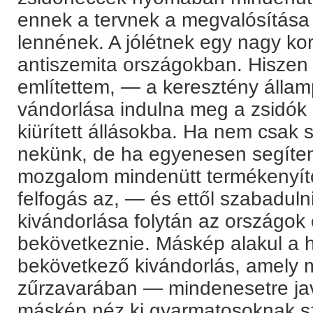
ennek a tervnek a megvalósítása 
lennének. A jólétnek egy nagy k
antiszemita országokban. Hiszen
említettem, — a keresztény álla
vándorlása indulna meg a zsidók 
kiürített állásokba. Ha nem csak
nekünk, de ha egyenesen segíte
mozgalom mindenütt termékenyítől
felfogás az, — és ettől szabaduln
kivándorlása folytán az országok
bekövetkeznie. Máskép alakul a
bekövetkező kivándorlás, amely m
zűrzavarában — mindenesetre ja
máskép néz ki gyarmatosoknak s