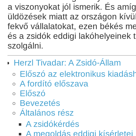
a viszonyokat jól ismerik. És amí
üldözések miatt az országon kívül
fekvő vállalatokat, ezen békés me
és a zsidók eddigi lakóhelyeinek t
szolgálni.
Herzl Tivadar: A Zsidó-Állam
Előszó az elektronikus kiadás
A fordító előszava
Előszó
Bevezetés
Általános rész
A zsidókérdés
A megoldás eddigi kísérletei