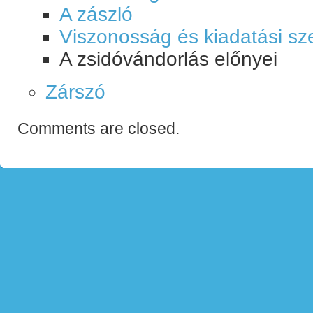
A zászló
Viszonosság és kiadatási s
A zsidóvándorlás előnyei
Zárszó
Comments are closed.