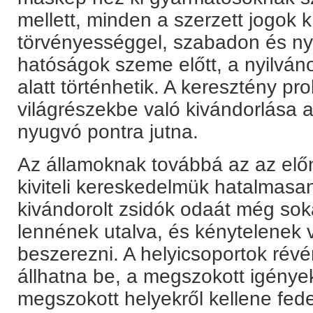
mellett, minden a szerzett jogok k
törvényességgel, szabadon és nyí
hatóságok szeme előtt, a nyilvá
alatt történhetik. A keresztény p
világrészekbe való kivándorlása a
nyugvó pontra jutna.
Az államoknak továbbá az az elő
kiviteli kereskedelmük hatalmasa
kivándorolt zsidók odaát még so
lennének utalva, és kénytelenek 
beszerezni. A helyicsoportok rév
állhatna be, a megszokott igénye
megszokott helyekről kellene fede