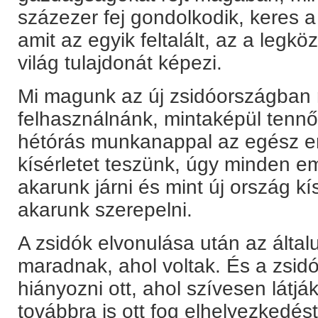
százezer fej gondolkodik, keres a
amit az egyik feltalált, az a legk
világ tulajdonát képezi.
Mi magunk az új zsidóországban m
felhasználnánk, mintaképül tenn
hétórás munkanappal az egész em
kísérletet teszünk, úgy minden e
akarunk járni és mint új ország kí
akarunk szerepelni.
A zsidók elvonulása után az általu
maradnak, ahol voltak. És a zsidó
hiányozni ott, ahol szívesen látj
továbbra is ott fog elhelyezkedést