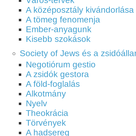
Város-tervek
A középosztály kivándorlása
A tömeg fenomenja
Ember-anyagunk
Kisebb szokások
Society of Jews és a zsidóáll
Negotiórum gestio
A zsidók gestora
A föld-foglalás
Alkotmány
Nyelv
Theokrácia
Törvények
A hadsereg