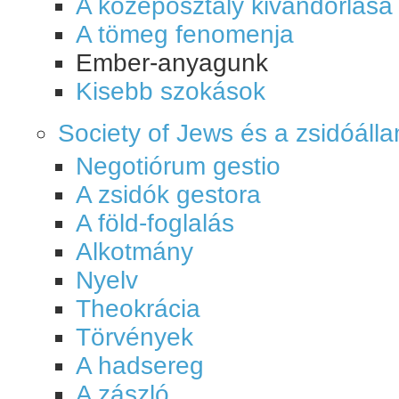
A középosztály kivándorlása
A tömeg fenomenja
Ember-anyagunk
Kisebb szokások
Society of Jews és a zsidóáll
Negotiórum gestio
A zsidók gestora
A föld-foglalás
Alkotmány
Nyelv
Theokrácia
Törvények
A hadsereg
A zászló