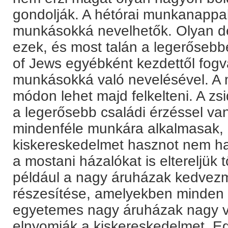
gondolják. A hétórai munkanapp
munkásokká nevelhetők. Olyan de
ezek, és most talán a legerőseb
of Jews egyébként kezdettől fogv
munkásokká való nevelésével. A
módon lehet majd felkelteni. A zs
a legerősebb családi érzéssel van
mindenféle munkára alkalmasak, 
kiskereskedelmet hasznot nem ha
a mostani házalókat is eltereljük t
például a nagy áruházak kedvez
részesítése, amelyekben minden 
egyetemes nagy áruházak nagy 
elnyomják a kiskereskedelmet. E