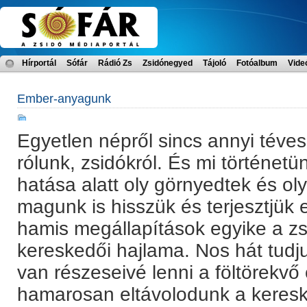
Hírportál
Sófár
Rádió Zs
Zsidónegyed
Tájoló
Fotóalbum
Vide
Ember-anyagunk
Egyetlen népről sincs annyi téves 
rólunk, zsidókról. És mi történe
hatása alatt oly görnyedtek és ol
magunk is hisszük és terjesztjük e
hamis megállapítások egyike a z
kereskedői hajlama. Nos hát tudju
van részeseivé lenni a föltörekv
hamarosan eltávolodunk a keresk