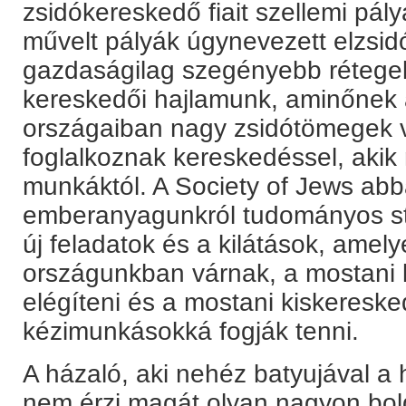
zsidókereskedő fiait szellemi pály
művelt pályák úgynevezett elzsi
gazdaságilag szegényebb rétege
kereskedői hajlamunk, aminőnek az
országaiban nagy zsidótömegek 
foglalkoznak kereskedéssel, akik
munkáktól. A Society of Jews abb
emberanyagunkról tudományos stat
új feladatok és a kilátások, amel
országunkban várnak, a mostani 
elégíteni és a mostani kiskeresk
kézimunkásokká fogják tenni.
A házaló, aki nehéz batyujával a h
nem érzi magát olyan nagyon bol