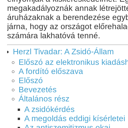
megakadályoznák annak létrejött
áruházaknak a berendezése egybe
járna, hogy az országot előrehal
számára lakhatóvá tenné.
Herzl Tivadar: A Zsidó-Állam
Előszó az elektronikus kiadás
A fordító előszava
Előszó
Bevezetés
Általános rész
A zsidókérdés
A megoldás eddigi kísérletei
Az antiszemitizmus okai