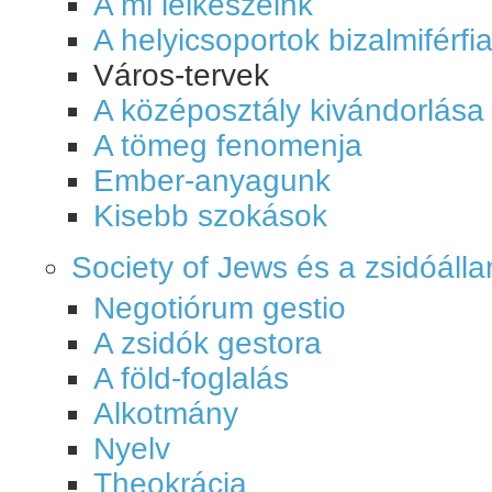
A mi lelkészeink
A helyicsoportok bizalmiférfia
Város-tervek
A középosztály kivándorlása
A tömeg fenomenja
Ember-anyagunk
Kisebb szokások
Society of Jews és a zsidóáll
Negotiórum gestio
A zsidók gestora
A föld-foglalás
Alkotmány
Nyelv
Theokrácia