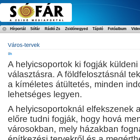
Hírportál
Sófár
Rádió Zs
Zsidónegyed
Tájoló
Fotóalbum
Vide
Város-tervek
A helyicsoportok ki fogják külden
választásra. A földfelosztásnál tek
a kíméletes átültetés, minden ind
lehetséges legyen.
A helyicsoportoknál elfekszenek 
előre tudni fogják, hogy hová me
városokban, mely házakban fogna
építkezési tervekről és a megérth