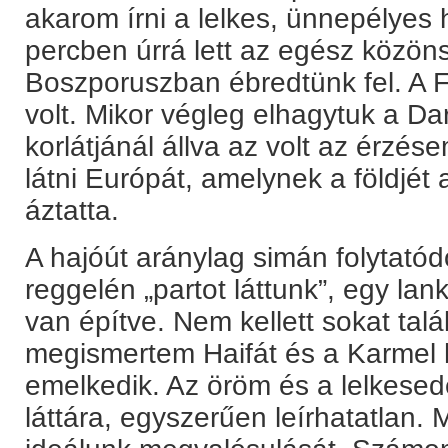
akarom írni a lelkes, ünnepélyes
percben úrrá lett az egész közö
Boszporuszban ébredtünk fel. A 
volt. Mikor végleg elhagytuk a Da
korlátjánál állva az volt az érz
látni Európát, amelynek a földjét 
áztatta.
A hajóút aránylag simán folytatód
reggelén „partot láttunk”, egy lan
van építve. Nem kellett sokat talá
megismertem Haifát és a Karmel 
emelkedik. Az öröm és a lelkesed
láttára, egyszerűen leírhatatlan. M