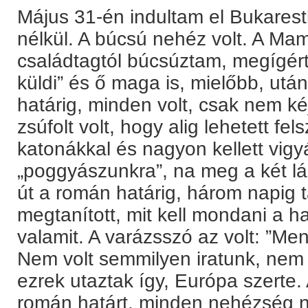
Május 31-én indultam el Bukare
nélkül. A búcsú nehéz volt. A Mam
családtagtól búcsúztam, megígér
küldi” és ő maga is, mielőbb, utá
határig, minden volt, csak nem ké
zsúfolt volt, hogy alig lehetett fels
katonákkal és nagyon kellett vig
„poggyászunkra”, na meg a két lán
út a román határig, három napig ta
megtanított, mit kell mondani a h
valamit. A varázsszó az volt: ”Me
Nem volt semmilyen iratunk, nem i
ezrek utaztak így, Európa szerte. 
román határt, minden nehézség né