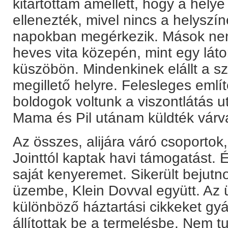
kitartottam amellett, hogy a helye
ellenezték, mivel nincs a helyszín
napokban megérkezik. Mások nem 
heves vita közepén, mint egy lát
küszöbön. Mindenkinek elállt a sz
megillető helyre. Felesleges eml
boldogok voltunk a viszontlátás 
Mama és Pil utánam küldték várva
Az összes, alijára váró csoportok,
Jointtól kaptak havi támogatást.
saját kenyeremet. Sikerült bejutn
üzembe, Klein Dovval együtt. Az
különböző háztartási cikkeket gy
állítottak be a termelésbe. Nem tu