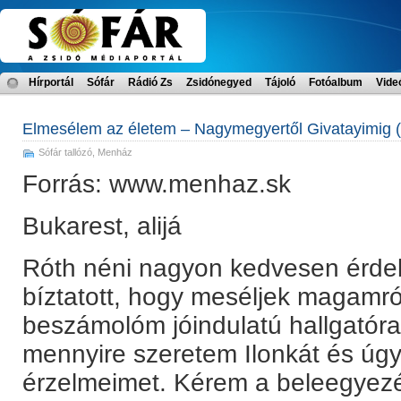
Hírportál
Sófár
Rádió Zs
Zsidónegyed
Tájoló
Fotóalbum
Vide
Elmesélem az életem – Nagymegyertől Givatayimig (
Sófár tallózó
,
Menház
Forrás: www.menhaz.sk
Bukarest, alijá
Róth néni nagyon kedvesen érdek
bíztatott, hogy meséljek magamró
beszámolóm jóindulatú hallgatóra
mennyire szeretem Ilonkát és úgy
érzelmeimet. Kérem a beleegyez