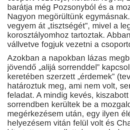
barátja még Pozsonyból és a mozg
Nagyon megörültünk egymásnak. M
vegyem át „tisztségét”, mivel a l
korosztályomhoz tartoztak. Abban
vállvetve fogjuk vezetni a csoport
Azokban a napokban lázas megbe
jövendő „alijá sorrenddel” kapcs
keretében szerzett „érdemek” (te
határoztuk meg, ami nem volt, s
feladat. A mindig kevés, kiszabot
sorrendben kerültek be a mozgal
megérkezésem után, egy ilyen élé
helyezésem vitán felül volt és Chaj