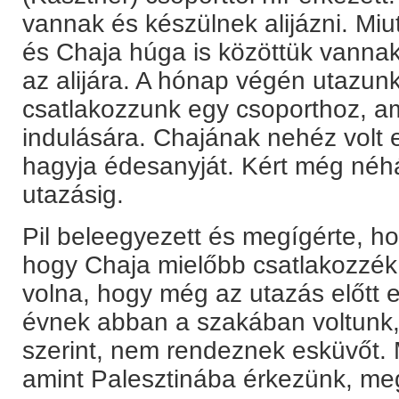
vannak és készülnek alijázni. Mi
és Chaja húga is közöttük vannak
az alijára. A hónap végén utazun
csatlakozzunk egy csoporthoz, am
indulására. Chajának nehéz volt 
hagyja édesanyját. Kért még néh
utazásig.
Pil beleegyezett és megígérte, h
hogy Chaja mielőbb csatlakozzé
volna, hogy még az utazás előtt 
évnek abban a szakában voltunk,
szerint, nem rendeznek esküvőt. 
amint Palesztinába érkezünk, m