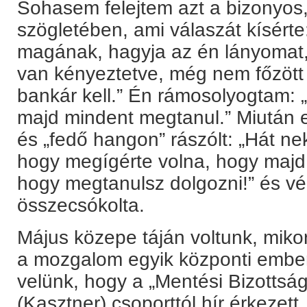
Sohasem felejtem azt a bizonyos,
szögletében, ami válaszát kísérte
magának, hagyja az én lányomat
van kényeztetve, még nem főzött 
bankár kell.” Én rámosolyogtam: 
majd mindent megtanul.” Miután 
és „fedő hangon” rászólt: „Hát neke
hogy megígérte volna, hogy majd 
hogy megtanulsz dolgozni!” és vég
összecsókolta.
Május közepe táján voltunk, mikor
a mozgalom egyik központi ember
velünk, hogy a „Mentési Bizottság
(Kasztner) csoporttól hír érkezet