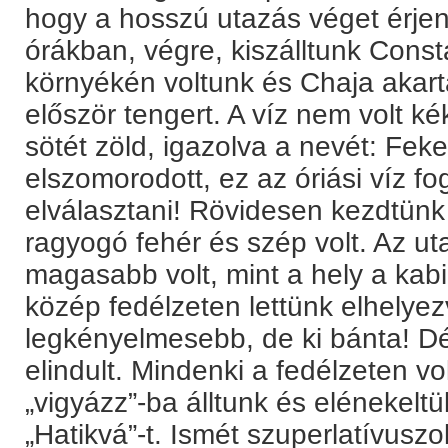
hogy a hosszú utazás véget érjen 
órákban, végre, kiszálltunk Cons
környékén voltunk és Chaja akarta 
először tengert. A víz nem volt 
sötét zöld, igazolva a nevét: Fek
elszomorodott, ez az óriási víz fo
elválasztani! Rövidesen kezdtünk
ragyogó fehér és szép volt. Az u
magasabb volt, mint a hely a kabi
közép fedélzeten lettünk elhelyez
legkényelmesebb, de ki bánta! Dé
elindult. Mindenki a fedélzeten v
„vigyázz”-ba álltunk és elénekelt
„Hatikvá”-t. Ismét szuperlatívuszo