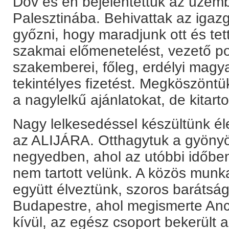
Dov és én bejelentettük az üzem
Palesztinába. Behivattak az igaz
győzni, hogy maradjunk ott és tett
szakmai előmenetelést, vezető po
szakemberei, főleg, erdélyi magya
tekintélyes fizetést. Megköszöntü
a nagylelkű ajánlatokat, de kitart
Nagy lelkesedéssel készültünk éle
az ALIJÁRA. Otthagytuk a gyönyör
negyedben, ahol az utóbbi időben
nem tartott velünk. A közös munka
együtt élveztünk, szoros barátság
Budapestre, ahol megismerte Anci
kívül, az egész csoport bekerült az