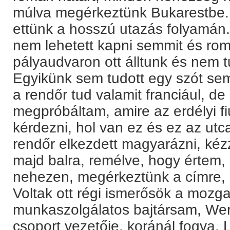
múlva megérkeztünk Bukarestbe
ettünk a hosszú utazás folyamán
nem lehetett kapni semmit és ro
pályaudvaron ott álltunk és nem t
Egyikünk sem tudott egy szót se
a rendőr tud valamit franciául, de
megpróbáltam, amire az erdélyi fi
kérdezni, hol van ez és ez az utc
rendőr elkezdett magyarázni, kézz
majd balra, remélve, hogy értem,
nehezen, megérkeztünk a címre, a
Voltak ott régi ismerősök a mozga
munkaszolgálatos bajtársam, Wert
csoport vezetője, koránál fogva, 