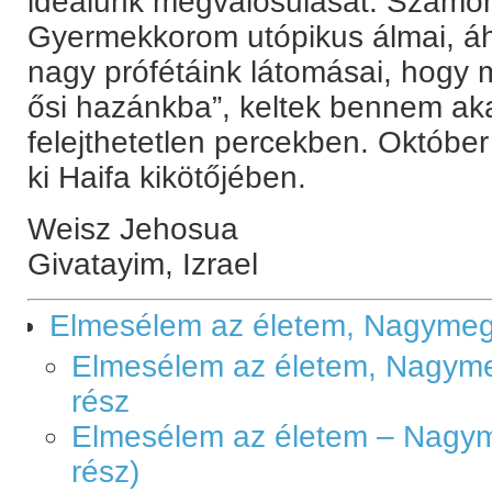
ideálunk megvalósulását. Számom
Gyermekkorom utópikus álmai, áh
nagy prófétáink látomásai, hogy 
ősi hazánkba”, keltek bennem aka
felejthetetlen percekben. Október
ki Haifa kikötőjében.
Weisz Jehosua
Givatayim, Izrael
Elmesélem az életem, Nagymegy
Elmesélem az életem, Nagymeg
rész
Elmesélem az életem – Nagyme
rész)