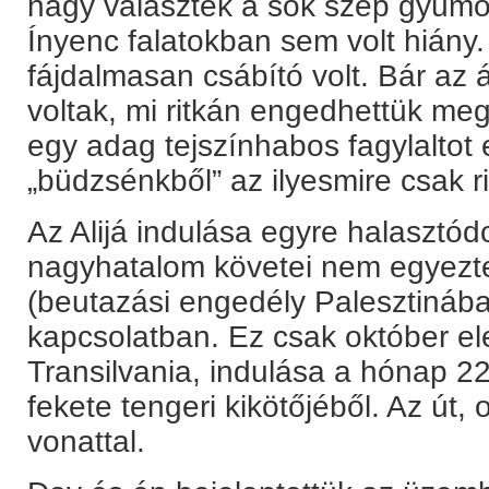
nagy választék a sok szép gyümöl
Ínyenc falatokban sem volt hiány.
fájdalmasan csábító volt. Bár az
voltak, mi ritkán engedhettük me
egy adag tejszínhabos fagylaltot 
„büdzsénkből” az ilyesmire csak rit
Az Alijá indulása egyre halasztód
nagyhatalom követei nem egyeztek
(beutazási engedély Palesztináb
kapcsolatban. Ez csak október el
Transilvania, indulása a hónap 22
fekete tengeri kikötőjéből. Az út,
vonattal.