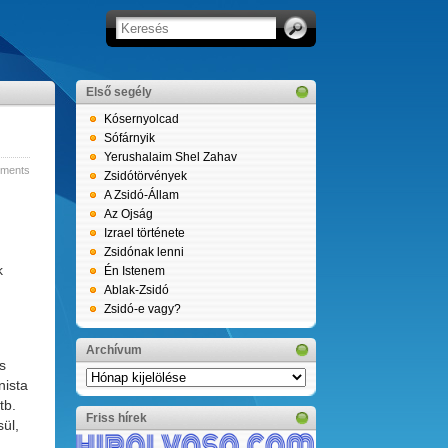
Első segély
Kósernyolcad
Sófárnyik
Yerushalaim Shel Zahav
ments
Zsidótörvények
A Zsidó-Állam
Az Ojság
Izrael története
Zsidónak lenni
k
Én Istenem
Ablak-Zsidó
Zsidó-e vagy?
Archívum
s
Archívum
nista
tb.
Friss hírek
ül,