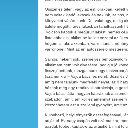
Ősszel és télen, vagy az esti órákban, kellett
nem voltak kiadó lakások és nekünk, sajnos, nem
könyveket vásároltunk. De, valahogy, midig a
üzlete mögötti, üres lakásban tanulhassunk hé
“kölcsön kaptuk a megürült lakást, nemes célj
fiatalabbak is, akiket be kellett vezetni az ú
húgom is, aki, akkoriban, varrni tanult, néhány
varrónőnél. Mint az én autószerelő mesterem, L
Sajnos, nekem sok, személyes behoznivalóm v
alkalmam nem volt olvasásra, pedig a jó köny
összejöhettünk, mozgalmunk egy testvérpárján
(számunkra – Vajda bácsi és néni), Bözsi és J
amíg nem találunk megfelelő helyet, az ő házu
háznak még egy rendkívüli attrakciója, a gazd
Vajda bácsi látta, hogyan kápráznak a szemei
szabadon, amit, amikor és amennyit szemem 
köszönhetem azt a szellemi gyönyört, amit az 
Különböző, helyi tényezők összefogásával, létr
adják el. Ez nagy csapás volt számunkra, me
gazdák többet kaptak-e az árújukért, mint től