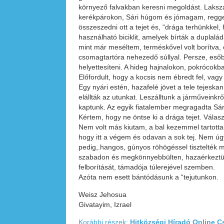
környező falvakban keresni megoldást. Lakszaká
kerékpárokon, Sári húgom és jómagam, reggel
összeszedni ott a tejet és, “drága terhünkkel,
használható biciklit, amelyek bírták a duplal
mint már meséltem, terméskővel volt borítva, 
csomagtartóra nehezedő súllyal. Persze, esőb
helyettesíteni. A hideg hajnalokon, pokrócokb
Előfordult, hogy a kocsis nem ébredt fel, vagy f
Egy nyári estén, hazafelé jövet a tele tejesk
elállták az utunkat. Leszálltunk a járműveink
kaptunk. Az egyik fiatalember megragadta Sári 
Kértem, hogy ne öntse ki a drága tejet. Válas
Nem volt más kiutam, a bal kezemmel tartotta
hogy itt a végem és odavan a sok tej. Nem úgy
pedig,.hangos, gúnyos röhögéssel tisztelték 
szabadon és megkönnyebbülten, hazaérkeztünk 
felborítását, támadója túlerejével szemben.
Azóta nem esett bántódásunk a “tejutunkon.
Weisz Jehosua
Givatayim, Izrael
Korábbi részek:
Hitközségi Híradó Online C