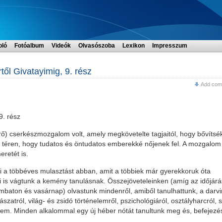
oló
Fotóalbum
Videók
Olvasószoba
Lexikon
Impresszum
l Givatayimig, 9. rész
Add com
9. rész
ő) cserkészmozgalom volt, amely megkövetelte tagjaitól, hogy bővítsé
en téren, hogy tudatos és öntudatos emberekké nőjenek fel. A mozgalom
eretét is.
i a többéves mulasztást abban, amit a többiek már gyerekkoruk óta
is vágtunk a kemény tanulásnak. Összejöveteleinken (amíg az időjárá
aton és vasárnap) olvastunk mindenről, amiből tanulhattunk, a darvi
szatról, világ- és zsidó történelemről, pszichológiáról, osztályharcról, s
em. Minden alkalommal egy új héber nótát tanultunk meg és, befejezés