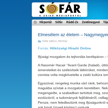
Hírportál
Sófár
Rádió Zs
Zsidónegyed
Táj
Elmesélem az életem – Nagymegyertő
Sófár tallózó
,
Menház
Forrás:
Hitközségi Híradó Online
Ifjúsági mozgalom és tejhordás kerékpáron – 
A Hasomér Hacair “Avant Garde (haladó, úttör
ismereteiket és szélesítsék látkörüket, mind
cionista volta megkövetelte a zsidó kultúra ism
Egyszóval, rengeteg munka várt ránk, behozn
magukba szívtak a mozgalom keretében. Neki 
megengedte, a szabadban tartottuk meg, szomb
evolúcióról, a tudományok fejlődéséről, csillagá
Persze, nem feledkeztünk meg ifjúságunkról s
sok hórát (izraeli körtánc) roptunk.