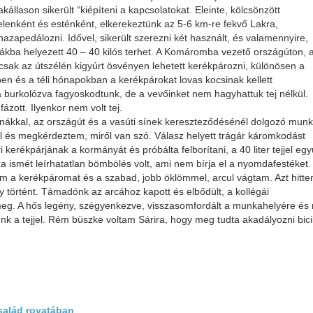
llason sikerült “kiépíteni a kapcsolatokat. Eleinte, kölcsönzött
enként és esténként, elkerekeztünk az 5-6 km-re fekvő Lakra,
 hazapedálozni. Idővel, sikerült szerezni két használt, és valamennyire,
ádákba helyezett 40 – 40 kilós terhet. A Komáromba vezető országúton, 
csak az útszélén kigyúrt ösvényen lehetett kerékpározni, különösen a
en és a téli hónapokban a kerékpárokat lovas kocsinak kellett
a burkolózva fagyoskodtunk, de a vevőinket nem hagyhattuk tej nélkül.
ázott. Ilyenkor nem volt tej.
annákkal, az országút és a vasúti sínek kereszteződésénél dolgozó mun
ről és megkérdeztem, miről van szó. Válasz helyett trágár káromkodást
kerékpárjának a kormányát és próbálta felborítani, a 40 liter tejjel együ
za ismét leírhatatlan bömbölés volt, ami nem bírja el a nyomdafestéket.
m a kerékpáromat és a szabad, jobb öklömmel, arcul vágtam. Azt hitte
 történt. Támadónk az arcához kapott és elbődült, a kollégái
meg. A hős legény, szégyenkezve, visszasomfordált a munkahelyére és 
a tejjel. Rém büszke voltam Sárira, hogy meg tudta akadályozni bicik
salád rovatában