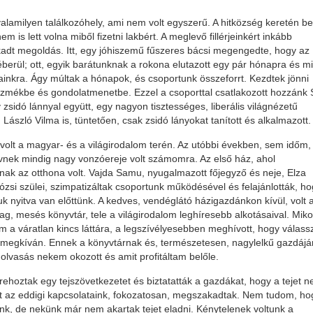
 valamilyen találkozóhely, ami nem volt egyszerű. A hitközség keretén be
 is lett volna miből fizetni lakbért. A meglevő fillérjeinkért inkább
kadt megoldás. Itt, egy jóhiszemű fűszeres bácsi megengedte, hogy az
berül; ott, egyik barátunknak a rokona elutazott egy pár hónapra és mi
ainkra. Ágy múltak a hónapok, és csoportunk összeforrt. Kezdtek jönni
j eszmékbe és gondolatmenetbe. Ezzel a csoporttal csatlakozott hozzánk S
 zsidó lánnyal együtt, egy nagyon tisztességes, liberális világnézetű
ászló Vilma is, tüntetően, csak zsidó lányokat tanított és alkalmazott.
olt a magyar- és a világirodalom terén. Az utóbbi években, sem időm
vnek mindig nagy vonzóereje volt számomra. Az első ház, ahol
ak az otthona volt. Vajda Samu, nyugalmazott főjegyző és neje, Elza
ózsi szülei, szimpatizáltak csoportunk működésével és felajánlották, ho
k nyitva van előttünk. A kedves, vendéglátó házigazdánkon kívül, volt 
ag, mesés könyvtár, tele a világirodalom leghíresebb alkotásaival. Miko
m a váratlan kincs láttára, a legszívélyesebben meghívott, hogy válass
megkíván. Ennek a könyvtárnak és, természetesen, nagylelkű gazdájá
olvasás nekem okozott és amit profitáltam belőle.
ehoztak egy tejszövetkezetet és biztatatták a gazdákat, hogy a tejet n
rt az eddigi kapcsolataink, fokozatosan, megszakadtak. Nem tudom, ho
ünk, de nekünk már nem akartak tejet eladni. Kénytelenek voltunk a