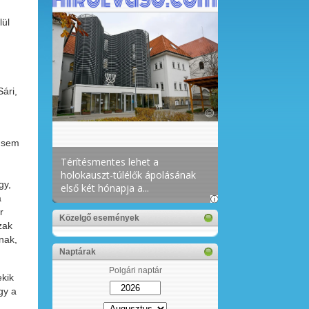
lül
ári,
, sem
gy,
a
r
Közelgő események
zak
nak,
Naptárak
Polgári naptár
ekik
gy a