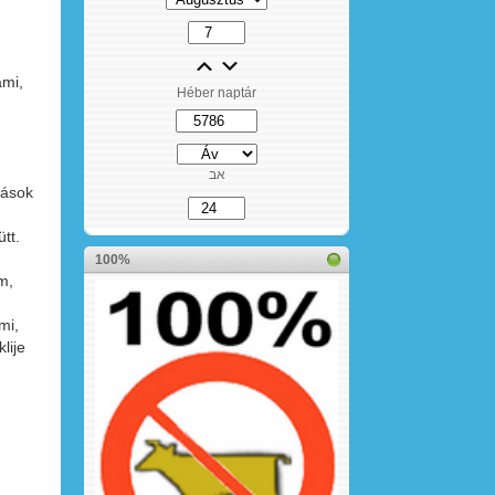
ami,
Héber naptár
אב
kások
tt.
100%
m,
mi,
lije