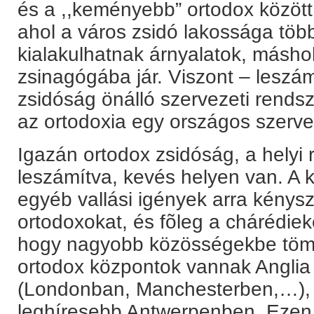
és a ,,keményebb” ortodox közö
ahol a város zsidó lakossága több
kialakulhatnak árnyalatok, másho
zsinagógába jár. Viszont – leszám
zsidóság önálló szervezeti rendsz
az ortodoxia egy országos szerve
Igazán ortodox zsidóság, a helyi 
leszámítva, kevés helyen van. A k
egyéb vallási igények arra kénysz
ortodoxokat, és fõleg a chárédieke
hogy nagyobb közösségekbe töm
ortodox központok vannak Angli
(Londonban, Manchesterben,…), 
leghíresebb Antwerpenben. Ezen f