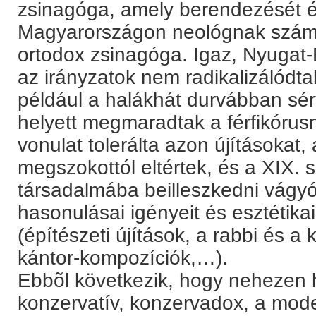
zsinagóga, amely berendezését é
Magyarországon neológnak számí
ortodox zsinagóga. Igaz, Nyugat
az irányzatok nem radikalizálódta
például a halákhát durvábban sé
helyett megmaradtak a férfikórus
vonulat tolerálta azon újításoka
megszokottól eltértek, és a XIX.
társadalmába beilleszkedni vágyó
hasonulásai igényeit és esztétikai
(építészeti újítások, a rabbi és a
kántor-kompozíciók,…).
Ebbõl következik, hogy nehezen 
konzervatív, konzervadox, a mode