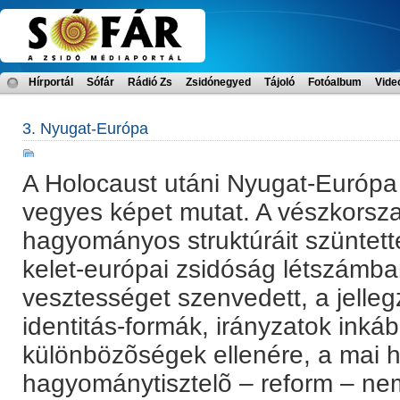
Hírportál
Sófár
Rádió Zs
Zsidónegyed
Tájoló
Fotóalbum
Vide
3. Nyugat-Európa
A Holocaust utáni Nyugat-Európ
vegyes képet mutat. A vészkorszak
hagyományos struktúráit szüntet
kelet-európai zsidóság létszámb
vesztességet szenvedett, a jelleg
identitás-formák, irányzatok inká
különbözõségek ellenére, a mai h
hagyománytisztelõ – reform – nem