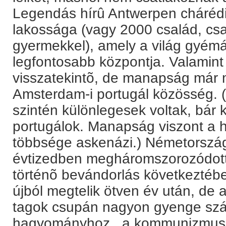
Legendás hírû Antwerpen chárédi (
lakossága (vagy 2000 család, cs
gyermekkel), amely a világ gyém
legfontosabb központja. Valamint
visszatekintõ, de manapság már
Amsterdam-i portugál közösség. 
szintén különlegesek voltak, bár 
portugálok. Manapság viszont a 
többsége askenázi.) Németország
évtizedben megháromszorozódott 
történõ bevándorlás következtéb
újból megtelik ötven év után, de a
tagok csupán nagyon gyenge szá
hagyományhoz ,,a kommunizmus 