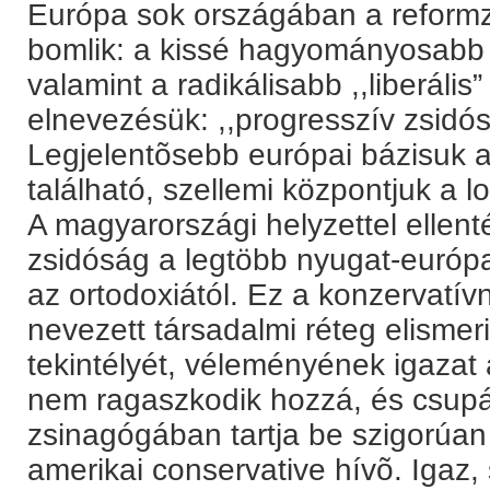
Európa sok országában a reformz
bomlik: a kissé hagyományosabb ,
valamint a radikálisabb ,,liberáli
elnevezésük: ,,progresszív zsidó
Legjelentõsebb európai bázisuk 
található, szellemi központjuk a 
A magyarországi helyzettel ellen
zsidóság a legtöbb nyugat-európa
az ortodoxiától. Ez a konzervatí
nevezett társadalmi réteg elismer
tekintélyét, véleményének igazat
nem ragaszkodik hozzá, és csup
zsinagógában tartja be szigorúan
amerikai conservative hívõ. Igaz