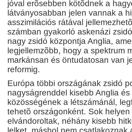
jóval erõsebben kötõdnek a hagy
látványosabban jelen vannak a hi
asszimilációs rátával jellemezhetõ
számban gyakorló askenázi zsid
nagy zsidó központja Anglia, amel
legjellemzõbb, hogy a spektrum 
markánsan és öntudatosan van jel
reformig.
Európa többi országának zsidó p
nagyságrenddel kisebb Anglia és
közösségének a létszámánál, legf
tehetõ országonként. Sok helyen 
elvándoroltak, néhány kisebb hitk
lelket, máshol nem csatlakoznak 