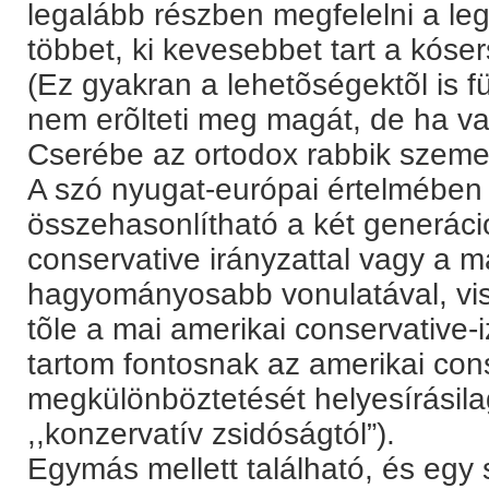
legalább részben megfelelni a le
többet, ki kevesebbet tart a kós
(Ez gyakran a lehetõségektõl is f
nem erõlteti meg magát, de ha van
Cserébe az ortodox rabbik szemet
A szó nyugat-európai értelmében 
összehasonlítható a két generáció
conservative irányzattal vagy a m
hagyományosabb vonulatával, vi
tõle a mai amerikai conservative-
tartom fontosnak az amerikai co
megkülönböztetését helyesírásila
,,konzervatív zsidóságtól”).
Egymás mellett található, és egy 