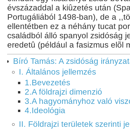
évszázaddal a kiûzetés után (Sp
Portugáliából 1498-ban), de a ,,
ellentétben ez a néhány tucat po
családból álló spanyol zsidóság 
eredetû (például a fasizmus elõl 
Bíró Tamás: A zsidóság irányzat
I. Általános jellemzés
1.Bevezetés
2.A földrajzi dimenzió
3.A hagyományhoz való visz
4.Ideológia
II. Földrajzi területek szerinti 