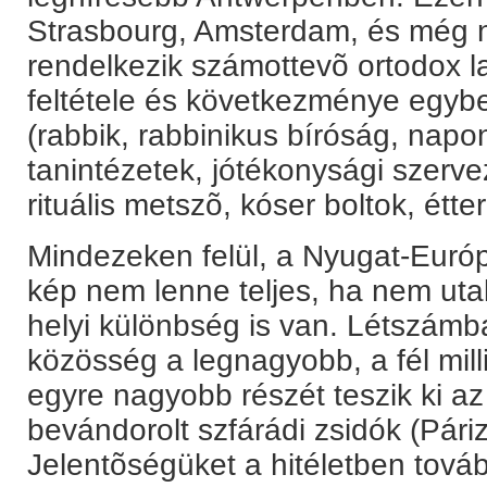
Strasbourg, Amsterdam, és még 
rendelkezik számottevõ ortodox l
feltétele és következménye egyben
(rabbik, rabbinikus bíróság, nap
tanintézetek, jótékonysági szervez
rituális metszõ, kóser boltok, étt
Mindezeken felül, a Nyugat-Európ
kép nem lenne teljes, ha nem uta
helyi különbség is van. Létszámb
közösség a legnagyobb, a fél mil
egyre nagyobb részét teszik ki az
bevándorolt szfárádi zsidók (Pári
Jelentõségüket a hitéletben továb