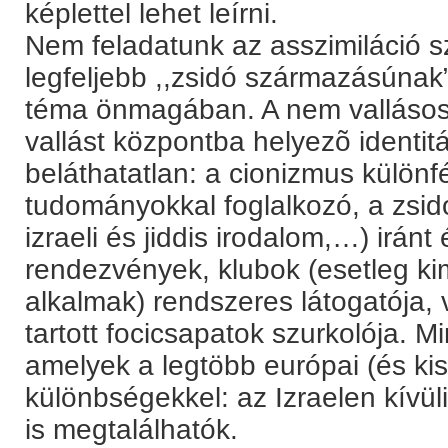
képlettel lehet leírni.
Nem feladatunk az asszimiláció s
legfeljebb ,,zsidó származásúnak” 
téma önmagában. A nem vallásos
vallást központba helyezõ identi
beláthatatlan: a cionizmus különfé
tudományokkal foglalkozó, a zsid
izraeli és jiddis irodalom,…) iránt
rendezvények, klubok (esetleg ki
alkalmak) rendszeres látogatója,
tartott focicsapatok szurkolója. 
amelyek a legtöbb európai (és k
különbségekkel: az Izraelen kívü
is megtalálhatók.