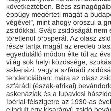
következtében. Bécs zsinagógái
éppúgy megérteti magát a budape
végével”, mint ahogy oroszul a gr
zsidókkal. Svájc zsidóságát nem é
töretlenül prosperál. Az olasz zs
része tartja magát az eredeti olas
egyedülálló módon élte túl az év
világ sok helyi közössége, szokás
askenázi, vagy a szfárádi zsidós
tendenciáiban: mára az olasz zsi
szfárádi (észak-afrikai) bevándor
askenáziak és a lubavicsi hászido
Ibériai-félszigetre az 1930-as év
elindult egy kisarányú zsidó bevá