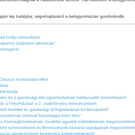
apján lép
hatályba; végrehajtásáról a belügyminiszter gondoskodik.
ad királyi városokban
akárhol szabadon lakhatnak”
nlöségéröl
Clausus módosítása ellen
tása
larációja
almi és a gazdasági élet egyensúlyának hatályosabb biztosításáról.”
de a Felsöházban a 2. zsidótörvény beterjesztéseh
dók közéleti és gazdasági térfoglalásának korlátozásáról”
zsidónak zsidóval házasságot kötni tilos”
 és közmegbizatásainak, továbbá ügyvédi működésének megszüntetésé
amint színművészeti és filmművészeti kamarai tagságának megszűnteté
közúti gépjáróművek bejelentési kötelezettségéről