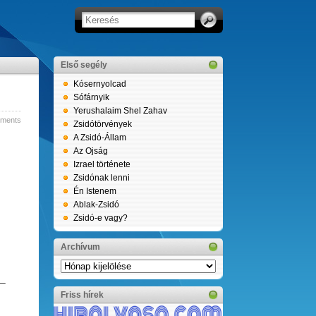
Első segély
Kósernyolcad
Sófárnyik
Yerushalaim Shel Zahav
ments
Zsidótörvények
A Zsidó-Állam
Az Ojság
Izrael története
Zsidónak lenni
Én Istenem
Ablak-Zsidó
Zsidó-e vagy?
Archívum
Archívum
 –
Friss hírek