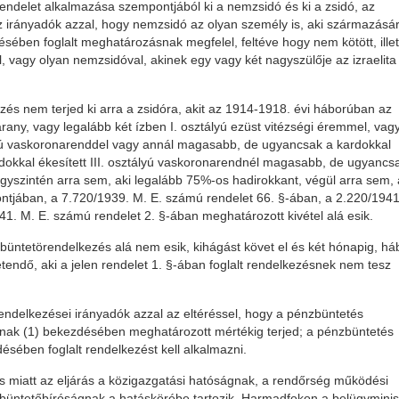
rendelet alkalmazása szempontjából ki a nemzsidó és ki a zsidó, az
az irányadók azzal, hogy nemzsidó az olyan személy is, aki származásá
désében foglalt meghatározásnak megfelel, feltéve hogy nem kötött, ille
 vagy olyan nemzsidóval, akinek egy vagy két nagyszülője az izraelita
kezés nem terjed ki arra a zsidóra, akit az 1914-1918. évi háborúban az
 arany, vagy legalább két ízben I. osztályú ezüst vitézségi éremmel, vag
ztályú vaskoronarenddel vagy annál magasabb, de ugyancsak a kardokkal
kardokkal ékesített III. osztályú vaskoronarendnél magasabb, de ugyancs
, úgyszintén arra sem, aki legalább 75%-os hadirokkant, végül arra sem, 
pontjában, a 7.720/1939. M. E. számú rendelet 66. §-ában, a 2.220/1941
1. M. E. számú rendelet 2. §-ában meghatározott kivétel alá esik.
üntetörendelkezés alá nem esik, kihágást követ el és két hónapig, há
etendő, aki a jelen rendelet 1. §-ában foglalt rendelkezésnek nem tesz
rendelkezései irányadók azzal az eltéréssel, hogy a pénzbüntetés
ának (1) bekezdésében meghatározott mértékig terjed; a pénzbüntetés
désében foglalt rendelkezést kell alkalmazni.
 miatt az eljárás a közigazgatási hatóságnak, a rendőrség működési
i büntetőbíróságnak a hatáskörébe tartozik. Harmadfokon a belügyminis