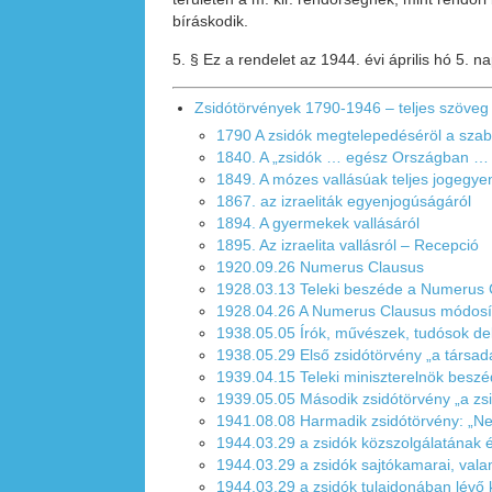
bíráskodik.
5. § Ez a rendelet az 1944. évi április hó 5. n
Zsidótörvények 1790-1946 – teljes szöveg
1790 A zsidók megtelepedéséröl a szab
1840. A „zsidók … egész Országban … 
1849. A mózes vallásúak teljes jogegye
1867. az izraeliták egyenjogúságáról
1894. A gyermekek vallásáról
1895. Az izraelita vallásról – Recepció
1920.09.26 Numerus Clausus
1928.03.13 Teleki beszéde a Numerus 
1928.04.26 A Numerus Clausus módosí
1938.05.05 Írók, művészek, tudósok dek
1938.05.29 Első zsidótörvény „a társad
1939.04.15 Teleki miniszterelnök beszé
1939.05.05 Második zsidótörvény „a zsi
1941.08.08 Harmadik zsidótörvény: „Nem
1944.03.29 a zsidók közszolgálatának
1944.03.29 a zsidók sajtókamarai, val
1944.03.29 a zsidók tulajdonában lévő 