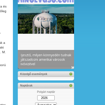
ra és
tőleg
y
ak a
aki
. M.
ború
Közelgő események
Naptárak
Polgári naptár
zter