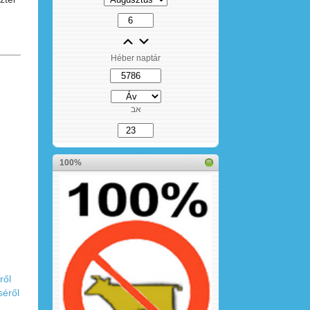
Héber naptár
אב
100%
ről
séről