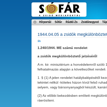
Hírportál
Sófár
Rádió Zs
Zsidónegyed
Táj
1944.04.05 a zsidók megkülönböztet
1.240/1944. ME számú rendelet
a zsidók megkülönböztető jelzéséről
A m. kir. minisztérium a honvédelemről szóló 
felhatalmazás alapján a következőket rendeli.
1. § (1) A jelen rendelet hatálybalépésétől k
tekintet nélkül -köteles házon kívül felső ruh
selyem, vagy bársonyanyagból készült, kanáris
(2) Az előbbi bekezdésben említett megkülönbö
ráerösíteni.