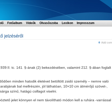
oló
Fotóalbum
Videók
Olvasószoba
Lexikon
Impresszum
ő jelzéséről
Add com
1939:II. tc. 141. §-ának (2) bekezdésében, valamint 212. §-ában foglalt
ezdődően minden hatodik életévet betöltött zsidó személy – nemre való
adarabjának bal mellrészén, jól láthatóan, 10×10 cm átmérőjű szövet-,
árga színű, hatágú csillagot viselni.
ztető jelet könnyen el nem távolítható módon kell a ruhára -varrással