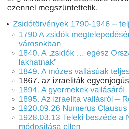
ezennel megszüntettetik.
Zsidótörvények 1790-1946 – tel
1790 A zsidók megtelepedésérö
városokban
1840. A „zsidók … egész Ors
lakhatnak”
1849. A mózes vallásúak telje
1867. az izraeliták egyenjogú
1894. A gyermekek vallásáról
1895. Az izraelita vallásról – 
1920.09.26 Numerus Clausus
1928.03.13 Teleki beszéde a
módosítása ellen