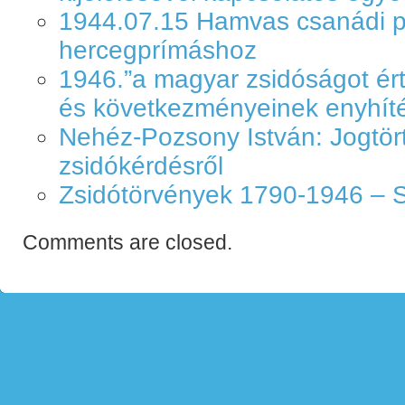
1944.07.15 Hamvas csanádi pü
hercegprímáshoz
1946.”a magyar zsidóságot ér
és következményeinek enyhíté
Nehéz-Pozsony István: Jogtör
zsidókérdésről
Zsidótörvények 1790-1946 – 
Comments are closed.