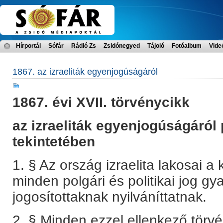
Hírportál
Sófár
Rádió Zs
Zsidónegyed
Tájoló
Fotóalbum
Vide
1867. az izraeliták egyenjogúságáról
1867.
é
vi
XVII.
t
ö
rv
é
nycikk
az izraelit
á
k egyenjog
ú
s
á
g
á
r
ó
l
tekintet
é
ben
1. § Az ország izraelita lakosai a
minden polgári és politikai jog g
jogosítottaknak nyilváníttatnak.
2. § Minden ezzel ellenkező törvé