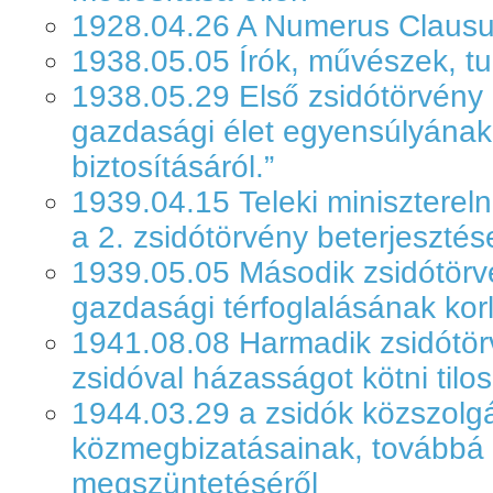
1928.04.26 A Numerus Claus
1938.05.05 Írók, művészek, tu
1938.05.29 Első zsidótörvény 
gazdasági élet egyensúlyának
biztosításáról.”
1939.04.15 Teleki minisztere
a 2. zsidótörvény beterjesztés
1939.05.05 Második zsidótörvé
gazdasági térfoglalásának kor
1941.08.08 Harmadik zsidótö
zsidóval házasságot kötni tilos
1944.03.29 a zsidók közszolg
közmegbizatásainak, továbbá
megszüntetéséről