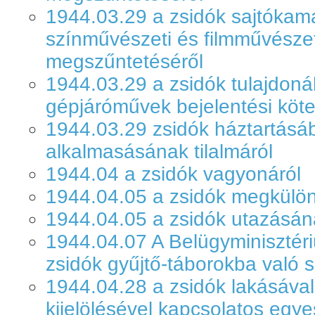
1944.03.29 a zsidók sajtókama
színművészeti és filmművésze
megszűntetéséről
1944.03.29 a zsidók tulajdoná
gépjáróművek bejelentési köte
1944.03.29 zsidók háztartás
alkalmasásának tilalmáról
1944.04 a zsidók vagyonáról
1944.04.05 a zsidók megkülön
1944.04.05 a zsidók utazásána
1944.04.07 A Belügyminisztér
zsidók gyűjtő-táborokba való sz
1944.04.28 a zsidók lakásával
kijelölésével kapcsolatos egy