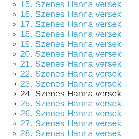
15. Szenes Hanna versek
16. Szenes Hanna versek
17. Szenes Hanna versek
18. Szenes Hanna versek
19. Szenes Hanna versek
20. Szenes Hanna versek
21. Szenes Hanna versek
22. Szenes Hanna versek
23. Szenes Hanna versek
24. Szenes Hanna versek
25. Szenes Hanna versek
26. Szenes Hanna versek
27. Szenes Hanna versek
28. Szenes Hanna versek