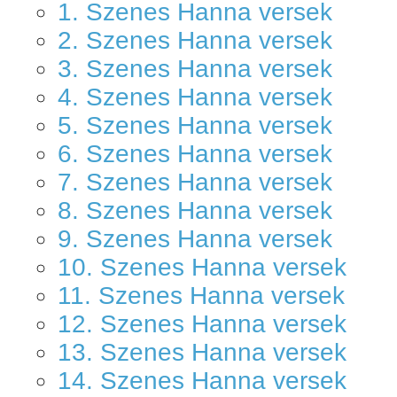
1. Szenes Hanna versek
2. Szenes Hanna versek
3. Szenes Hanna versek
4. Szenes Hanna versek
5. Szenes Hanna versek
6. Szenes Hanna versek
7. Szenes Hanna versek
8. Szenes Hanna versek
9. Szenes Hanna versek
10. Szenes Hanna versek
11. Szenes Hanna versek
12. Szenes Hanna versek
13. Szenes Hanna versek
14. Szenes Hanna versek