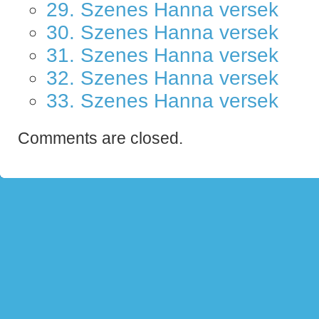
29. Szenes Hanna versek
30. Szenes Hanna versek
31. Szenes Hanna versek
32. Szenes Hanna versek
33. Szenes Hanna versek
Comments are closed.