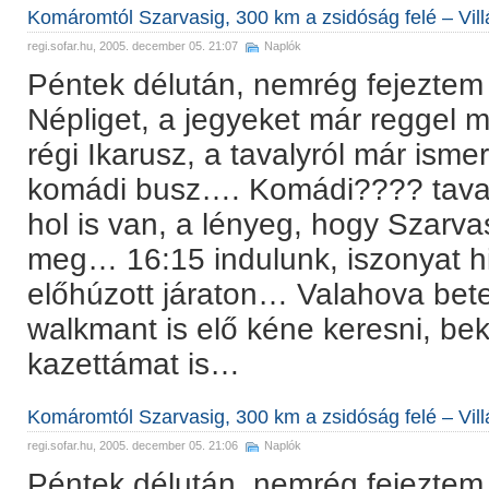
Komáromtól Szarvasig, 300 km a zsidóság felé – Vi
regi.sofar.hu
, 2005. december 05. 21:07
Naplók
Péntek délután, nemrég fejezte
Népliget, a jegyeket már reggel m
régi Ikarusz, a tavalyról már isme
komádi busz…. Komádi???? tava
hol is van, a lényeg, hogy Szarv
meg… 16:15 indulunk, iszonyat 
előhúzott járaton… Valahova bet
walkmant is elő kéne keresni, bek
kazettámat is…
Komáromtól Szarvasig, 300 km a zsidóság felé – Vi
regi.sofar.hu
, 2005. december 05. 21:06
Naplók
Péntek délután, nemrég fejezte