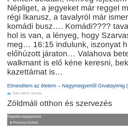
Népliget, a jegyeket már reggel m
régi Ikarusz, a tavalyról már isme
komádi busz…. Komádi???? tava
hol is van, a lényeg, hogy Szarv
meg… 16:15 indulunk, iszonyat 
előhúzott járaton… Valahova bet
walkmant is elő kéne keresni, bek
kazettámat is…
Elmesélem az életem – Nagymegyertől Givatayimig (
Sófár tallózó
,
Menház
Zöldmáli otthon és szervezés
Bejegyzés
Régebbi bejegyzések
navigáció
Previous Entries