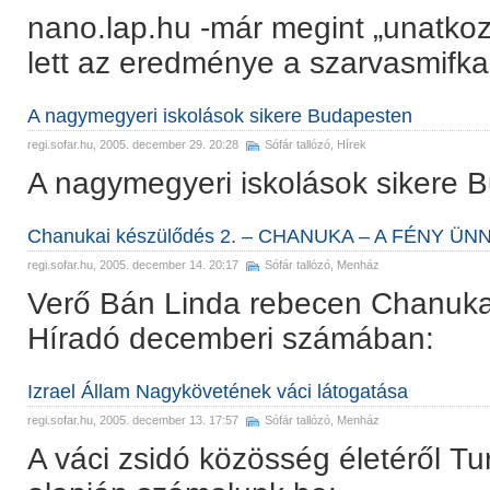
nano.lap.hu -már megint „unatkoz
lett az eredménye a szarvasmifka
A nagymegyeri iskolások sikere Budapesten
regi.sofar.hu
, 2005. december 29. 20:28
Sófár tallózó
,
Hírek
A nagymegyeri iskolások sikere 
Chanukai készülődés 2. – CHANUKA – A FÉNY ÜN
regi.sofar.hu
, 2005. december 14. 20:17
Sófár tallózó
,
Menház
Verő Bán Linda rebecen Chanuka 
Híradó decemberi számában:
Izrael Állam Nagykövetének váci látogatása
regi.sofar.hu
, 2005. december 13. 17:57
Sófár tallózó
,
Menház
A váci zsidó közösség életéről Tu