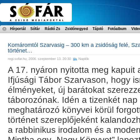
Hírportál
Sófár
Rádió Zs
Zsidónegyed
Tájoló
Fotóalbum
Vide
Komáromtól Szarvasig – 300 km a zsidóság felé, Sz
történet…
regi.sofar.hu
, 2006. szeptember 13. 20:30
Naplók
A 17. nyáron nyitotta meg kapuit
Ifjúsági Tábor Szarvason, hogy is
élményeket, új barátokat szerezz
táborozónak. Idén a tizenkét nap
meghatározó könyvei körül forgot
történet szereplőjeként kalandoz
a rabbinikus irodalom és a modern
Mintha egy „Nagy Könyvet” lapoz