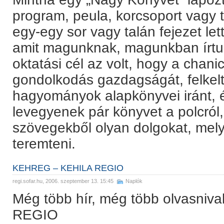
program, peula, korcsoport vagy 
egy-egy sor vagy talán fejezet le
amit magunknak, magunkban írtun
oktatási cél az volt, hogy a chan
gondolkodás gazdagságát, felkel
hagyományok alapkönyvei iránt, é
levegyenek pár könyvet a polcról,
szövegekből olyan dolgokat, mely
teremteni.
KEHREG – KEHILA REGIO
regi.sofar.hu
, 2006. szeptember 13. 15:45
Naplók
Még több hír, még több olvasni
REGIO