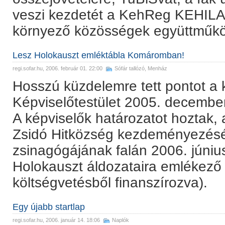
veszi kezdetét a KehReg KEHILA
környező közösségek együttműköd
Lesz Holokauszt emléktábla Komáromban!
regi.sofar.hu
, 2006. február 01. 22:00
Sófár tallózó
,
Menház
Hosszú küzdelemre tett pontot a
Képviselőtestület 2005. december 
A képviselők határozatot hoztak,
Zsidó Hitközség kezdeményezés
zsinagógájának falán 2006. június
Holokauszt áldozataira emlékező 
költségvetésből finanszírozva).
Egy újabb startlap
regi.sofar.hu
, 2006. január 14. 18:06
Naplók