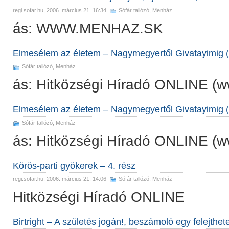
regi.sofar.hu
, 2006. március 21. 16:34
Sófár tallózó
,
Menház
ás: WWW.MENHAZ.SK
Elmesélem az életem – Nagymegyertől Givatayimig (
Sófár tallózó
,
Menház
ás: Hitközségi Híradó ONLINE (
Elmesélem az életem – Nagymegyertől Givatayimig (
Sófár tallózó
,
Menház
ás: Hitközségi Híradó ONLINE (
Körös-parti gyökerek – 4. rész
regi.sofar.hu
, 2006. március 21. 14:06
Sófár tallózó
,
Menház
Hitközségi Híradó ONLINE
Birtright – A születés jogán!, beszámoló egy felejthet