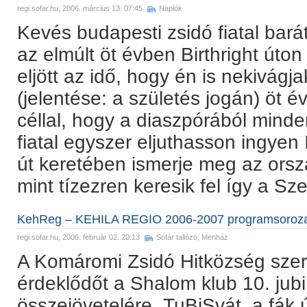
regi.sofar.hu
, 2006. március 13. 07:45
Naplók
Kevés budapesti zsidó fiatal barát
az elmúlt öt évben Birthright úto
eljött az idő, hogy én is nekivágjak
(jelentése: a születés jogán) öt 
céllal, hogy a diaszpórából minde
fiatal egyszer eljuthasson ingyen 
út keretében ismerje meg az orsz
mint tízezren keresik fel így a Sze
KehReg – KEHILA REGIO 2006-2007 programsorozat
regi.sofar.hu
, 2006. február 02. 20:13
Sófár tallózó
,
Menház
A Komáromi Zsidó Hitközség szer
érdeklődőt a Shalom klub 10. jub
összejövetelére, TuBiSvát, a fák 