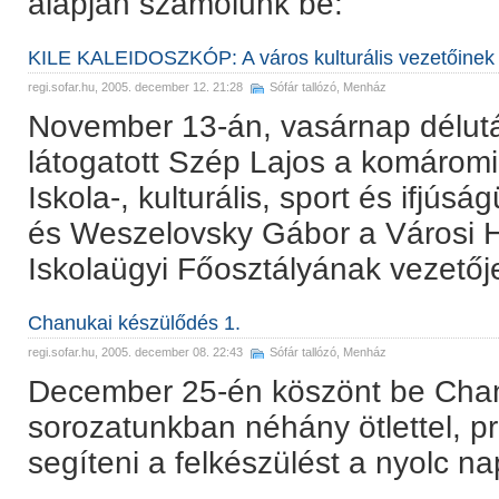
alapján számolunk be:
KILE KALEIDOSZKÓP: A város kulturális vezetőinek 
regi.sofar.hu
, 2005. december 12. 21:28
Sófár tallózó
,
Menház
November 13-án, vasárnap délut
látogatott Szép Lajos a komáromi 
Iskola-, kulturális, sport és ifjús
és Weszelovsky Gábor a Városi Hi
Iskolaügyi Főosztályának vezetőj
Chanukai készülődés 1.
regi.sofar.hu
, 2005. december 08. 22:43
Sófár tallózó
,
Menház
December 25-én köszönt be Chan
sorozatunkban néhány ötlettel, 
segíteni a felkészülést a nyolc n