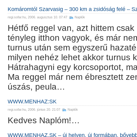
Komáromtól Szarvasig – 300 km a zsidóság felé – Sz
regi.sofar.hu
, 2006. augusztus 10. 07:47
Naplók
Hétfő reggel van, azt hittem csa
tényleg itthon vagyok, és már n
turnus után sem egyszerű hazatér
milyen nehéz lehet akkor turnus
Hátrahagyni egy korcsoportot, ma
Ma reggel már nem ébresztett zen
úszás, peula…
WWW.MENHAZ:SK
regi.sofar.hu
, 2006. június 20. 21:07
Naplók
Kedves Naplóm!…
WWW.MENHAZ.SK – új helyen, új formában, bővebb