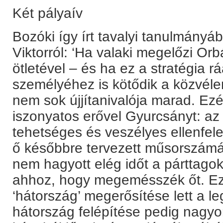
Két pályaív
Bozóki így írt tavalyi tanulmány
Viktorról: ‘Ha valaki megelőzi Or
ötletével – és ha ez a stratégia r
személyéhez is kötődik a közvélem
nem sok újjítanivalója marad. Ez
iszonyatos erővel Gyurcsányt: az
tehetséges és veszélyes ellenfele
ő későbbre tervezett műsorszámá
nem hagyott elég időt a párttago
ahhoz, hogy megemésszék őt. Ezé
‘hátország’ megerősítése lett a 
hátország felépítése pedig nagyo