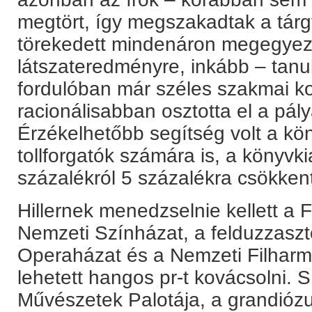
megtört, így megszakadtak a tárg
törekedett mindenáron megegyez
látszateredményre, inkább – tanu
fordulóban már széles szakmai ko
racionálisabban osztotta el a pályá
Érzékelhetőbb segítség volt a kö
tollforgatók számára is, a könyvk
százalékról 5 százalékra csökken
Hillernek menedzselnie kellett a F
Nemzeti Színházat, a felduzzaszt
Operaházat és a Nemzeti Filharm
lehetett hangos pr-t kovácsolni.
Művészetek Palotája, a grandióz