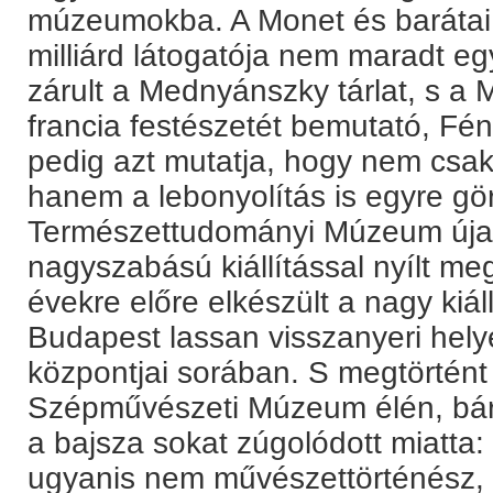
múzeumokba. A Monet és barátai 
milliárd látogatója nem maradt eg
zárult a Mednyánszky tárlat, s 
francia festészetét bemutató, Fén
pedig azt mutatja, hogy nem csak 
hanem a lebonyolítás is egyre gö
Természettudományi Múzeum újab
nagyszabású kiállítással nyílt me
évekre előre elkészült a nagy kiál
Budapest lassan visszanyeri helyét
központjai sorában. S megtörtént
Szépművészeti Múzeum élén, bár 
a bajsza sokat zúgolódott miatt
ugyanis nem művészettörténész