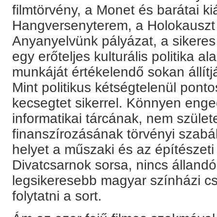
filmtörvény, a Monet és barátai ki
Hangversenyterem, a Holokauszt
Anyanyelvünk pályázat, a sikeres
egy erőteljes kulturális politika ala
munkáját értékelendő sokan állítjá
Mint politikus kétségtelenül ponto
kecsegtet sikerrel. Könnyen enged
informatikai tárcának, nem szület
finanszírozásának törvényi szabál
helyet a műszaki és az építésze
Divatcsarnok sorsa, nincs állandó
legsikeresebb magyar színházi cs
folytatni a sort.