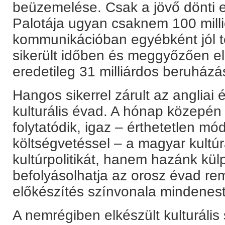
beüzemelése. Csak a jövő dönti e
Palotája ugyan csaknem 100 millió
kommunikációban egyébként jól 
sikerült időben és meggyőzően elm
eredetileg 31 milliárdos beruház
Hangos sikerrel zárult az angliai 
kulturális évad. A hónap közepé
folytatódik, igaz – érthetetlen m
költségvetéssel – a magyar kultú
kultúrpolitikát, hanem hazánk külp
befolyásolhatja az orosz évad rem
előkészítés színvonala mindenest
A nemrégiben elkészült kulturális