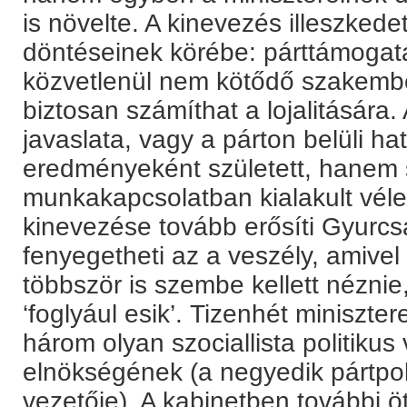
is növelte. A kinevezés illeszkede
döntéseinek körébe: párttámogatás
közvetlenül nem kötődő szakember
biztosan számíthat a lojalitásár
javaslata, vagy a párton belüli ha
eredményeként született, hanem
munkakapcsolatban kialakult vé
kinevezése tovább erősíti Gyurcs
fenyegetheti az a veszély, amiv
többször is szembe kellett néznie
‘foglyául esik’. Tizenhét miniszt
három olyan szociallista politikus 
elnökségének (a negyedik pártpo
vezetője). A kabinetben további öt