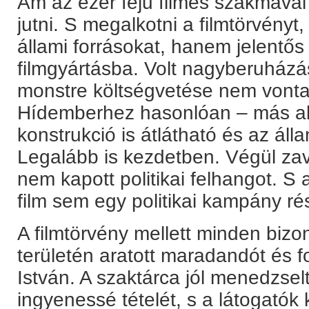
Ám az ezer fejű filmes szakmával 
jutni. S megalkotni a filmtörvény
állami forrásokat, hanem jelentős 
filmgyártásba. Volt nagyberuházá
monstre költségvetése nem vonta e
Hídemberhez hasonlóan – más alko
konstrukció is átlátható és az ál
Legalább is kezdetben. Végül zava
nem kapott politikai felhangot. S
film sem egy politikai kampány ré
A filmtörvény mellett minden bi
területén aratott maradandót és fo
István. A szaktárca jól menedzse
ingyenessé tételét, s a látogatók