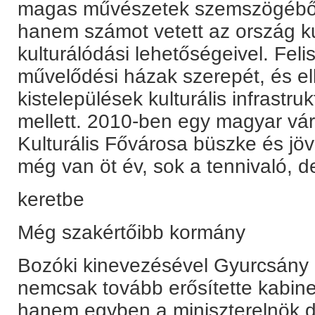
magas művészetek szemszögéből 
hanem számot vetett az ország kul
kulturálódási lehetőségeivel. Feli
művelődési házak szerepét, és elk
kistelepülések kulturális infrastru
mellett. 2010-ben egy magyar vár
Kulturális Fővárosa büszke és jö
még van öt év, sok a tennivaló, d
keretbe
Még szakértőibb kormány
Bozóki kinevezésével Gyurcsány
nemcsak tovább erősítette kabinet
hanem egyben a miniszterelnök d