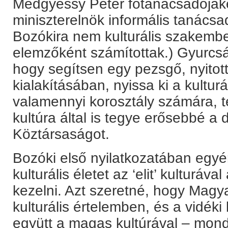
Medgyessy Péter főtanácsadójaké
miniszterelnök informális tanácsa
Bozókira nem kulturális szakembe
elemzőként számítottak.) Gyurcsán
hogy segítsen egy pezsgő, nyitott,
kialakításában, nyissa ki a kultur
valamennyi korosztály számára, 
kultúra által is tegye erősebbé 
Köztársaságot.
Bozóki első nyilatkozatában egyér
kulturális életet az ‘elit’ kulturáv
kezelni. Azt szeretné, hogy Magy
kulturális értelemben, és a vidéki
együtt a magas kultúrával – mond