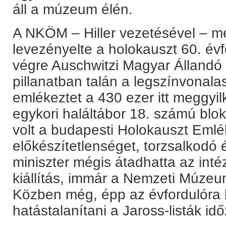
áll a múzeum élén.
A NKÖM – Hiller vezetésével – mé
levezényelte a holokauszt 60. évf
végre Auschwitzi Magyar Állandó 
pillanatban talán a legszínvonal
emlékeztet a 430 ezer itt meggyil
egykori haláltábor 18. számú bl
volt a budapesti Holokauszt Eml
előkészítetlenséget, torzsalkodó 
miniszter mégis átadhatta az inté
kiállítás, immár a Nemzeti Múzeu
Közben még, épp az évfordulóra k
hatástalanítani a Jaross-listák idő