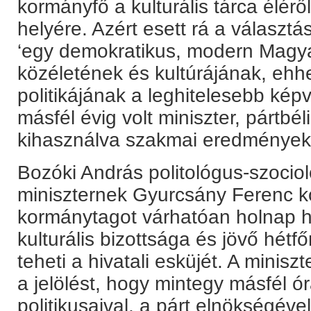
kormányfő a kulturális tárca éléről
helyére. Azért esett rá a választá
‘egy demokratikus, modern Magya
közéletének és kultúrájának, ehhez
politikájának a leghitelesebb képvi
másfél évig volt miniszter, pártbé
kihasználva szakmai eredményeket
Bozóki András politológus-szocioló
miniszternek Gyurcsány Ferenc k
kormánytagot várhatóan holnap h
kulturális bizottsága és jövő hétfő
teheti a hivatali esküjét. A minisz
a jelölést, hogy mintegy másfél ó
politikusaival, a párt elnökségéve