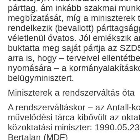
párttag, ám inkább szakmai munk
megbízatását, míg a miniszterek 
rendelkezik (bevallott) párttags
véletlenül óvatos. Jól emlékszik 
buktatta meg saját pártja az SZ
arra is, hogy – terveivel ellentétb
nyomására – a kormányalakításkor 
belügyminisztert.
Miniszterek a rendszerváltás óta
A rendszerváltáskor – az Antall-
művelődési tárca kibővült az okt
közoktatási miniszter: 1990.05.2
Bertalan (MDF)