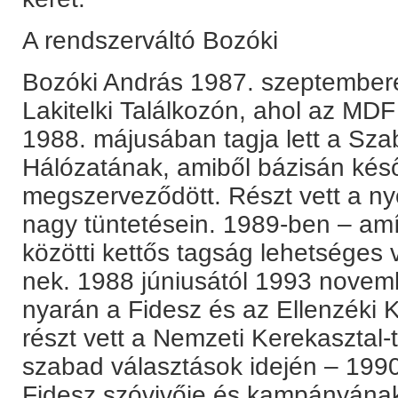
A rendszerváltó Bozóki
Bozóki András 1987. szeptemberé
Lakitelki Találkozón, ahol az MD
1988. májusában tagja lett a S
Hálózatának, amiből bázisán ké
megszerveződött. Részt vett a n
nagy tüntetésein. 1989-ben – am
közötti kettős tagság lehetséges 
nek. 1988 júniusától 1993 novemb
nyarán a Fidesz és az Ellenzéki 
részt vett a Nemzeti Kerekasztal-
szabad választások idején – 1990 j
Fidesz szóvivője és kampányának 