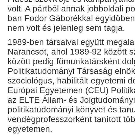
volt. A pártból annak jobboldali pol
ban Fodor Gáborékkal egyidőben 
nem volt és jelenleg sem tagja.
1989-ben társaival együtt megala
Narancsot, ahol 1989-92 között 
között pedig főmunkatársként dol
Politikatudományi Társaság elnök
szociológus, habilitált egyetemi 
Európai Egyetemen (CEU) Politi
az ELTE Állam- és Joigtudományi
politikatudományi könyvet és tanu
vendégprofesszorként tanított tö
egyetemen.