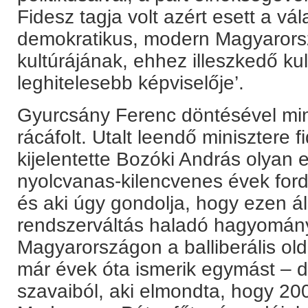
Fidesz tagja volt azért esett a vá
demokratikus, modern Magyarorsz
kultúrájának, ehhez illeszkedő kult
leghitelesebb képviselője’.
Gyurcsány Ferenc döntésével mi
rácáfolt. Utalt leendő minisztere f
kijelentette Bozóki András olyan 
nyolcvanas-kilencvenes évek ford
és aki úgy gondolja, hogy ezen á
rendszerváltás haladó hagyomány
Magyarországon a balliberális ol
már évek óta ismerik egymást – de
szavaiból, aki elmondta, hogy 2