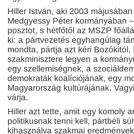
Hiller István, aki 2003 májusában
Medgyessy Péter kormányában – a 
posztot, s hétfőtől az MSZP főáll
ki: a pártvezetés egyhangúlag tám
mondta, pártja azt kéri Bozókitól
szakminisztere legyen a kormány
egy szellemiségnek, a szociálde
demokraták koalíciójának, egy m
Magyarország kultúrájának. Vagyi
várja.
Hiller azt tette, amit egy komoly
politikusnak tenni kell, pártbéli s
kihasználva szakmai eredményeket