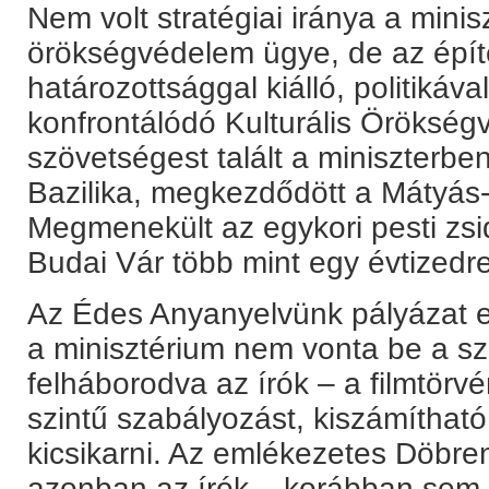
Nem volt stratégiai iránya a mini
örökségvédelem ügye, de az épít
határozottsággal kiálló, politikával 
konfrontálódó Kulturális Örökségv
szövetségest talált a miniszterben
Bazilika, megkezdődött a Mátyás-
Megmenekült az egykori pesti zs
Budai Vár több mint egy évtizedre
Az Édes Anyanyelvünk pályázat e
a minisztérium nem vonta be a s
felháborodva az írók – a filmtörvé
szintű szabályozást, kiszámítható
kicsikarni. Az emlékezetes Döbre
azonban az írók – korábban sem 