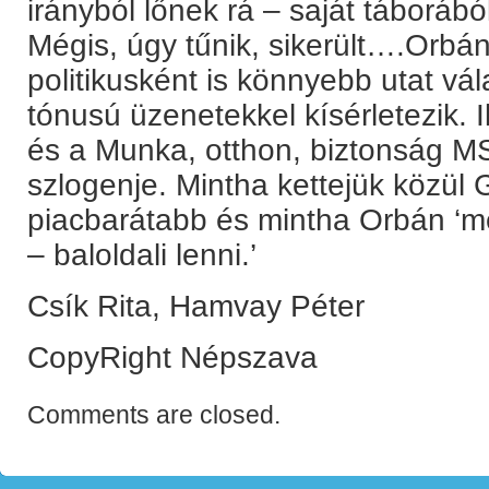
irányból lőnek rá – saját táborából
Mégis, úgy tűnik, sikerült….Orbán
politikusként is könnyebb utat vála
tónusú üzenetekkel kísérletezik. I
és a Munka, otthon, biztonság M
szlogenje. Mintha kettejük közül
piacbarátabb és mintha Orbán ‘m
– baloldali lenni.’
Csík Rita, Hamvay Péter
CopyRight Népszava
Comments are closed.