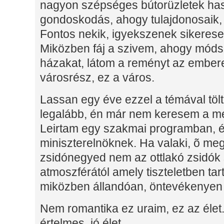
nagyon szépséges bútorüzletek has
gondoskodás, ahogy tulajdonosaik,
Fontos nekik, igyekszenek sikeresek
Miközben fáj a szivem, ahogy móds
házakat, látom a reményt az embere
városrész, ez a város.
Lassan egy éve ezzel a témával tö
legalább, én már nem keresem a me
Leirtam egy szakmai programban, é
miniszterelnöknek. Ha valaki, õ meg
zsidónegyed nem az ottlakó zsidók 
atmoszférától amely tiszteletben tart
miközben állandóan, öntevékenyen 
Nem romantika ez uraim, ez az élet
értelmes, jó élet.