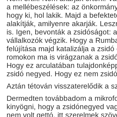
a mellébeszélések: az önkormán
hogy ki, hol lakik. Majd a befekte
alakítják, amilyenre akarják. Les
is. Igen, bevonták a zsidóságot: a
vállalkozók végzik. Hogy a Rumb
felújítása majd katalizálja a zsidó
romokon ma is virágzanak a zsid
Hogy ez arculatában tulajdonkép
zsidó negyed. Hogy ez nem zsidó
Aztán tétován visszaterelődik a 
Dermedten továbbadom a mikrofo
kinyögni, hogy a zsidónegyed va
nem volt gettó, itt szerelmek szö