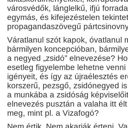
városvédők, lánglelkű, ifjú forra
egymás, és kifejezéstelen tekinte
propagandaszövegű pártcsinovnyi
Váratlanul szót kapok, óvatlanul
bármilyen koncepcióban, bármily
a negyed „zsidó” elnevezése? Hog
esetleg figyelembe lehetne venni a
igényeit, és így az újraélesztés
korszerű, pezsgő, zsidónegyed i
a munkába a zsidóság képviselői
elnevezés pusztán a valaha itt élt
meg, mint pl. a Vizafogó?
Nem értik. Nem akarják érteni. Va