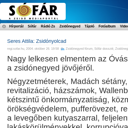
Hírportál
Sófár
Rádió Zs
Zsidónegyed
Tájoló
Fotóalbum
Vide
Seres Attila: Zsidónyolcad
regi.sofar.hu
, 2004. október 26. 19:58
Zsidónegyed fórum
,
Sófár dosszié
,
Zsidóneg
Nagy lelkesen elmentem az Óvás 
a zsidónegyed jövőjéről.
Négyzetméterek, Madách sétány,
revitalizáció, házszámok, Wallenbe
kétszintű önkormányzatiság, köz
örökségvédelem, pufferövezet, r
a levegőben kutyaszarral, feljelen
lakáskörülményekkel, korrupcióva