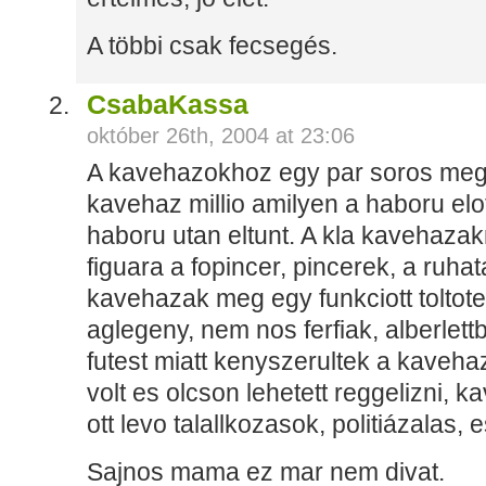
A többi csak fecsegés.
CsabaKassa
október 26th, 2004 at 23:06
A kavehazokhoz egy par soros megj
kavehaz millio amilyen a haboru elot
haboru utan eltunt. A kla kavehazak
figuara a fopincer, pincerek, a ruh
kavehazak meg egy funkciott toltotek
aglegeny, nem nos ferfiak, alberlettb
futest miatt kenyszerultek a kavehaz
volt es olcson lehetett reggelizni, 
ott levo talallkozasok, politiázalas,
Sajnos mama ez mar nem divat.