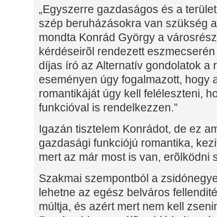
„Egyszerre gazdaságos és a terüle
szép beruházásokra van szükség a 
mondta Konrád György a városrés
kérdéseirõl rendezett eszmecserén
díjas író az Alternatív gondolatok a
eseményen úgy fogalmazott, hogy a
romantikáját úgy kell feléleszteni,
funkcióval is rendelkezzen.”
Igazán tisztelem Konrádot, de ez a
gazdasági funkciójú romantika, kezi
mert az már most is van, erõlködni
Szakmai szempontból a zsidónegyed
lehetne az egész belváros fellendit
múltja, és azért mert nem kell zseni