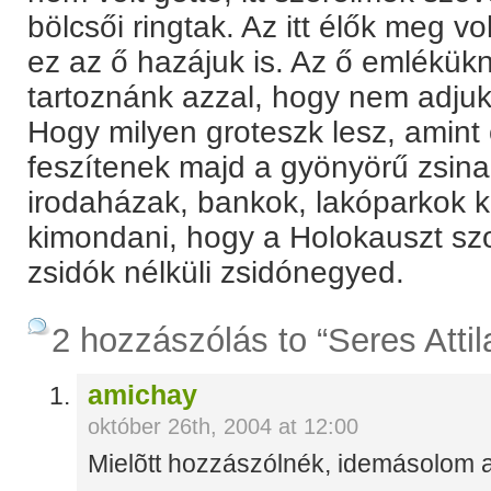
bölcsői ringtak. Az itt élők meg v
ez az ő hazájuk is. Az ő emlékük
tartoznánk azzal, hogy nem adjuk
Hogy milyen groteszk lesz, amint 
feszítenek majd a gyönyörű zsi
irodaházak, bankok, lakóparkok 
kimondani, hogy a Holokauszt szo
zsidók nélküli zsidónegyed.
2 hozzászólás to “Seres Attil
amichay
október 26th, 2004 at 12:00
Mielõtt hozzászólnék, idemásolom 