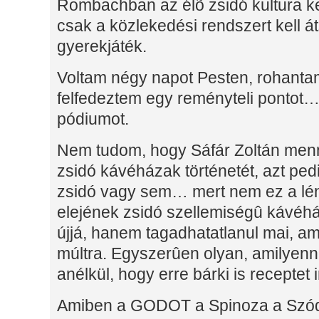
Rombachban az élõ zsidó kultura kel
csak a közlekedési rendszert kell át
gyerekjáték.
Voltam négy napot Pesten, rohanta
felfedeztem egy reményteli pontot
pódiumot.
Nem tudom, hogy Sáfár Zoltán menn
zsidó kávéházak történetét, azt pedi
zsidó vagy sem… mert nem ez a lé
elejének zsidó szellemiségû kávéh
újjá, hanem tagadhatatlanul mai, a
múltra. Egyszerûen olyan, amilyenne
anélkül, hogy erre bárki is receptet i
Amiben a GODOT a Spinoza a Szóda