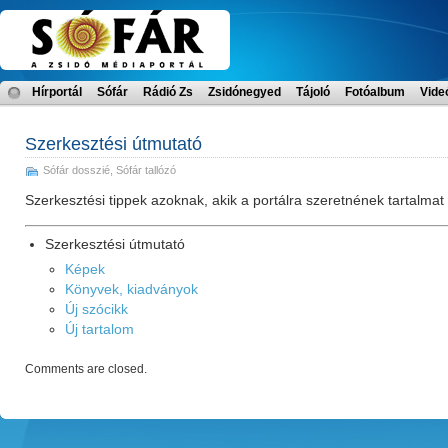
Hírportál
Sófár
Rádió Zs
Zsidónegyed
Tájoló
Fotóalbum
Vide
Szerkesztési útmutató
Sófár dosszié
,
Sófár tallózó
Szerkesztési tippek azoknak, akik a portálra szeretnének tartalmat
Szerkesztési útmutató
Képek
Könyvek, kiadványok
Új szócikk
Új tartalom
Comments are closed.