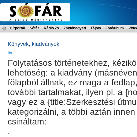
Hírportál
Sófár
Rádió Zs
Zsidónegyed
Tájoló
Fotóalbum
Vide
Könyvek, kiadványok
Folytatásos történetekhez, kézi
lehetöség: a kiadvány (másnéven
fölapból állnak, ez maga a fedlap,
további tartalmakat, ilyen pl. a {
vagy ez a {title:Szerkesztési útmu
kategorizálni, a többi aztán innen 
csináltam:
.