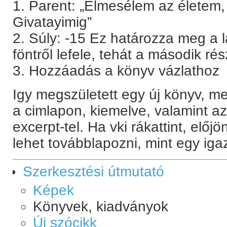
1. Parent: „Elmesélem az életem
Givatayimig”
2. Súly: -15 Ez határozza meg a l
föntről lefele, tehát a második ré
3. Hozzáadás a könyv vázlathoz
Igy megszületett egy új könyv, mel
a cimlapon, kiemelve, valamint a
excerpt-tel. Ha vki rákattint, előj
lehet továbblapozni, mint egy iga
Szerkesztési útmutató
Képek
Könyvek, kiadványok
Új szócikk