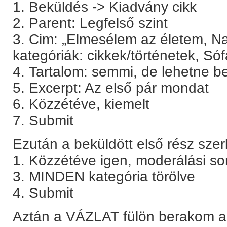
1. Beküldés -> Kiadvány cikk
2. Parent: Legfelső szint
3. Cim: „Elmesélem az életem, N
kategóriák: cikkek/történetek, Só
4. Tartalom: semmi, de lehetne b
5. Excerpt: Az első pár mondat
6. Közzétéve, kiemelt
7. Submit
Ezután a beküldött első rész sze
1. Közzétéve igen, moderálási s
3. MINDEN kategória törölve
4. Submit
Aztán a VÁZLAT fülön berakom a