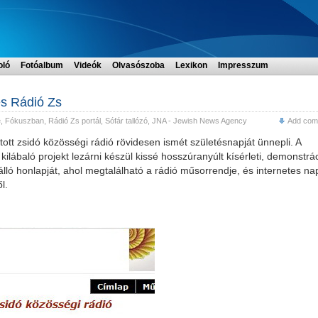
oló
Fotóalbum
Videók
Olvasószoba
Lexikon
Impresszum
es Rádió Zs
é
,
Fókuszban
,
Rádió Zs portál
,
Sófár tallózó
,
JNA - Jewish News Agency
Add com
ított zsidó közösségi rádió rövidesen ismét születésnapját ünnepli. A
ilábaló projekt lezárni készül kissé hosszúranyúlt kísérleti, demonstrá
álló honlapját, ahol megtalálható a rádió műsorrendje, és internetes na
l.