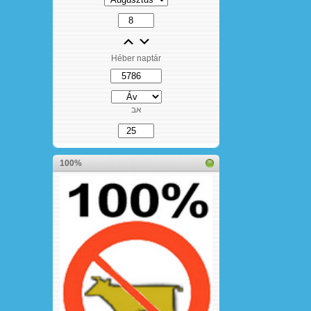
Héber naptár
אב
100%