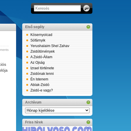
Első segély
Kósernyolcad
Sófárnyik
Yerushalaim Shel Zahav
ments
Zsidótörvények
A Zsidó-Állam
Az Ojság
ciós
Izrael története
plója
Zsidónak lenni
Én Istenem
Ablak-Zsidó
Zsidó-e vagy?
Archívum
Archívum
Friss hírek