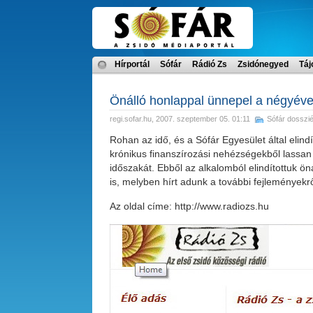
Hírportál
Sófár
Rádió Zs
Zsidónegyed
Táj
Önálló honlappal ünnepel a négyév
regi.sofar.hu
, 2007. szeptember 05. 01:11
Sófár dosszi
Rohan az idő, és a Sófár Egyesület által elind
krónikus finanszírozási nehézségekből lassan k
időszakát. Ebből az alkalomból elindítottuk ön
is, melyben hírt adunk a további fejleményekrő
Az oldal címe: http://www.radiozs.hu