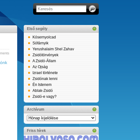
Első segély
Kósernyolcad
Sófárnyik
Yerushalaim Shel Zahav
ments
Zsidótörvények
A Zsidó-Állam
dónk
Az Ojság
Izrael története
Zsidónak lenni
Én Istenem
Ablak-Zsidó
Zsidó-e vagy?
Archívum
Archívum
Friss hírek