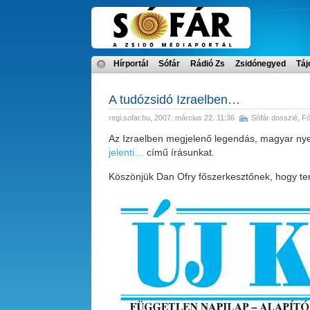
Hírportál
Sófár
Rádió Zs
Zsidónegyed
Táj
A tudózsidó Izraelben…
regi.sofar.hu
, 2007. március 22. 11:36
Sófár dosszié
,
F
Az Izraelben megjelenő legendás, magyar nye
jelenti…
című írásunkat.
Köszönjük Dan Ofry főszerkesztőnek, hogy terj