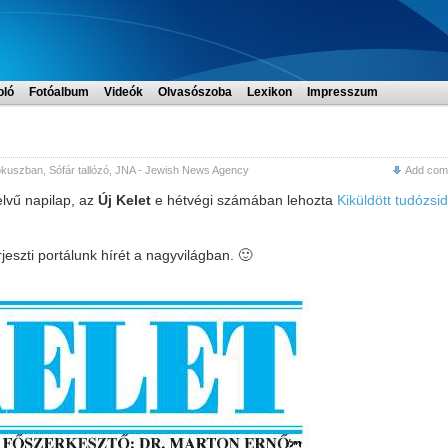
oló
Fotóalbum
Videók
Olvasószoba
Lexikon
Impresszum
ókuszban
,
Sófár tallózó
,
JNA - Jewish News Agency
Add com
lvű napilap, az
Új Kelet
e hétvégi számában lehozta
Kiküldött tudózsi
eszti portálunk hírét a nagyvilágban. 🙂