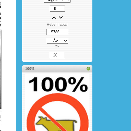
Héber naptár
אב
100%