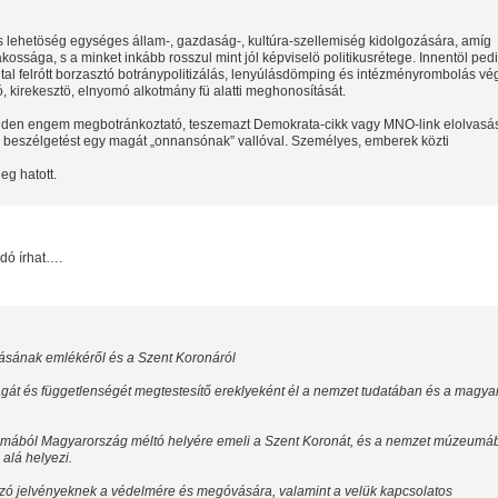
cs lehetöség egységes állam-, gazdaság-, kultúra-szellemiség kidolgozására, amíg
lakossága, s a minket inkább rosszul mint jól képviselö politikusrétege. Innentöl ped
al felrótt borzasztó botránypolitizálás, lenyúlásdömping és intézményrombolás vég
, kirekesztö, elnyomó alkotmány fü alatti meghonosítását.
inden engem megbotránkoztató, teszemazt Demokrata-cikk vagy MNO-link elolvasá
gy beszélgetést egy magát „onnansónak” vallóval. Személyes, emberek közti
eg hatott.
sidó írhat….
ításának emlékéről és a Szent Koronáról
gát és függetlenségét megtestesítő ereklyeként él a nemzet tudatában és a magya
kalmából Magyarország méltó helyére emeli a Szent Koronát, és a nemzet múzeumá
alá helyezi.
tozó jelvényeknek a védelmére és megóvására, valamint a velük kapcsolatos