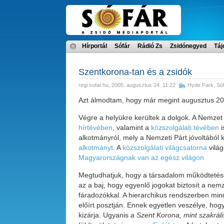
Hírportál
Sófár
Rádió Zs
Zsidónegyed
Táj
Szentkorona-tan és a zsidók
regi.sofar.hu
, 2005. augusztus 24. 11:22
Hyde Park
,
Só
Azt álmodtam, hogy már megint augusztus 20
Végre a helyükre kerültek a dolgok. A Nemze
hírtévében
, valamint a
közszolgálati tévében
i
alkotmányról, mely a Nemzeti Párt jóvoltából ki
alkotmányt
. A
közszolgálati világcsatorna
vilá
Magyarországnak van az egész világon
Megtudhatjuk, hogy a társadalom működtetésé
az a baj, hogy egyenlő jogokat biztosít a nem
fáradozókkal. A hierarchikus rendszerben mind
előírt posztján. Ennek egyetlen veszélye, hog
kizárja. Ugyanis
a Szent Korona, mint szakráli