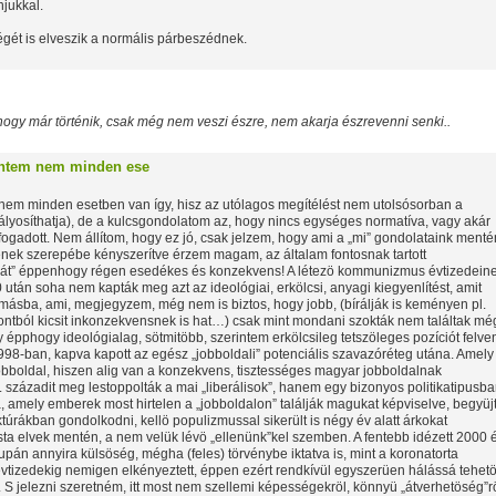
njukkal.
gét is elveszik a normális párbeszédnek.
 hogy már történik, csak még nem veszi észre, nem akarja észrevenni senki..
rintem nem minden ese
 nem minden esetben van így, hisz az utólagos megítélést nem utolsósorban a
lyosíthatja), de a kulcsgondolatom az, hogy nincs egységes normatíva, vagy akár
lfogadott. Nem állítom, hogy ez jó, csak jelzem, hogy ami a „mi” gondolataink menté
ének szerepébe kényszerítve érzem magam, az általam fontosnak tartott
aát” éppenhogy régen esedékes és konzekvens! A létezö kommunizmus évtizedein
90 után soha nem kapták meg azt az ideológiai, erkölcsi, anyagi kiegyenlítést, amit
másba, ami, megjegyzem, még nem is biztos, hogy jobb, (bírálják is keményen pl.
ntból kicsit inkonzekvensnek is hat…) csak mint mondani szokták nem találtak még
y épphogy ideológialag, sötmitöbb, szerintem erkölcsileg tetszöleges pozíciót felve
8-ban, kapva kapott az egész „jobboldali” potenciális szavazóréteg utána. Amely
obboldal, hiszen alig van a konzekvens, tisztességes magyar jobboldalnak
századit meg lestoppolták a mai „liberálisok”, hanem egy bizonyos politikatipusba
 amely emberek most hirtelen a „jobboldalon” találják magukat képviselve, begyüj
túrákban gondolkodni, kellö populizmussal sikerült is négy év alatt árkokat
lista elvek mentén, a nem velük lévö „ellenünk”kel szemben. A fentebb idézett 2000 
pán annyira külsöség, mégha (feles) törvénybe iktatva is, mint a koronatorta
vtizedekig nemigen elkényeztett, éppen ezért rendkívül egyszerüen hálássá tehetö
 jelezni szeretném, itt most nem szellemi képességekröl, könnyü „átverhetöség”r