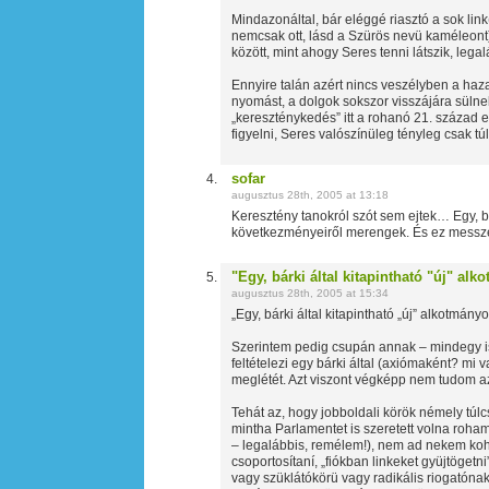
Mindazonáltal, bár eléggé riasztó a sok lin
nemcsak ott, lásd a Szürös nevü kaméleont)
között, mint ahogy Seres tenni látszik, legal
Ennyire talán azért nincs veszélyben a ha
nyomást, a dolgok sokszor visszájára sülnek 
„kereszténykedés” itt a rohanó 21. század 
figyelni, Seres valószínüleg tényleg csak 
sofar
augusztus 28th, 2005 at 13:18
Keresztény tanokról szót sem ejtek… Egy, bá
következményeiről merengek. És ez messze
"Egy, bárki által kitapintható "új" alk
augusztus 28th, 2005 at 15:34
„Egy, bárki által kitapintható „új” alkotmá
Szerintem pedig csupán annak – mindegy is, m
feltételezi egy bárki által (axiómaként? mi 
meglétét. Azt viszont végképp nem tudom az
Tehát az, hogy jobboldali körök némely túl
mintha Parlamentet is szeretett volna roha
– legalábbis, remélem!), nem ad nekem koh
csoportosítaní, „fiókban linkeket gyüjtöge
vagy szüklátókörü vagy radikális riogatón