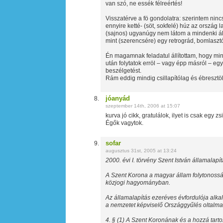
van szó, ne essék félreértés!
Visszatérve a fö gondolatra: szerintem nin
ennyire ketté- (söt, sokfelé) húz az ország 
(sajnos) ugyanúgy nem látom a mindenki ált
mint (szerencsére) egy retrográd, bomlasztó
Én magamnak feladatul állítottam, hogy m
után folytatok erröl – vagy épp másról – e
beszélgetést.
Rám eddig mindig csillapítólag és ébresztöl
jóanyád
szeptember 14th, 2006 at 15:07
kurva jó cikk, gratulálok, ilyet is csak egy z
Égők vagytok.
sofar
augusztus 31st, 2005 at 13:24
2000. évi I. törvény Szent István államalap
A Szent Korona a magyar állam folytonossá
közjogi hagyományban.
Az államalapítás ezeréves évfordulója al
a nemzetet képviselő Országgyűlés oltalma 
4. § (1) A Szent Koronának és a hozzá tar