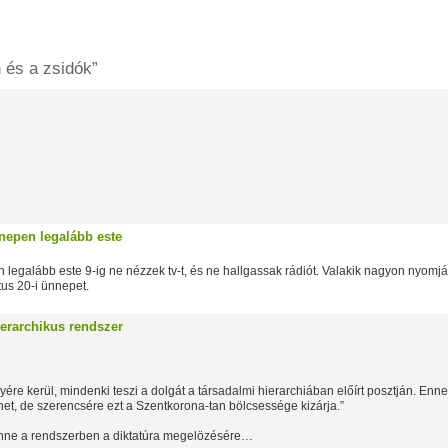
 és a zsidók”
nnepen legalább este
 legalább este 9-ig ne nézzek tv-t, és ne hallgassak rádiót. Valakik nagyon nyomj
tus 20-i ünnepet.
erarchikus rendszer
ére kerül, mindenki teszi a dolgát a társadalmi hierarchiában előírt posztján. Enn
het, de szerencsére ezt a Szentkorona-tan bölcsessége kizárja.”
lenne a rendszerben a diktatúra megelözésére…