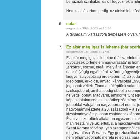
Lehúznak szintjükre, és ott legyöznek a ruti
Nem utolsósorban pedig: az utolsó lehetösé
sofar
augusztus 30th, 2005 at 15:36
A társadalmi katasztrófa természete olyan,
Ez akár még igaz is lehetne (bár sze
szeptember 1st, 2005 at 17:07
Ez akár még igaz is lehetne (bár szerintem
„gyöztesek történelemmagyarázata” is homá
„erkölcs”, eszme, ideál, mely általánosan e
riasztó (végig egyébként az ördög ügyvédj
kiegyensúlyozottság érdekében…), az „od
ideológiai, erkölcsi, anyagi kárvallotjai 19
jogosnak véltek. Finoman átléptünk valami 
szélsöjobbról, amihát pedig ebböl a szempo
helyette jobbat. Magyarul, amikor feltünt eg
képes hatalomcentrikus pártképzödmény 199
jobboldal valójában nagyobbrészt nem is j
hagyománykészlete a 20. századból – a 19. 
kizsákmányolástípusban csalódottak tábora,
És mivel szeretünk általában egyszerü struk
manifesztálni velük, értük, s, a macchiavel
Szent Korona törvény ilyen szempontból csu
megúsztatása. Gesztus. Egy gesztusokkal é
nem elhanyagolható méretü réteg számára. S