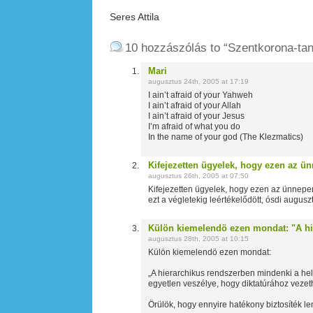
Seres Attila
10 hozzászólás to “Szentkorona-tan
Mari
augusztus 24th, 2005 at 17:19
I ain’t afraid of your Yahweh
I ain’t afraid of your Allah
I ain’t afraid of your Jesus
I’m afraid of what you do
In the name of your god (The Klezmatics)
Kifejezetten ügyelek, hogy ezen az ü
augusztus 26th, 2005 at 07:50
Kifejezetten ügyelek, hogy ezen az ünnepen
ezt a végletekig leértékelődött, ósdi augusz
Külön kiemelendö ezen mondat: "A hi
augusztus 28th, 2005 at 10:15
Külön kiemelendö ezen mondat:
„A hierarchikus rendszerben mindenki a hely
egyetlen veszélye, hogy diktatúrához vezet
Örülök, hogy ennyire hatékony biztosíték 