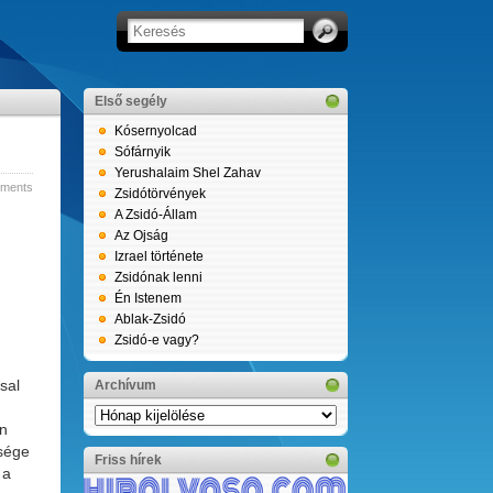
Első segély
Kósernyolcad
Sófárnyik
Yerushalaim Shel Zahav
ments
Zsidótörvények
A Zsidó-Állam
Az Ojság
Izrael története
Zsidónak lenni
Én Istenem
Ablak-Zsidó
Zsidó-e vagy?
sal
Archívum
Archívum
an
sége
Friss hírek
 a