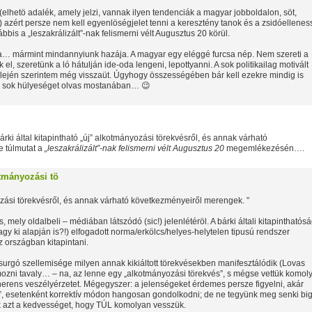
k(elhetö adalék, amely jelzi, vannak ilyen tendenciák a magyar jobboldalon, söt,
 azért persze nem kell egyenlöségjelet tenni a keresztény tanok és a zsidóellene
ábbis a „leszakrálizált”-nak felismerni vélt Augusztus 20 körül.
za… mármint mindannyiunk hazája. A magyar egy eléggé furcsa nép. Nem szereti a
el, szeretünk a ló hátulján ide-oda lengeni, lepottyanni. A sok politikailag motivált
elején szerintem még visszaüt. Úgyhogy összességében bár kell ezekre mindig is
túl sok hülyeséget olvas mostanában… 😉
rki által kitapintható „új” alkotmányozási törekvésről, és annak várható
 túlmutat a
„leszakrálizált”-nak felismerni vélt Augusztus 20
megemlékezésén….
otmányozási tö
nyozási törekvésről, és annak várható következményeiről merengek. ”
ely oldalbeli – médiában látszódó (sic!) jelenlétéröl. A bárki általi kitapinthatósá
vagy ki alapján is?!) elfogadott norma/erkölcs/helyes-helytelen tipusú rendszer
 országban kitapintani.
csurgó szellemisége milyen annak kikiáltott törekvésekben manifesztálódik (Lovas
mozni tavaly… – na, az lenne egy „alkotmányozási törekvés”, s mégse vettük komol
erens veszélyérzetet. Mégegyszer: a jelenségeket érdemes persze figyelni, akár
tni”, esetenként korrektív módon hangosan gondolkodni; de ne tegyünk meg senki big
ak azt a kedvességet, hogy TÚL komolyan vesszük.