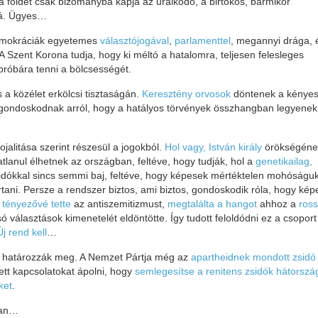
 a földet csak bizományba kapja az uralkodó, a birtokos, bármikor
rá. Ügyes…
 demokráciák egyetemes
választójogával
,
parlamenttel
, megannyi drága, 
 Szent Korona tudja, hogy ki méltó a hatalomra, teljesen felesleges
róbára tenni a bölcsességét.
 a közélet erkölcsi tisztaságán.
Keresztény orvosok
döntenek a kénye
ondoskodnak arról, hogy a hatályos törvények összhangban legyenek
jalitása szerint részesül a jogokból.
Hol vagy, István király
örökségéne
tlanul élhetnek az országban, feltéve, hogy tudják, hol a
genetikailag,
idókkal sincs semmi baj, feltéve, hogy képesek mértéktelen mohóságuk
tani. Persze a rendszer biztos, ami biztos, gondoskodik róla, hogy ké
i tényezővé tette
az antiszemitizmust,
megtalálta a hangot
ahhoz a
ross
só választások kimenetelét eldöntötte. Így tudott feloldódni ez a csoport
Új rend kell
…
ei határozzák meg. A Nemzet Pártja még az
apartheidnek mondott zsidó
ett kapcsolatokat ápolni, hogy
semlegesítse a renitens zsidók hátorszá
ket
.
ban…