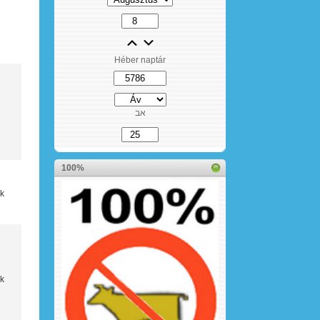
Héber naptár
אב
100%
ák
ek