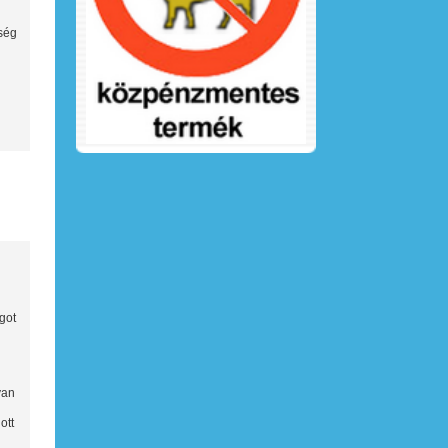
sség
got
yan
ott