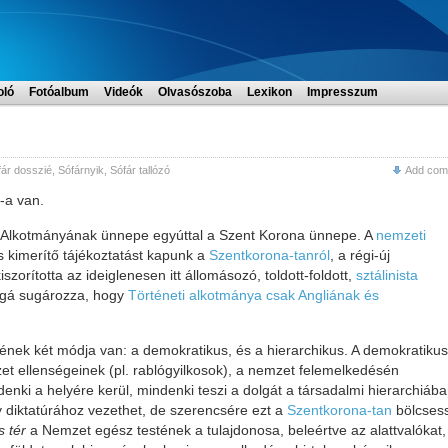
oló
Fotóalbum
Videók
Olvasószoba
Lexikon
Impresszum
fár dosszié
,
Sófárnyik
,
Sófár tallózó
Add com
-a van.
t Alkotmányának ünnepe egyúttal a Szent Korona ünnepe. A
nemzeti
s kimerítő tájékoztatást kapunk a
Szentkorona-tanról
, a régi-új
szorította az ideiglenesen itt állomásozó, toldott-foldott,
sztálinista
ggá sugározza, hogy
Történeti alkotmánya csak Angliának és
nek két módja van: a demokratikus, és a hierarchikus. A demokratikus
zet ellenségeinek (pl. rablógyilkosok), a nemzet felemelkedésén
enki a helyére kerül, mindenki teszi a dolgát a társadalmi hierarchiáb
y diktatúrához vezethet, de szerencsére ezt a
Szentkorona-tan
bölcses
s tér
a Nemzet egész testének a tulajdonosa, beleértve az alattvalókat,