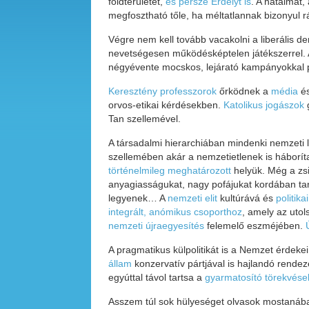
földterületet,
és persze Erdélyt is
. A hatalmat,
megfosztható tőle, ha méltatlannak bizonyul 
Végre nem kell tovább vacakolni a liberális
nevetségesen működésképtelen játékszerrel. A
négyévente mocskos, lejárató kampányokkal p
Keresztény professzorok
őrködnek a
média
és
orvos-etikai kérdésekben.
Katolikus jogászok
g
Tan szellemével.
A társadalmi hierarchiában mindenki nemzeti lo
szellemében akár a nemzetietlenek is háboríta
történelmileg meghatározott
helyük. Még a zs
anyagiasságukat, nagy pofájukat kordában tar
legyenek… A
nemzeti elit
kultúrává és
politika
integrált, anómikus csoporthoz
, amely az utol
nemzeti újraegyesítés
felemelő eszméjében.
A pragmatikus külpolitikát is a Nemzet érdek
állam
konzervatív pártjával is hajlandó rendez
egyúttal távol tartsa a
gyarmatosító törekvése
Asszem túl sok hülyeséget olvasok mostaná