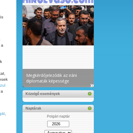
és
s
 a
k
at,
pesek
zul
 a
Közelgő események
Naptárak
gát
,
Polgári naptár