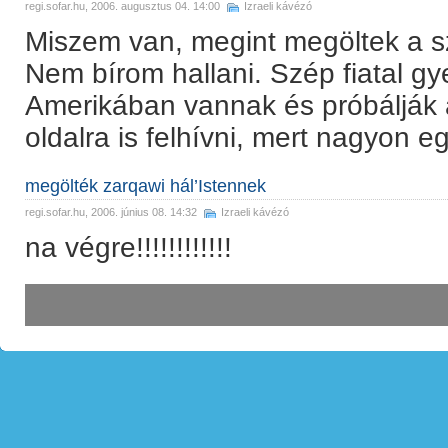
regi.sofar.hu
, 2006. augusztus 04. 14:00
Izraeli kávézó
Miszem van, megint megöltek a s
Nem bírom hallani. Szép fiatal gy
Amerikában vannak és próbálják 
oldalra is felhívni, mert nagyon e
megölték zarqawi hál’Istennek
regi.sofar.hu
, 2006. június 08. 14:32
Izraeli kávézó
na végre!!!!!!!!!!!!