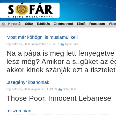
Hírportál
Sófár
Rádió Zs
Zsidónegyed
Tájoló
Fotóalbum
Vide
Most már köhögni is muslamul kell
regi.sofar.hu
, 2006. szeptember 17. 06:37
Hyde Park
Na a pápa is meg lett fenyegetve
lesz még? Amikor a s..güket az 
akkor kinek szánják ezt a tisztel
„szegény” libanoniak
regi.sofar.hu
, 2006. augusztus 11. 13:29
Sófár Klub
Those Poor, Innocent Lebanese
miszem van