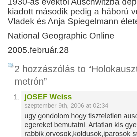
1930-as évektől Auschwitzba dep
kiadott második pedig a háború 
Vladek és Anja Spiegelmann életé
National Geographic Online
2005.február.28
2 hozzászólás to “Holokausz
metrón”
jOSEF Weiss
szeptember 9th, 2006 at 02:34
ugy gondolom hogy tiszteletlen ausch
egereket bemutatni. Artatlan kis gye
rabbik,orvosok,koldusok,iparosok st