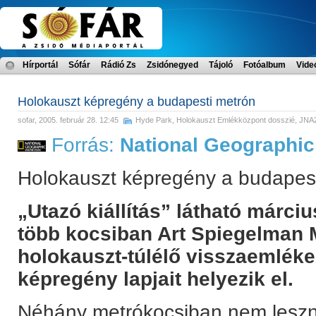
Hírportál
Sófár
Rádió Zs
Zsidónegyed
Tájoló
Fotóalbum
Vide
Holokauszt képregény a budapesti metrón
sofar
, 2005. február 28. 12:45
Hyde Park
,
Holokauszt Emlékközpont dosszié
,
JNA2
Forrás:
National Geographic
Holokauszt képregény a budapes
„Utazó kiállítás” látható márciu
több kocsiban Art Spiegelman 
holokauszt-túlélő visszaemléke
képregény lapjait helyezik el.
Néhány metrókocsiban nem leszn