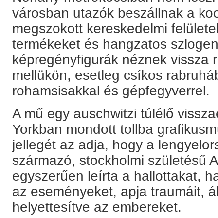
városban utazók beszállnak a koc
megszokott kereskedelmi felület
termékeket és hangzatos szlogen
képregényfigurák néznek vissza rá
mellükön, esetleg csíkos rabruh
rohamsisakkal és gépfegyverrel.
A mű egy auschwitzi túlélő viss
Yorkban mondott tollba grafikusm
jellegét az adja, hogy a lengyelor
származó, stockholmi születésű 
egyszerűen leírta a hallottakat, 
az eseményeket, apja traumáit, ál
helyettesítve az embereket.