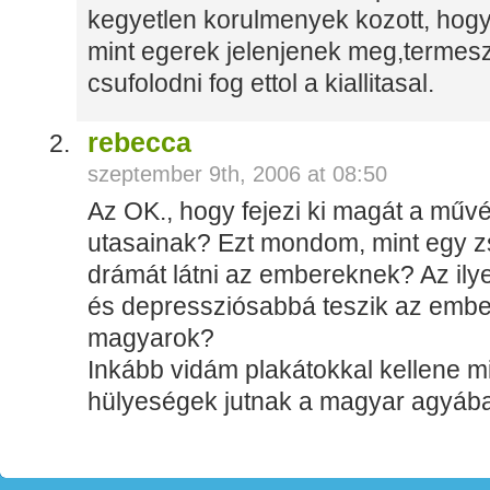
kegyetlen korulmenyek kozott, hog
mint egerek jelenjenek meg,termesz
csufolodni fog ettol a kiallitasal.
rebecca
szeptember 9th, 2006 at 08:50
Az OK., hogy fejezi ki magát a műv
utasainak? Ezt mondom, mint egy zsi
drámát látni az embereknek? Az ily
és depressziósabbá teszik az embe
magyarok?
Inkább vidám plakátokkal kellene mi
hülyeségek jutnak a magyar agyába