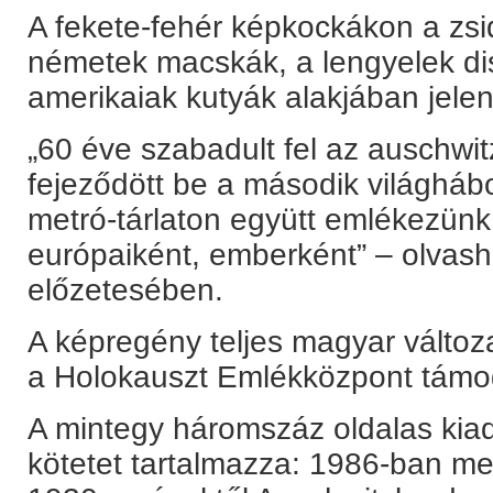
A fekete-fehér képkockákon a zsi
németek macskák, a lengyelek dis
amerikaiak kutyák alakjában jele
„60 éve szabadult fel az auschwit
fejeződött be a második világháb
metró-tárlaton együtt emlékezünk
európaiként, emberként” – olvasha
előzetesében.
A képregény teljes magyar változ
a Holokauszt Emlékközpont támo
A mintegy háromszáz oldalas kia
kötetet tartalmazza: 1986-ban me