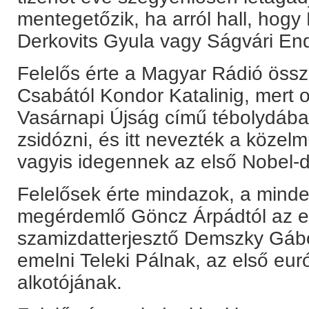
mentegetőzik, ha arról hall, hogy 
Derkovits Gyula vagy Ságvári En
Felelős érte a Magyar Rádió öss
Csabától Kondor Katalinig, mert ot
Vasárnapi Újság című tébolydában
zsidózni, és itt nevezték a közel
vagyis idegennek az első Nobel-dí
Felelősek érte mindazok, a minden
megérdemlő Göncz Árpádtól az eg
szamizdatterjesztő Demszky Gábor
emelni Teleki Pálnak, az első eur
alkotójának.