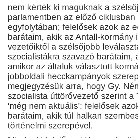
nem kérték ki maguknak a szélsőj
parlamentben az előző ciklusban 
egyfolytában; felelősek azok az 
barátaim, akik az Antall-kormány 
vezetőiktől a szélsőjobb leválaszt
szocialistákra szavazó barátaim, 
amikor az általuk választott korm
jobboldali hecckampányok szerep
megjegyzésük arra, hogy Gy. Ném
szocialista úttörővezető szerint a 
‘még nem aktuális’; felelősek a
barátaim, akik túl halkan szembes
történelmi szerepével.