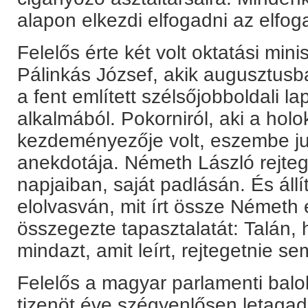
alapon elkezdi elfogadni az elfog
Felelős érte két volt oktatási mini
Pálinkás József, akik augusztusb
a fent említett szélsőjobboldali l
alkalmából. Pokorniról, aki a ho
kezdeményezője volt, eszembe jut
anekdotája. Németh László rejteg
napjaiban, saját padlásán. És áll
elolvasván, mit írt össze Németh é
összegezte tapasztalatát: Talán, h
mindazt, amit leírt, rejtegetnie sem
Felelős a magyar parlamenti balo
tizenöt éve szégyenlősen letagadja