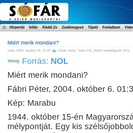
Hírportál
Sófár
Rádió Zs
Zsidónegyed
Tájoló
Fotóalbum
Vide
Miért merik mondani?
sofar
, 2004. október 05. 22:00
Orbán Viktor
,
Teleki Pál
,
JNA24 médiafigyelő
,
NOL
Forrás:
NOL
Miért merik mondani?
Fábri Péter, 2004. október 6. 01:
Kép: Marabu
1944. október 15-én Magyarorszá
mélypontját. Egy kis szélsőjobbolda