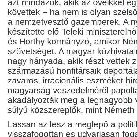
azt mindazok, akik az övéikkel eg
követtek – ha nem is olyan szél
a nemzetvesztő gazemberek. A ny
készítette elő Teleki miniszterel
és Horthy kormányzó, amikor Ném
szövetséget. A magyar közhivata
nagy hányada, akik részt vettek z
származású honfitársaik deportá
zavaros, irracionális eszméket hird
magyarság veszedelméről papolt
akadályozták meg a legnagyobb 
súlyú közszereplők, mint Németh
Lassan az lesz a meglepő a politi
visszafogottan és udvariasan fog