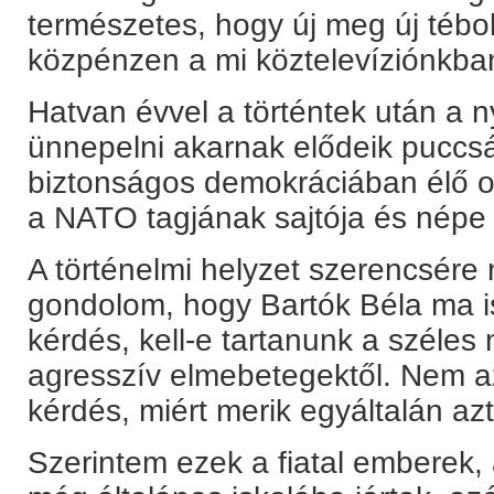
természetes, hogy új meg új tébo
közpénzen a mi köztelevíziónkba
Hatvan évvel a történtek után a n
ünnepelni akarnak elődeik puccsá
biztonságos demokráciában élő o
a NATO tagjának sajtója és népe 
A történelmi helyzet szerencsére
gondolom, hogy Bartók Béla ma i
kérdés, kell-e tartanunk a széles
agresszív elmebetegektől. Nem a
kérdés, miért merik egyáltalán a
Szerintem ezek a fiatal emberek, 