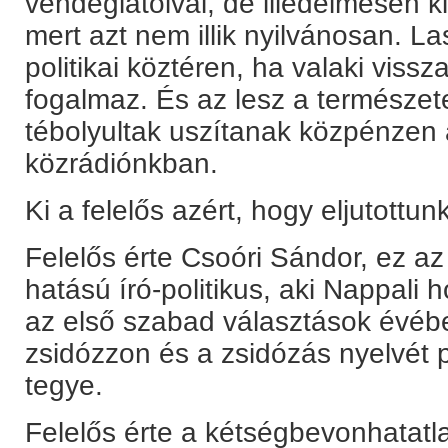
vendéglátóival, de illedelmesen k
mert azt nem illik nyilvánosan. L
politikai köztéren, ha valaki viss
fogalmaz. És az lesz a természet
tébolyultak uszítanak közpénzen 
közrádiónkban.
Ki a felelős azért, hogy eljutottun
Felelős érte Csoóri Sándor, ez az
hatású író-politikus, aki Nappali
az első szabad választások évéb
zsidózzon és a zsidózás nyelvét po
tegye.
Felelős érte a kétségbevonhatatla