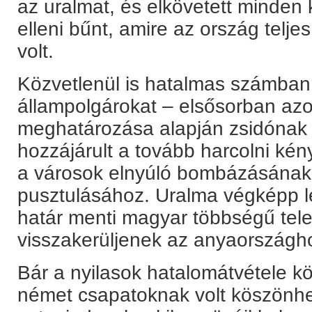
az uralmat, és elkövetett minden
elleni bűnt, amire az ország telj
volt.
Közvetlenül is hatalmas számban 
állampolgárokat – elsősorban azok
meghatározása alapján zsidónak n
hozzájárult a tovább harcolni ké
a városok elnyúló bombázásának 
pusztulásához. Uralma végképp le
határ menti magyar többségű tele
visszakerüljenek az anyaországh
Bár a nyilasok hatalomátvétele k
német csapatoknak volt köszönhet