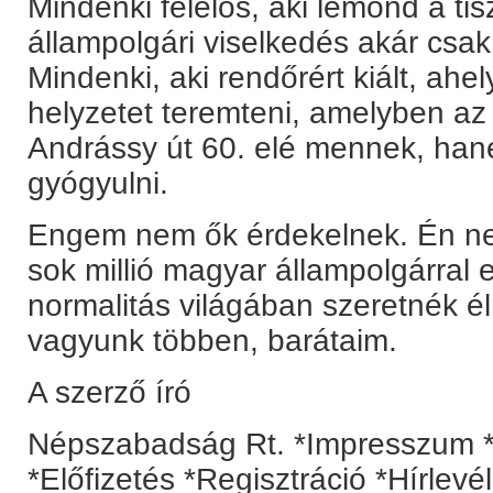
Mindenki felelős, aki lemond a ti
állampolgári viselkedés akár csak 
Mindenki, aki rendőrért kiált, ahe
helyzetet teremteni, amelyben a
Andrássy út 60. elé mennek, hane
gyógyulni.
Engem nem ők érdekelnek. Én nem
sok millió magyar állampolgárra
normalitás világában szeretnék él
vagyunk többen, barátaim.
A szerző író
Népszabadság Rt. *Impresszum *
*Előfizetés *Regisztráció *Hírlev