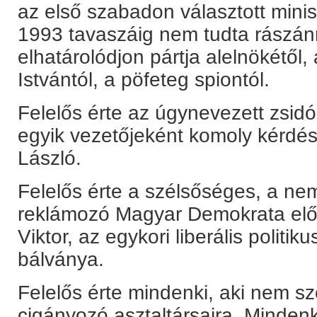
az első szabadon választott mini
1993 tavaszáig nem tudta rászán
elhatárolódjon pártja alelnökétől
Istvántól, a pöfeteg spiontól.
Felelős érte az úgynevezett zsid
egyik vezetőjeként komoly kérdés
László.
Felelős érte a szélsőséges, a ne
reklámozó Magyar Demokrata előf
Viktor, az egykori liberális politi
bálványa.
Felelős érte mindenki, aki nem sz
cigányozó asztaltársaira. Mindenk