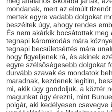
még általános iskolába jártak, az
mondanak, mert az elmúlt tizenö
mertek egyre vadabb dolgokat mo
beszéltek úgy, ahogy rendes emb
És nem akárkik bocsátottak meg 
tegnapi káromkodás mára köznyelvi
tegnapi becsületsértés mára unalm
hogy figyeljenek rá, és akinek ez
egyre szélsőségesebb dolgokat f
durvább szavak és mondatok beha
maradnak, kezdenek legitim, besz
mi, akik úgy gondoljuk, a köztér 
magunkat úgy érezni, mint Bunuel 
polgár, aki kedélyesen csevegve ü