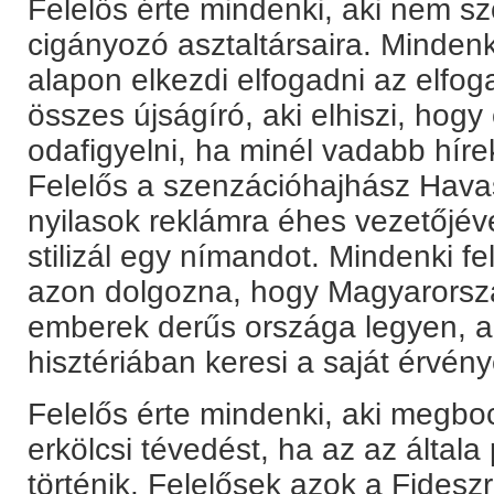
Felelős érte mindenki, aki nem sz
cigányozó asztaltársaira. Mindenk
alapon elkezdi elfogadni az elfog
összes újságíró, aki elhiszi, hog
odafigyelni, ha minél vadabb hír
Felelős a szenzációhajhász Havas
nyilasok reklámra éhes vezetőjév
stilizál egy nímandot. Mindenki fe
azon dolgozna, hogy Magyarorszá
emberek derűs országa legyen, a
hisztériában keresi a saját érvén
Felelős érte mindenki, aki megboc
erkölcsi tévedést, ha az az általa p
történik. Felelősek azok a Fidesz