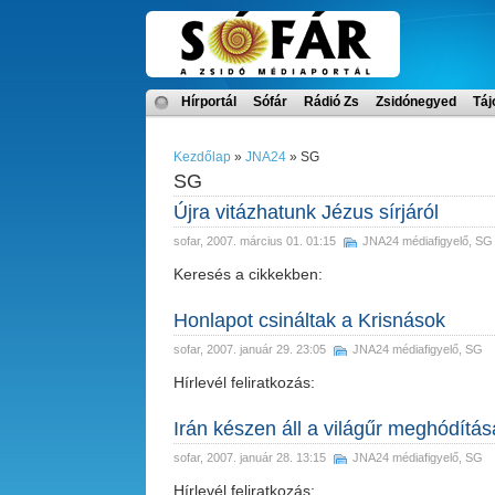
Hírportál
Sófár
Rádió Zs
Zsidónegyed
Táj
Kezdőlap
»
JNA24
» SG
SG
Újra vitázhatunk Jézus sírjáról
sofar
, 2007. március 01. 01:15
JNA24 médiafigyelő
,
SG
Keresés a cikkekben:
Honlapot csináltak a Krisnások
sofar
, 2007. január 29. 23:05
JNA24 médiafigyelő
,
SG
Hírlevél feliratkozás:
Irán készen áll a világűr meghódítás
sofar
, 2007. január 28. 13:15
JNA24 médiafigyelő
,
SG
Hírlevél feliratkozás: