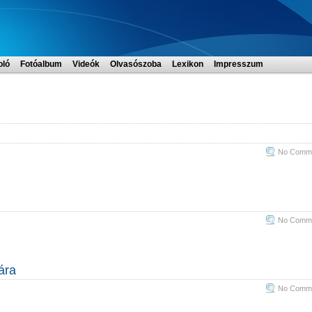
oló
Fotóalbum
Videók
Olvasószoba
Lexikon
Impresszum
No Comme
No Comme
ára
No Comme