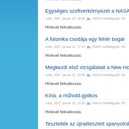
Egységes szoftverkörnyezet a NASA 
sofar
, 2007. január 23. 08:05
JNA24 médiafigyelő
,
SG
Hírlevél feliratkozás:
A fotonika csodája egy fehér bogár
sofar
, 2007. január 22. 17:15
JNA24 médiafigyelő
,
SG
Hírlevél feliratkozás:
Megkezdi első vizsgálatait a New H
sofar
, 2007. január 21. 13:05
JNA24 médiafigyelő
,
SG
Hírlevél feliratkozás:
Kína, a műhold-gyilkos
sofar
, 2007. január 20. 14:05
JNA24 médiafigyelő
,
SG
Hírlevél feliratkozás:
Tesztelték az újraélesztett spanyoln