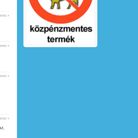
nts »
nts »
nts »
nts »
az,