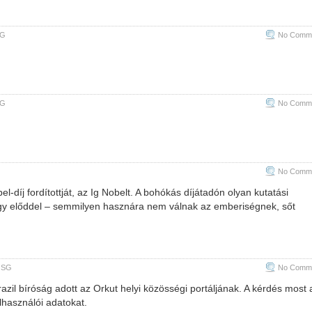
G
No Comme
G
No Comme
No Comme
l-díj fordítottját, az Ig Nobelt. A bohókás díjátadón olyan kutatási
agy előddel – semmilyen hasznára nem válnak az emberiségnek, sőt
,
SG
No Comme
azil bíróság adott az Orkut helyi közösségi portáljának. A kérdés most 
lhasználói adatokat.