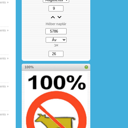
nts »
Héber naptár
nts »
אב
nts »
100%
nts »
nts »