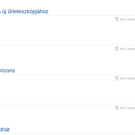
új űrteleszkópjához
No Comme
No Comme
orizons
No Comme
No Comme
áthát