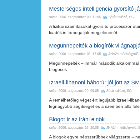
Mesterséges intelligencia gyorsító j
sofar
, 2006. szeptember 09. 12:05
Sófár tallózó
,
SG
A fizikai számításokat gyorsító processzor ut
kiadók is támogatják megjelenését.
Megünnepelték a blogírók világnapjá
sofar
, 2006. szeptember 01. 17:05
JNA24 médiafigyelő
Megünnepelték – immár második alkalommal – 
blogosok.
Izraeli-libanoni háború: jól jött az S
sofar
, 2006. augusztus 20. 09:05
Sófár tallózó
,
SG
A remélhetőleg véget ért legújabb izraeli-liba
legnagyobb segítséget és a szemben álló felek
Blogot ír az iráni elnök
sofar
, 2006. augusztus 16. 20:05
JNA24 médiafigyelő
,
A blogok egyre népszerűbbek világszerte – n