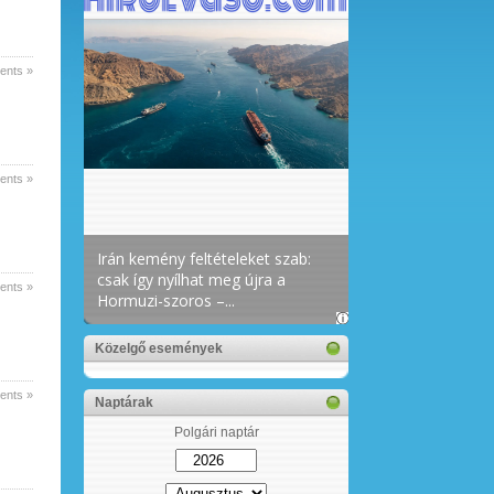
nts »
nts »
nts »
Közelgő események
nts »
Naptárak
Polgári naptár