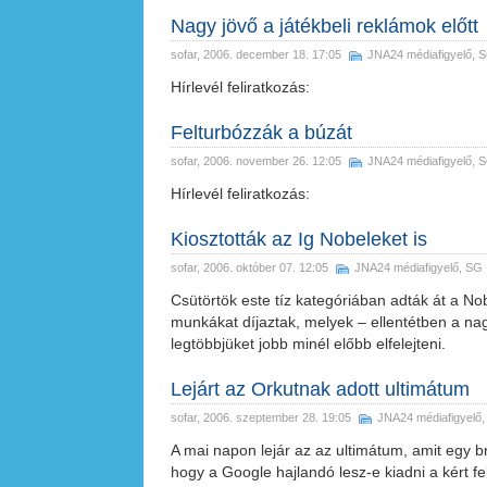
Nagy jövő a játékbeli reklámok előtt
sofar
, 2006. december 18. 17:05
JNA24 médiafigyelő
,
S
Hírlevél feliratkozás:
Felturbózzák a búzát
sofar
, 2006. november 26. 12:05
JNA24 médiafigyelő
,
S
Hírlevél feliratkozás:
Kiosztották az Ig Nobeleket is
sofar
, 2006. október 07. 12:05
JNA24 médiafigyelő
,
SG
Csütörtök este tíz kategóriában adták át a Nobe
munkákat díjaztak, melyek – ellentétben a n
legtöbbjüket jobb minél előbb elfelejteni.
Lejárt az Orkutnak adott ultimátum
sofar
, 2006. szeptember 28. 19:05
JNA24 médiafigyelő
A mai napon lejár az az ultimátum, amit egy br
hogy a Google hajlandó lesz-e kiadni a kért fe