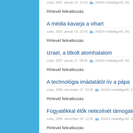
sofar
, 2007. január 19. 13:15
JNA24 médiafigyelő
,
SG
Hírlevél feliratkozás:
A média kavarja a vihart
sofar
, 2007. január 18. 20:05
JNA24 médiafigyelő
,
SG
Hírlevél feliratkozás:
Izrael, a titkolt atomhatalom
sofar
, 2007. január 17. 09:05
JNA24 médiafigyelő
,
SG
Hírlevél feliratkozás:
A technológia imádatától óv a pápa
sofar
, 2006. december 27. 02:05
JNA24 médiafigyelő
,
S
Hírlevél feliratkozás:
Fogyatékkal élők netezését támogató
sofar
, 2006. december 26. 12:05
JNA24 médiafigyelő
,
S
Hírlevél feliratkozás: