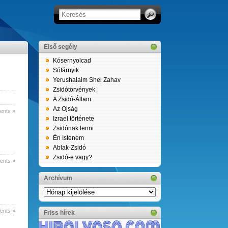
Első segély
Kósernyolcad
Sófárnyik
Yerushalaim Shel Zahav
Zsidótörvények
A Zsidó-Állam
Az Ojság
nts »
Izrael története
Zsidónak lenni
Én Istenem
Ablak-Zsidó
Zsidó-e vagy?
nts »
Archívum
Archívum
nts »
Friss hírek