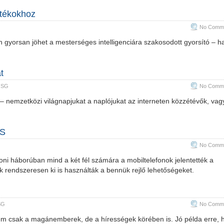
átékokhoz
No Comme
án gyorsan jöhet a mesterséges intelligenciára szakosodott gyorsító – h
t
,
SG
No Comme
nemzetközi világnapjukat a naplójukat az interneten közzétévők, vagy
MS
No Comme
noni háborúban mind a két fél számára a mobiltelefonok jelentették a
 rendszeresen ki is használták a bennük rejlő lehetőségeket.
SG
No Comme
em csak a magánemberek, de a hírességek körében is. Jó példa erre, 