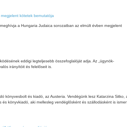
 megjelent kötetek bemutatója
el meghívja a Hungaria Judaica sorozatban az elmúlt évben megjelent
ködésének eddigi legteljesebb összefoglalóját adja. Az „ügynök-
s irányítóit és felelőseit is.
ó könyvesbolt és kiadó, az Austeria. Vendégünk lesz Katarzina Sitko, 
os és könyvkiadó, aki mellesleg vendéglősként és szállodásként is ismer