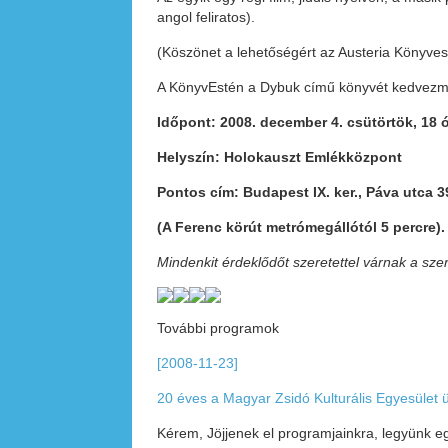
angol feliratos).
(Köszönet a lehetőségért az Austeria Könyve
A KönyvEstén a Dybuk című könyvét kedvezmé
Időpont: 2008. december 4. csütörtök, 18 
Helyszín: Holokauszt Emlékközpont
Pontos cím: Budapest IX. ker., Páva utca 3
(A Ferenc körút metrómegállótól 5 percre).
Mindenkit érdeklődőt szeretettel várnak a sze
További programok
[2008-11-23]
20 éves a Magyar Zsidó Kulturális Egyesület
Kérem, Jöjjenek el programjainkra, legyünk 