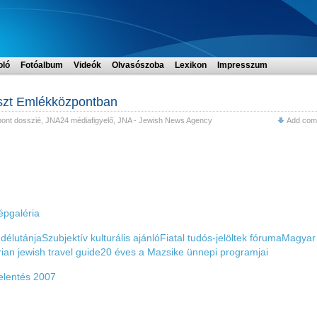
oló
Fotóalbum
Videók
Olvasószoba
Lexikon
Impresszum
szt Emlékközpontban
ont dosszié
,
JNA24 médiafigyelő
,
JNA - Jewish News Agency
Add com
épgaléria
délutánja
Szubjektív kulturális ajánló
Fiatal tudós-jelöltek fóruma
Magyar
ian jewish travel guide
20 éves a Mazsike ünnepi programjai
elentés 2007