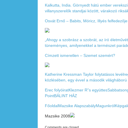
Kalkutta, India. Görnyedt hátú ember verekszi
villanyszerelők standjai között, várakozó riksá
Osvát Ernő – Babits, Móricz, Illyés felfedezője
„Ahogy a szobrász a szobrát, az író életműv
tüneményes, amilyenekkel a természet parádé
Címzett ismeretlen – Szemet szemért?
Katherine Kressman Taylor folytatásos levélr
közlésében, egy évvel a második világháború k
Erec folyóirat
Klezmer R”s együttes
Sabbatson
Point
BÁLINT HÁZ
Főoldal
Mazsike Alapszabály
Magunkról
Képgal
Mazsike 2008
Comments are closed.