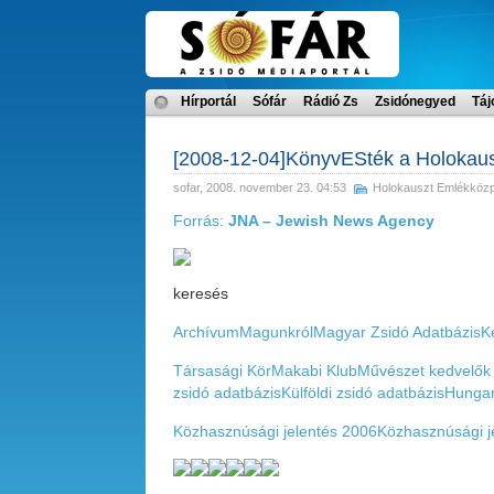
Hírportál
Sófár
Rádió Zs
Zsidónegyed
Táj
[2008-12-04]KönyvESték a Holokau
sofar
, 2008. november 23. 04:53
Holokauszt Emlékközp
Forrás:
JNA – Jewish News Agency
keresés
Archívum
Magunkról
Magyar Zsidó Adatbázis
K
Társasági Kör
Makabi Klub
Művészet kedvelők 
zsidó adatbázis
Külföldi zsidó adatbázis
Hungar
Közhasznúsági jelentés 2006
Közhasznúsági j