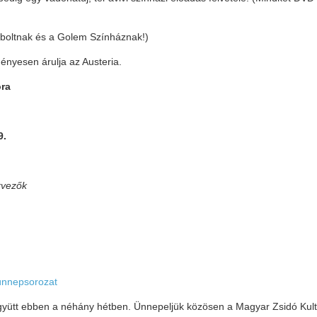
sboltnak és a Golem Színháznak!)
nyesen árulja az Austeria.
óra
9.
rvezők
 ünnepsorozat
együtt ebben a néhány hétben. Ünnepeljük közösen a Magyar Zsidó Kult