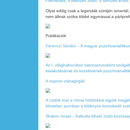
Filmvetítés: A fideszes zsidó, a nemzeti érzés
Olyat eddig csak a legendák szintjén ismertél
nem állnak szóba többé egymással a pártprefe
Publikációk
Ferenczi Sándor – A magyar pszichoanalítiku
Az I. világháborúban katonaorvosként szolgált 
kialakulásának és kezelésének pszichoanaliti
A soproni zsinagógák
A zsidók már a római hódítókkal együtt megjel
követően azonban a többnyire kereskedő zsidó
Shalom Israel – Kalkutta kihaló zsidó közöss