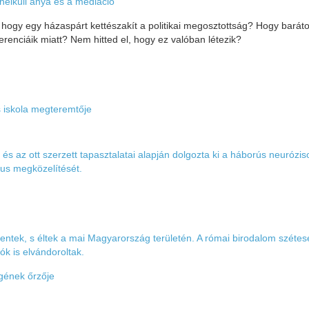
 nélküli anya és a mediáció
, hogy egy házaspárt kettészakít a politikai megosztottság? Hogy barát
renciáik miatt? Nem hitted el, hogy ez valóban létezik?
s iskola megteremtője
és az ott szerzett tapasztalatai alapján dolgozta ki a háborús neurózis
kus megközelítését.
entek, s éltek a mai Magyarország területén. A római birodalom szétes
k is elvándoroltak.
égének őrzője