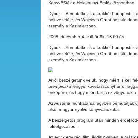
KönyvESték a Holokauszt Emlékközpontban
Dybuk – Bemutatkozik a krakkói-budapesti zsid
bolt vezetője, és Wojciech Ornat bolttulajdon
személy a Kazimierzben.
2008. december 4. csütörtök, 18:00 óra
Dybuk – Bemutatkozik a krakkói-budapesti zsid
bolt vezetője, és Wojciech Ornat bolttulajdon
személy a Kazimierzben.
Arról beszélgetünk velük, hogy miért is kell f
Stempinska
lengyel követasszonyt arról faggat
önképére; és hogy miért tartja szívügyének a k
Az Austeria munkatársai egyben bemutatják ú
első, magyar nyelvű könyvváltozatát.
A beszélgetős program után minden érdeklődő
feldolgozásból.
Az egyik egy régi film, jiddis nyelven; a másik