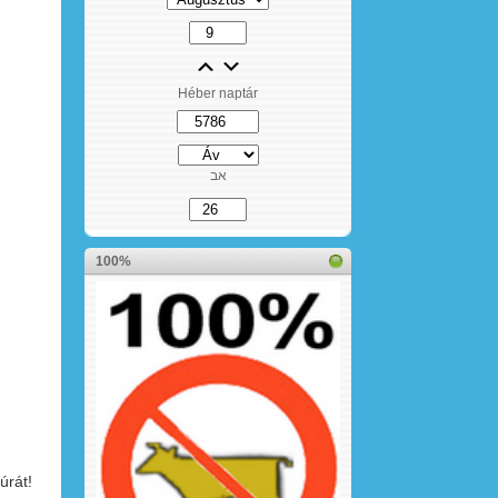
Héber naptár
אב
100%
úrát!