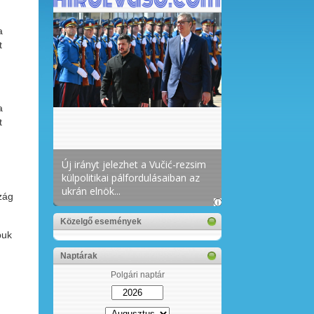
a
t
a
t
zág
Közelgő események
buk
Naptárak
Polgári naptár