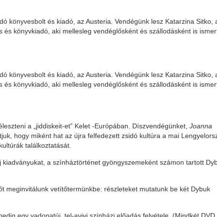
ó könyvesbolt és kiadó, az Austeria. Vendégünk lesz Katarzina Sitko, 
os és könyvkiadó, aki mellesleg vendéglősként és szállodásként is ismer
ó könyvesbolt és kiadó, az Austeria. Vendégünk lesz Katarzina Sitko, 
os és könyvkiadó, aki mellesleg vendéglősként és szállodásként is ismer
eléleszteni a „jiddiskeit-et” Kelet -Európában. Díszvendégünket,
Joanna
juk, hogy miként hat az újra felfedezett zsidó kultúra a mai Lengyelors
ultúrák találkoztatását.
j kiadványukat, a színháztörténet gyöngyszemeként számon tartott Dy
t meginvitálunk vetítőtermünkbe: részleteket mutatunk be két Dybuk
 pedig egy vadonatúj, tel-avivi színházi előadás felvétele. (Mindkét DVD