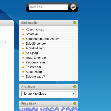
Első segély
Kósernyolcad
Sófárnyik
Yerushalaim Shel Zahav
ments
Zsidótörvények
A Zsidó-Állam
Az Ojság
Izrael története
Zsidónak lenni
Én Istenem
Ablak-Zsidó
Zsidó-e vagy?
Archívum
Archívum
Friss hírek