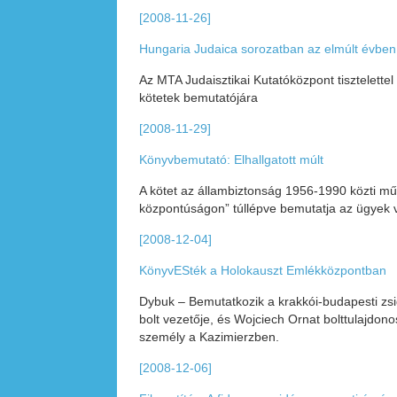
[2008-11-26]
Hungaria Judaica sorozatban az elmúlt évben
Az MTA Judaisztikai Kutatóközpont tisztelett
kötetek bemutatójára
[2008-11-29]
Könyvbemutató: Elhallgatott múlt
A kötet az állambiztonság 1956-1990 közti mű
központúságon” túllépve bemutatja az ügyek való
[2008-12-04]
KönyvESték a Holokauszt Emlékközpontban
Dybuk – Bemutatkozik a krakkói-budapesti zsid
bolt vezetője, és Wojciech Ornat bolttulajdon
személy a Kazimierzben.
[2008-12-06]