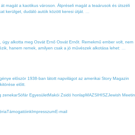
 át magát a kaotikus városon. Átpréseli magát a teaárusok és útszéli
kat kerülget, dudáló autók között keresi útját. …
ét, úgy alkotta meg Osvát Ernő Osvát Ernőt. Remekmű ember volt, nem
zik, hanem remek, amilyen csak a jó művészek alkotása lehet: …
egénye először 1938-ban látott napvilágot az amerikai Story Magazin
itörése előtt.
g zenekar
Sófár Egyesület
Makói Zsidó honlap
MAZSIHISZ
Jewish Meeti
éria
Támogatóink
Impresszum
E-mail