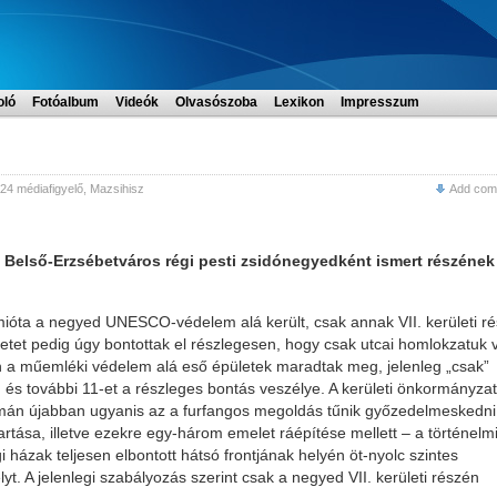
oló
Fotóalbum
Videók
Olvasószoba
Lexikon
Impresszum
24 médiafigyelő
,
Mazsihisz
Add com
 Belső-Erzsébetváros régi pesti zsidónegyedként ismert részének
amióta a negyed UNESCO-védelem alá került, csak annak VII. kerületi r
ületet pedig úgy bontottak el részlegesen, hogy csak utcai homlokzatuk 
n a műemléki védelem alá eső épületek maradtak meg, jelenleg „csak”
, és további 11-et a részleges bontás veszélye. A kerületi önkormányza
án újabban ugyanis az a furfangos megoldás tűnik győzedelmeskedni
tása, illetve ezekre egy-három emelet ráépítése mellett – a történelm
i házak teljesen elbontott hátsó frontjának helyén öt-nyolc szintes
. A jelenlegi szabályozás szerint csak a negyed VII. kerületi részén