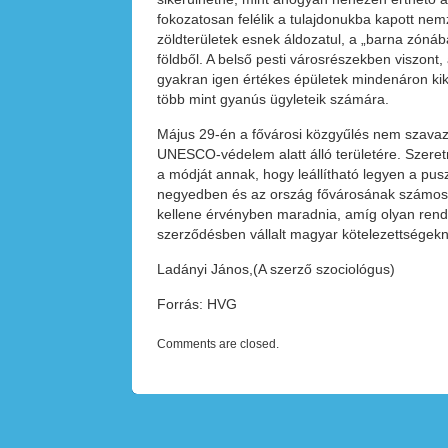
fokozatosan felélik a tulajdonukba kapott nem
zöldterületek esnek áldozatul, a „barna zónába
földből. A belső pesti városrészekben viszont
gyakran igen értékes épületek mindenáron kiké
több mint gyanús ügyleteik számára.
Május 29-én a fővárosi közgyűlés nem szavazta
UNESCO-védelem alatt álló területére. Szeretn
a módját annak, hogy leállítható legyen a pu
negyedben és az ország fővárosának számos más
kellene érvényben maradnia, amíg olyan rend
szerződésben vállalt magyar kötelezettségek
Ladányi János,(A szerző szociológus)
Forrás: HVG
Comments are closed.