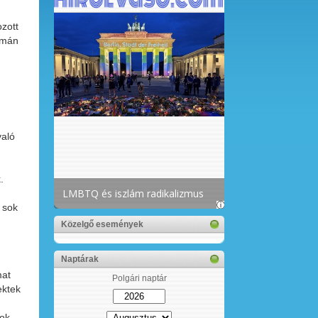
ozott
yomán
való
.
 sok
Közelgő események
Naptárak
mat
Polgári naptár
ektek
tok