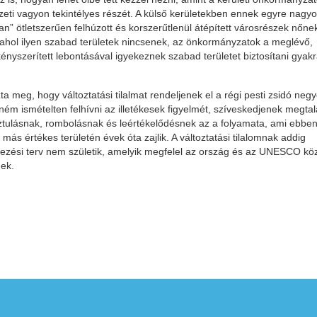
zeti vagyon tekintélyes részét. A külső kerületekben ennek egyre nagy
n” ötletszerűen felhúzott és korszerűtlenül átépített városrészek nőnek
, ahol ilyen szabad területek nincsenek, az önkormányzatok a meglévő,
nyszerített lebontásával igyekeznek szabad területet biztosítani gyak
 meg, hogy változtatási tilalmat rendeljenek el a régi pesti zsidó neg
ém ismételten felhívni az illetékesek figyelmét, szíveskedjenek megtal
sztulásnak, rombolásnak és leértékelődésnek az a folyamata, ami ebben
 értékes területén évek óta zajlik. A változtatási tilalomnak addig
ezési terv nem születik, amelyik megfelel az ország és az UNESCO köz
nek.