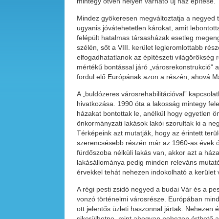
mintegy ötven helyen várható új ház építése.
Mindez gyökeresen megváltoztatja a negyed tör
ugyanis jóvátehetetlen károkat, amit lebontott
felépült hatalmas társasházak esetleg megen
szélén, sőt a VIII. kerület legleromlottabb ré
elfogadhatatlanok az építészeti világörökség
mértékű bontással járó „városrekonstrukció”
fordul elő Európának azon a részén, ahová M
A „buldózeres városrehabilitációval” kapcsola
hivatkozása. 1990 óta a lakosság mintegy fele
házakat bontottak le, anélkül hogy egyetlen ö
önkormányzati lakások lakói szorultak ki a n
Térképeink azt mutatják, hogy az érintett terüle
szerencsésebb részén már az 1960-as évek ót
fürdőszoba nélküli lakás van, akkor azt a háza
lakásállománya pedig minden releváns mutató sz
érvekkel tehát nehezen indokolható a kerület 
A régi pesti zsidó negyed a budai Vár és a pe
vonzó történelmi városrésze. Európában minden
ott jelentős üzleti haszonnal jártak. Nehezen
sikerülhetne, mint ahogyan nehezen érthető az