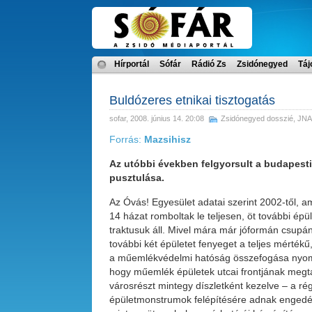
Hírportál
Sófár
Rádió Zs
Zsidónegyed
Táj
Buldózeres etnikai tisztogatás
sofar
, 2008. június 14. 20:08
Zsidónegyed dosszié
,
JNA
Forrás:
Mazsihisz
Az utóbbi években felgyorsult a budapesti
pusztulása.
Az Óvás! Egyesület adatai szerint 2002-től, 
14 házat romboltak le teljesen, öt további ép
traktusuk áll. Mivel mára már jóformán csupá
további két épületet fenyeget a teljes mértékű
a műemlékvédelmi hatóság összefogása nyom
hogy műemlék épületek utcai frontjának megtar
városrészt mintegy díszletként kezelve – a rég
épületmonstrumok felépítésére adnak engedélyt