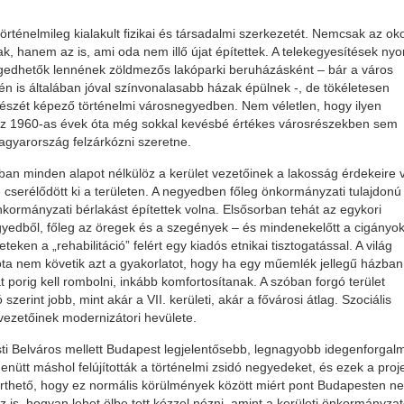
ténelmileg kialakult fizikai és társadalmi szerkezetét. Nemcsak az ok
ak, hanem az is, ami oda nem illő újat építettek. A telekegyesítések n
gedhetők lennének zöldmezős lakóparki beruházásként – bár a város
szén is általában jóval színvonalasabb házak épülnek -, de tökéletesen
 részét képező történelmi városnegyedben. Nem véletlen, hogy ilyen
 az 1960-as évek óta még sokkal kevésbé értékes városrészekben sem
agyarország felzárkózni szeretne.
tban minden alapot nélkülöz a kerület vezetőinek a lakosság érdekeire 
 cserélődött ki a területen. A negyedben főleg önkormányzati tulajdonú
nkormányzati bérlakást építettek volna. Elsősorban tehát az egykori
egyedből, főleg az öregek és a szegények – és mindenekelőtt a cigányok
teken a „rehabilitáció” felért egy kiadós etnikai tisztogatással. A világ
a nem követik azt a gyakorlatot, hogy ha egy műemlék jellegű házban
t porig kell rombolni, inkább komfortosítanak. A szóban forgó terület
erint jobb, mint akár a VII. kerületi, akár a fővárosi átlag. Szociális
vezetőinek modernizátori hevülete.
sti Belváros mellett Budapest legjelentősebb, legnagyobb idegenforgal
ütt máshol felújították a történelmi zsidó negyedeket, és ezek a proj
 érthető, hogy ez normális körülmények között miért pont Budapesten ne
 is, hogyan lehet ölbe tett kézzel nézni, amint a kerületi önkormányza