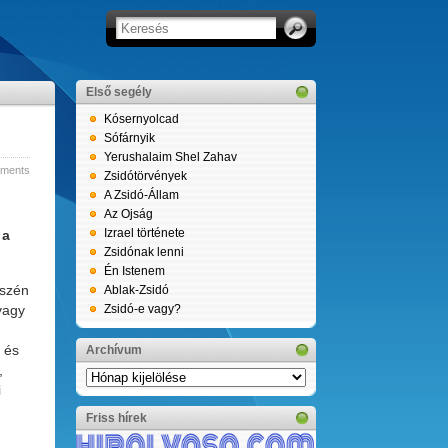
Első segély
Kósernyolcad
Sófárnyik
Yerushalaim Shel Zahav
ments
Zsidótörvények
A Zsidó-Állam
Az Ojság
Izrael története
 a
Zsidónak lenni
Én Istenem
észén
Ablak-Zsidó
vagy
Zsidó-e vagy?
t és
Archívum
,
Archívum
i
Friss hírek