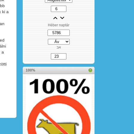
obb
 ki a
ran
Héber naptár
yed
álni
אב
 a
ötti
100%