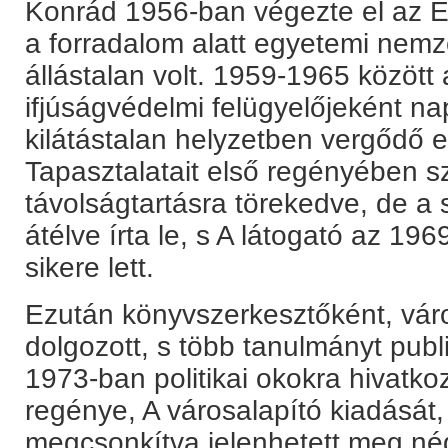
Konrád 1956-ban végezte el az E
a forradalom alatt egyetemi nemz
állástalan volt. 1959-1965 között a
ifjúságvédelmi felügyelőjeként na
kilátástalan helyzetben vergőd
Tapasztalatait első regényében s
távolságtartásra törekedve, de a
átélve írta le, s A látogató az 19
sikere lett.
Ezután könyvszerkesztőként, vár
dolgozott, s több tanulmányt publi
1973-ban politikai okokra hivatko
regénye, A városalapító kiadását
megcsonkítva jelenhetett meg né