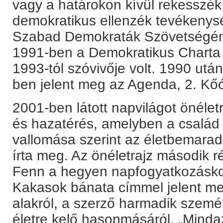
vagy a határokon kívül rekesszék.
demokratikus ellenzék tevékeny
Szabad Demokraták Szövetségének 
1991-ben a Demokratikus Charta
1993-tól szóvivője volt. 1990 után
ben jelent meg az Agenda, 2. Kő
2001-ben látott napvilágot önélet
és hazatérés, amelyben a család h
vallomása szerint az életbemarad
írta meg. Az önéletrajz második 
Fenn a hegyen napfogyatkozásko
Kakasok bánata címmel jelent me
alakról, a szerző harmadik személ
életre kelő hasonmásáról. „Mind