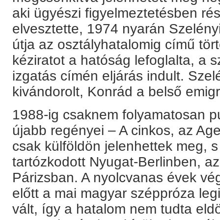
aki ügyészi figyelmeztetésben rés
elvesztette, 1974 nyarán Szelényi
útja az osztályhatalomig című törté
kéziratot a hatóság lefoglalta, a 
izgatás címén eljárás indult. Szel
kivándorolt, Konrád a belső emigr
1988-ig csaknem folyamatosan publi
újabb regényei – A cinkos, az Age
csak külföldön jelenhettek meg, s
tartózkodott Nyugat-Berlinben, a
Párizsban. A nyolcvanas évek vég
előtt a mai magyar széppróza leg
vált, így a hatalom nem tudta el