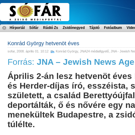
Hírportál
Sófár
Rádió Zs
Zsidónegyed
Tájoló
Fotóalbum
Vide
Konrád György hetvenöt éves
sofar
, 2008. április 01. 10:12
Konrád György
,
JNA24 médiafigyelő
,
JNA - Jewish N
Forrás:
JNA – Jewish News Ag
Április 2-án lesz hetvenöt éve
és Herder-díjas író, esszéista
született, a család Berettyóújfal
deportálták, ő és nővére egy n
menekültek Budapestre, a zsid
túlélte.