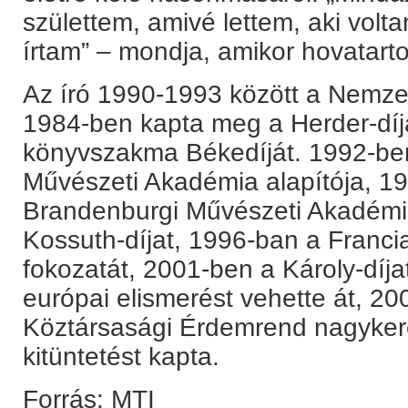
születtem, amivé lettem, aki volta
írtam” – mondja, amikor hovatarto
Az író 1990-1993 között a Nemzet
1984-ben kapta meg a Herder-díj
könyvszakma Békedíját. 1992-ben
Művészeti Akadémia alapítója, 199
Brandenburgi Művészeti Akadémia
Kossuth-díjat, 1996-ban a Francia
fokozatát, 2001-ben a Károly-díja
európai elismerést vehette át, 2
Köztársasági Érdemrend nagykeres
kitüntetést kapta.
Forrás: MTI