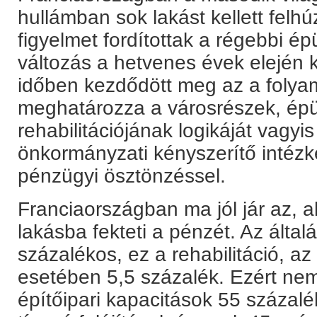
hullámban sok lakást kellett felh
figyelmet fordítottak a régebbi ép
változás a hetvenes évek elején 
időben kezdődött meg az a folya
meghatározza a városrészek, épü
rehabilitációjának logikáját vagyi
önkormányzati kényszerítő intézk
pénzügyi ösztönzéssel.
Franciaországban ma jól jár az, a
lakásba fekteti a pénzét. Az álta
százalékos, ez a rehabilitáció, az 
esetében 5,5 százalék. Ezért nem
építőipari kapacitások 55 százalé