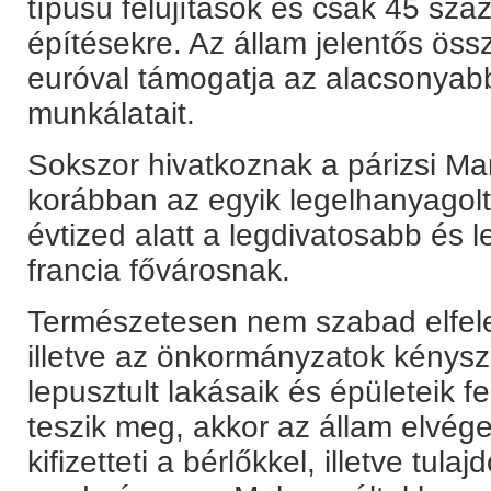
típusú felújítások és csak 45 szá
építésekre. Az állam jelentős össz
euróval támogatja az alacsonyabb
munkálatait.
Sokszor hivatkoznak a párizsi Mar
korábban az egyik legelhanyagolt
évtized alatt a legdivatosabb és 
francia fővárosnak.
Természetesen nem szabad elfelej
illetve az önkormányzatok kénysze
lepusztult lakásaik és épületeik f
teszik meg, akkor az állam elvége
kifizetteti a bérlőkkel, illetve tu