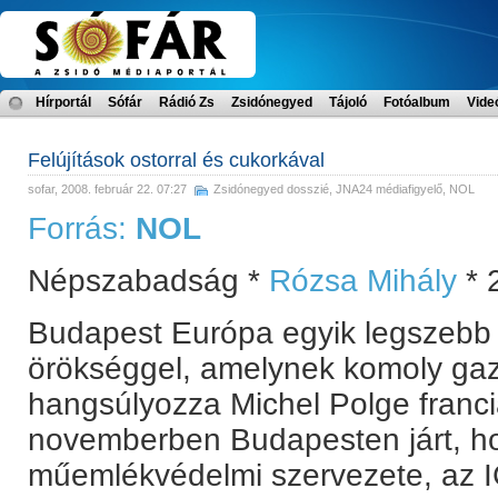
Hírportál
Sófár
Rádió Zs
Zsidónegyed
Tájoló
Fotóalbum
Vide
Felújítások ostorral és cukorkával
sofar
, 2008. február 22. 07:27
Zsidónegyed dosszié
,
JNA24 médiafigyelő
,
NOL
Forrás:
NOL
Népszabadság *
Rózsa Mihály
* 
Budapest Európa egyik legszebb v
örökséggel, amelynek komoly gazd
hangsúlyozza Michel Polge francia
novemberben Budapesten járt, 
műemlékvédelmi szervezete, az 