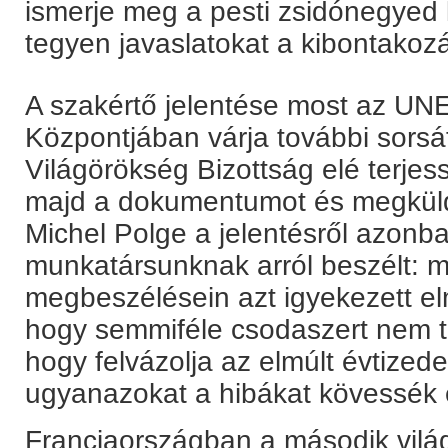
ismerje meg a pesti zsidónegyed 
tegyen javaslatokat a kibontakoz
A szakértő jelentése most az U
Központjában várja további sorsát
Világörökség Bizottság elé terjes
majd a dokumentumot és megküld
Michel Polge a jelentésről azon
munkatársunknak arról beszélt: 
megbeszélésein azt igyekezett el
hogy semmiféle csodaszert nem tu
hogy felvázolja az elmúlt évtizede
ugyanazokat a hibákat kövessék e
Franciaországban a második világ