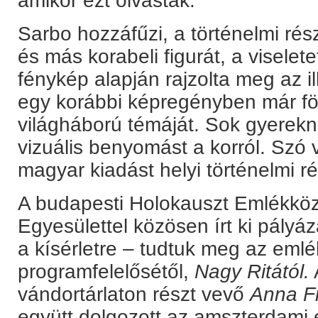
amikor ezt olvasták.
Sarbo hozzáfűzi, a történelmi ré
és más korabeli figurát, a viselet
fénykép alapján rajzolta meg az il
egy korábbi képregényben már fö
világháború témáját. Sok gyerekne
vizuális benyomást a korról. Szó 
magyar kiadást helyi történelmi ré
A budapesti Holokauszt Emlékkö
Egyesülettel közösen írt ki pályáz
a kísérletre – tudtuk meg az eml
programfelelősétől,
Nagy Ritától.
vándortárlaton részt vevő
Anna Fr
együtt dolgozott az amszterdami