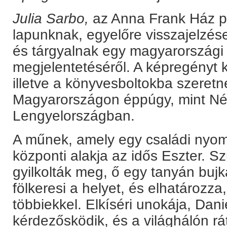
Julia Sarbo,
az Anna Frank Ház p
lapunknak, egyelőre visszajelzés
és tárgyalnak egy magyarországi
megjelentetéséről. A képregényt
illetve a könyvesboltokba szeretné
Magyarországon éppúgy, mint N
Lengyelországban.
A műnek, amely egy családi nyom
központi alakja az idős Eszter. S
gyilkolták meg, ő egy tanyán bujk
fölkeresi a helyet, és elhatározza, 
többiekkel. Elkíséri unokája, Danie
kérdezősködik, és a világhálón rá