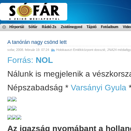
Hírportál
Sófár
Rádió Zs
Zsidónegyed
Tájoló
Fotóalbum
Vide
A tanórán nagy csönd lett
sofar
, 2008. február 19. 07:24
Holokauszt Emlékközpont dosszié
,
JNA24 médiafigy
Forrás:
NOL
Nálunk is megjelenik a vészkors
Népszabadság *
Varsányi Gyula
Az igazság nyomábant a hollan