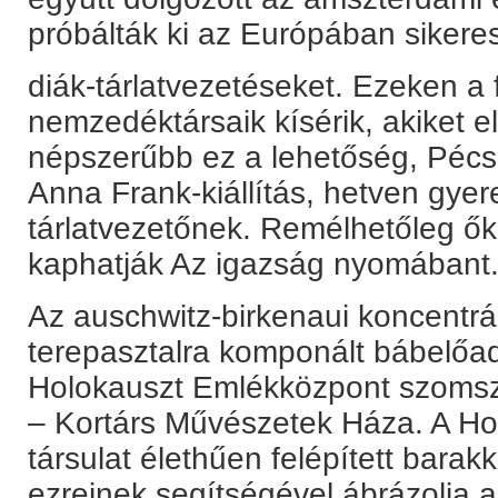
próbálták ki az Európában sikere
diák-tárlatvezetéseket. Ezeken a f
nemzedéktársaik kísérik, akiket el
népszerűbb ez a lehetőség, Pécset
Anna Frank-kiállítás, hetven gyere
tárlatvezetőnek. Remélhetőleg ő
kaphatják Az igazság nyomábant
Az auschwitz-birkenaui koncentrác
terepasztalra komponált bábelőad
Holokauszt Emlékközpont szoms
– Kortárs Művészetek Háza. A Ho
társulat élethűen felépített barak
ezreinek segítségével ábrázolja 