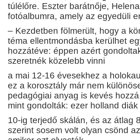
túlélőre. Eszter barátnője, Helena
fotóalbumra, amely az egyedüli em
– Kezdetben fölmerült, hogy a kö
téma ellentmondásba kerülhet eg
hozzátéve: éppen azért gondoltak
szeretnék közelebb vinni
a mai 12-16 évesekhez a holokaus
ez a korosztály már nem különös
pedagógiai anyag is kevés hozzá.
mint gondolták: ezer holland diák 
10-ig terjedő skálán, és az átlag 8
szerint sosem volt olyan csönd a