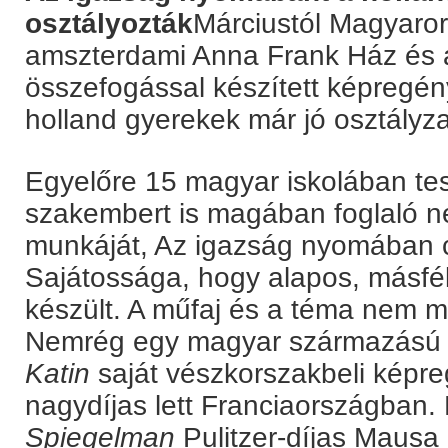
osztályozták
Márciustól Magyaror
amszterdami Anna Frank Ház és 
összefogással készített képregény
holland gyerekek már jó osztályza
Egyelőre 15 magyar iskolában tes
szakembert is magában foglaló n
munkáját, Az igazság nyomában c
Sajátossága, hogy alapos, másfél
készült. A műfaj és a téma nem mo
Nemrég egy magyar származású a
Katin
saját vészkorszakbeli képreg
nagydíjas lett Franciaországban.
Spiegelman
Pulitzer-díjas Mausa 