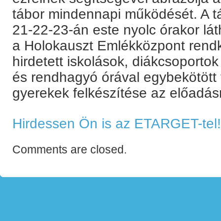
tábor mindennapi működését. A tá
21-22-23-án este nyolc órakor lá
a Holokauszt Emlékközpont rendk
hirdetett iskolások, diákcsoportok
és rendhagyó órával egybekötött 
gyerekek felkészítése az előadás
Hirdessen Ön is az ETARGET-tel!
Comments are closed.