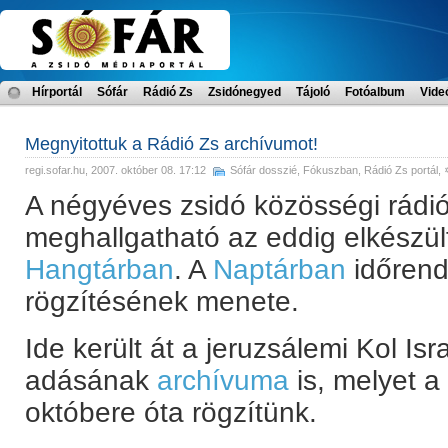
Hírportál
Sófár
Rádió Zs
Zsidónegyed
Tájoló
Fotóalbum
Vide
Megnyitottuk a Rádió Zs archívumot!
regi.sofar.hu
, 2007. október 08. 17:12
Sófár dosszié
,
Fókuszban
,
Rádió Zs portál
, 
A négyéves zsidó közösségi rádi
meghallgatható az eddig elkészü
Hangtárban
. A
Naptárban
időrend
rögzítésének menete.
Ide került át a jeruzsálemi Kol Is
adásának
archívuma
is, melyet a
októbere óta rögzítünk.