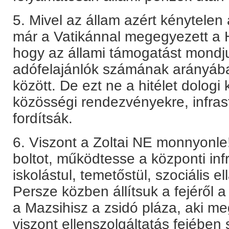
5. Mivel az állam azért kénytelen 
már a Vatikánnal megegyezett a Ho
hogy az állami támogatást mondj
adófelajánlók számának arányában
között. De ezt ne a hitélet dologi
közösségi rendezvényekre, infras
fordítsák.
6. Viszont a Zoltai NE monnyonle
boltot, működtesse a központi infr
iskolástul, temetőstül, szociális el
Persze közben állítsuk a fejéről a
a Mazsihisz a zsidó pláza, aki me
viszont ellenszolgáltatás fejében 