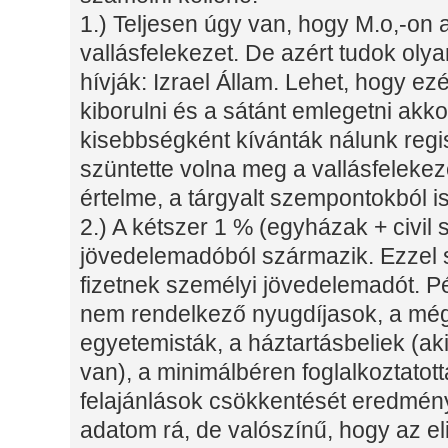
1.) Teljesen úgy van, hogy M.o,-on 
vallásfelekezet. De azért tudok oly
hívják: Izrael Állam. Lehet, hogy ezé
kiborulni és a sátánt emlegetni akko
kisebbségként kívánták nálunk regis
szüntette volna meg a vallásfelekezet
értelme, a tárgyalt szempontokból is
2.) A kétszer 1 % (egyházak + civil
jövedelemadóból származik. Ezze
fizetnek személyi jövedelemadót. P
nem rendelkező nyugdíjasok, a még 
egyetemisták, a háztartásbeliek (a
van), a minimálbéren foglalkoztatot
felajánlások csökkentését eredmény
adatom rá, de valószínű, hogy az el