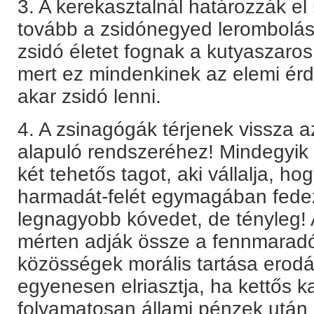
3. A kerekasztalnál határozzák el 
tovább a zsidónegyed lerombolás
zsidó életet fognak a kutyaszaros
mert ez mindenkinek az elemi ér
akar zsidó lenni.
4. A zsinagógák térjenek vissza a
alapuló rendszeréhez! Mindegyik
két tehetős tagot, aki vállalja, h
harmadát-felét egymagában fedez
legnagyobb kóvedet, de tényleg!
mérten adják össze a fennmaradó
közösségek morális tartása erodál
egyenesen elriasztja, ha kettős 
folyamatosan állami pénzek után