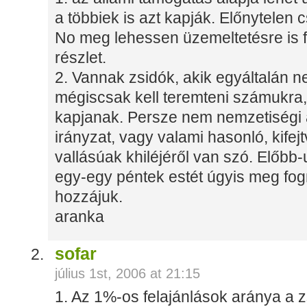
a többiek is azt kapják. Előnytelen
No meg lehessen üzemeltetésre is f
részlet.
2. Vannak zsidók, akik egyáltalán 
mégiscsak kell teremteni számukra,
kapjanak. Persze nem nemzetiségi a
irányzat, vagy valami hasonló, kife
vallásúak khiléjéről van szó. Előbb
egy-egy péntek estét úgyis meg fogn
hozzájuk.
aranka
sofar
július 1st, 2006 at 21:15
1. Az 1%-os felajánlások aránya a