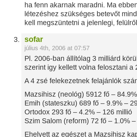
ha fenn akarnak maradni. Ma ebben
létezéshez szükséges betevőt mind
kell megszüntetni a jelenlegi, felülrő
sofar
július 4th, 2006 at 07:57
Pl. 2006-ban állítólag 3 milliárd kör
szerint igy kellett volna felosztani
A 4 zsé felekezetnek felajánlók szá
Mazsihisz (neológ) 5912 fő – 84.9% 
Emih (stateszku) 689 fő – 9.9% – 29
Ortodox 293 fő – 4.2% – 126 millió
Szim Salom (reform) 72 fő – 1.0% – 
Ehelyett az egészet a Mazsihisz k