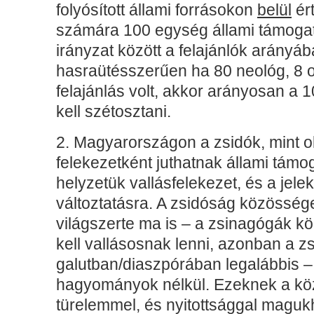
folyósított állami forrásokon
belül
ért
számára 100 egység állami támogatá
irányzat között a felajánlók arányáb
hasraütésszerűen ha 80 neológ, 8 o
felajánlás volt, akkor arányosan a
kell szétosztani.
2. Magyarországon a zsidók, mint o
felekezetként juthatnak állami támo
helyzetük vallásfelekezet, és a jele
változtatásra. A zsidóság közössé
világszerte ma is – a zsinagógák 
kell vallásosnak lenni, azonban a zs
galutban/diaszpórában legalábbis 
hagyományok nélkül. Ezeknek a köz
türelemmel, és nyitottsággal maguk