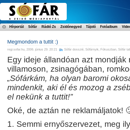
Hírportál
Sófár
Rádió Zs
Zsidónegyed
Tájoló
Fotóalbum
Vide
Megmondom a tuttit :)
regi.sofar.hu
, 2006. június 29. 20:21
Sófár dosszié
,
Sófárnyik
,
Fókuszban
,
Sófár ta
Egy ideje állandóan azt mondjá
villamoson, zsinagógában, romk
„Sófárkám, ha olyan baromi okosa
mindenkit, aki él és mozog a zsé
el nekünk a tuttit!”
Oké, de aztán ne reklamáljatok! 
1. Semmi ernyőszervezet, meg il