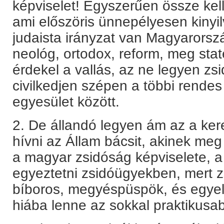
képviselet! Egyszerűen össze kell
ami előszöris ünnepélyesen kinyil
judaista irányzat van Magyarorsz
neológ, ortodox, reform, meg sta
érdekel a vallás, az ne legyen zs
civilkedjen szépen a többi rendes b
egyesület között.
2. De állandó legyen ám az a ker
hívni az Állam bácsit, akinek meg
a magyar zsidóság képviselete, a
egyeztetni zsidóügyekben, mert 
bíboros, megyéspüspök, és egyelő
hiába lenne az sokkal praktikusa