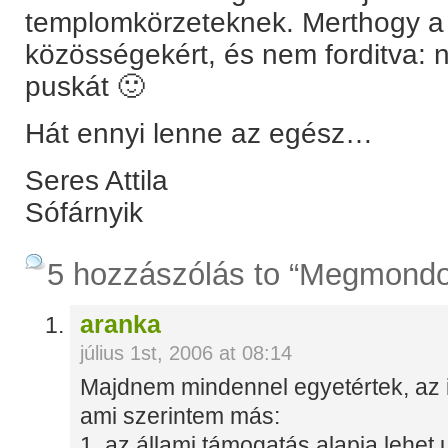
templomkörzeteknek. Merthogy a
közösségekért, és nem forditva: 
puskát 🙂
Hát ennyi lenne az egész…
Seres Attila
Sófárnyik
5 hozzászólás to “Megmondom 
aranka
július 1st, 2006 at 08:14
Majdnem mindennel egyetértek, az 
ami szerintem más:
1. az állami támogatás alapja lehet