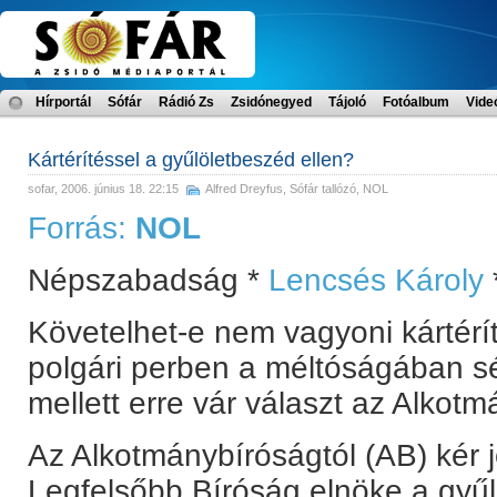
Hírportál
Sófár
Rádió Zs
Zsidónegyed
Tájoló
Fotóalbum
Vide
Kártérítéssel a gyűlöletbeszéd ellen?
sofar
, 2006. június 18. 22:15
Alfred Dreyfus
,
Sófár tallózó
,
NOL
Forrás:
NOL
Népszabadság *
Lencsés Károly
Követelhet-e nem vagyoni kártérít
polgári perben a méltóságában s
mellett erre vár választ az Alkotm
Az Alkotmánybíróságtól (AB) kér 
Legfelsőbb Bíróság elnöke a gyűlö