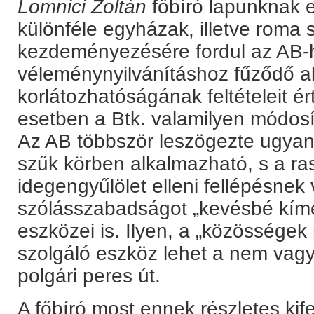
Lomnici Zoltán
főbíró lapunknak 
különféle egyházak, illetve roma 
kezdeményezésére fordul az AB-h
véleménynyilvánításhoz fűződő al
korlátozhatóságának feltételeit é
esetben a Btk. valamilyen módos
Az AB többször leszögezte ugyan
szűk körben alkalmazható, s a ra
idegengyűlölet elleni fellépésne
szólásszabadságot „kevésbé kímél
eszközei is. Ilyen, a „közössége
szolgáló eszköz lehet a nem vagyo
polgári peres út.
A főbíró most ennek részletes kife