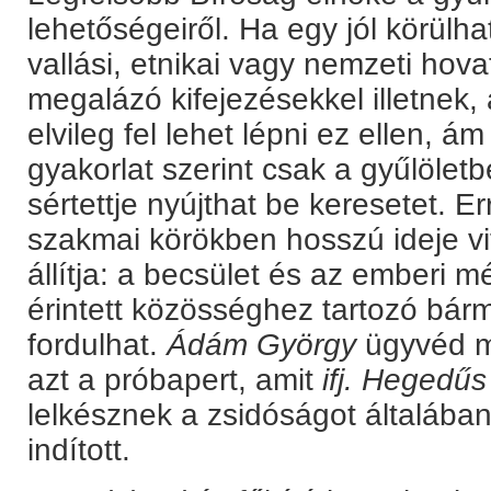
lehetőségeiről. Ha egy jól körülha
vallási, etnikai vagy nemzeti hov
megalázó kifejezésekkel illetnek, 
elvileg fel lehet lépni ez ellen, á
gyakorlat szerint csak a gyűlölet
sértettje nyújthat be keresetet. Er
szakmai körökben hosszú ideje vit
állítja: a becsület és az emberi 
érintett közösséghez tartozó bár
fordulhat.
Ádám György
ügyvéd mi
azt a próbapert, amit
ifj. Hegedűs
lelkésznek a zsidóságot általában 
indított.