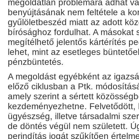
megoldatlan problémára adhat vál
benyújtásának nem feltétele a konk
gyűlöletbeszéd miatt az adott kö
bírósághoz fordulhat. A másokat s
megítélhető jelentős kártérítés pe
lehet, mint az esetleges büntetőe
pénzbüntetés.
A megoldást egyébként az igazság
előző ciklusban a Ptk. módosításá
amely szerint a sértett közösségbő
kezdeményezhetne. Felvetődött, 
ügyészség, illetve társadalmi sze
de döntés végül nem született. Ú
perindítás jogát szűkítően értelm