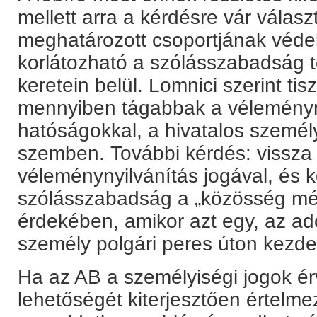
mellett arra a kérdésre vár válas
meghatározott csoportjának véd
korlátozható a szólásszabadság t
keretein belül. Lomnici szerint tisz
mennyiben tágabbak a véleményny
hatóságokkal, a hivatalos személ
szemben. További kérdés: vissza l
véleménynyilvánítás jogával, és k
szólásszabadság a „közösség mé
érdekében, amikor azt egy, az ad
személy polgári peres úton kezd
Ha az AB a személyiségi jogok é
lehetőségét kiterjesztően értelme