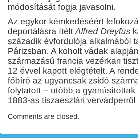
módosítását fogja javasolni.
Az egykor kémkedéséért lefokozás
deportálásra ítélt
Alfred Dreyfus
k
századik évfordulója alkalmából t
Párizsban. A koholt vádak alapján
származású francia vezérkari tiszt
12 évvel kapott elégtételt. A re
főbíró az ugyancsak zsidó szárm
folytatott – utóbb a gyanúsította
1883-as tiszaeszlári vérvádperről 
Comments are closed.