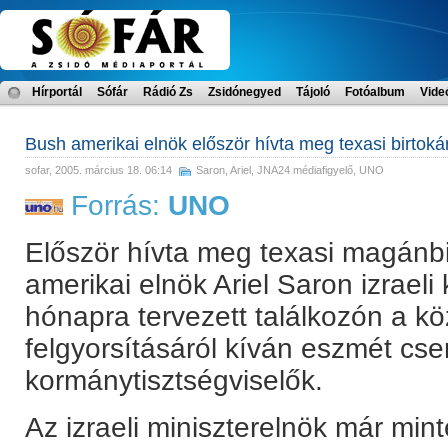
Hírportál
Sófár
Rádió Zs
Zsidónegyed
Tájoló
Fotóalbum
Vide
Bush amerikai elnök először hívta meg texasi birtokár
sofar
, 2005. március 18. 06:14
Saron, Ariel
,
JNA24 médiafigyelő
,
UNO
Forrás:
UNO
Először hívta meg texasi magánb
amerikai elnök Ariel Saron izraeli
hónapra tervezett találkozón a kö
felgyorsításáról kíván eszmét cse
kormánytisztségviselők.
Az izraeli miniszterelnök már mint