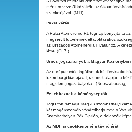
A Fővárosi Ítélőtábla döntését végrehajtva mát
médium vezetői közölték: az Alkotmánybíróság
szankciójával. (MTI)
Paksi kérés
A Paksi Atomerőmű Rt. tegnap benyújtotta a
megsérült fűtőelemek eltávolításához szükség
az Országos Atomenergia Hivatalhoz. A kétez
létre. (Ö. Z.)
Uniós jogszabályok
a Magyar Közlönyben
Az európai uniós tagállamok közlönykiadói kö
luxemburgi kiadójával, s ennek alapján a közl
megjelent jogszabályokat. (Népszabadság)
Fellebbeznek a kéményseprők
Jogi úton támadja meg 43 szombathelyi kémé
két magánszemély vásárolhatja meg a Vas Meg
Szombathelyen Pék Ciprián, a dolgozók képvis
Az MDF is csökkentené
a távhő árát