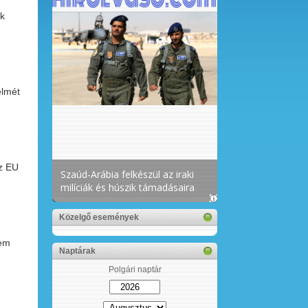
ak
elmét
az EU
Közelgő események
nem
Naptárak
Polgári naptár