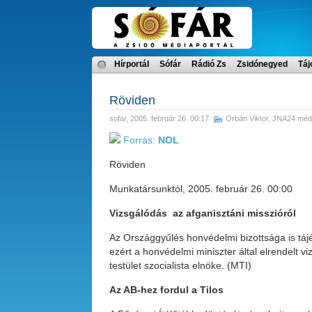
Hírportál
Sófár
Rádió Zs
Zsidónegyed
Táj
Röviden
sofar
, 2005. február 26. 00:17
Orbán Viktor
,
JNA24 médi
Forrás:
NOL
Röviden
Munkatársunktól, 2005. február 26. 00:00
Vizsgálódás
az afganisztáni misszióról
Az Országgyűlés honvédelmi bizottsága is táj
ezért a honvédelmi miniszter által elrendelt viz
testület szocialista elnöke. (MTI)
Az AB-hez fordul a Tilos