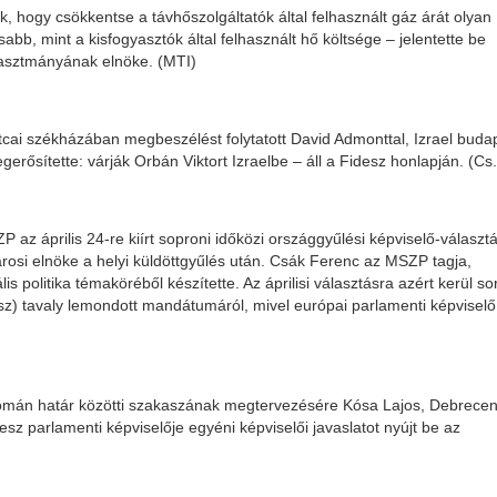
, hogy csökkentse a távhőszolgáltatók által felhasznált gáz árát olyan
b, mint a kisfogyasztók által felhasznált hő költsége – jelentette be
asztmányának elnöke. (MTI)
tcai székházában megbeszélést folytatott David Admonttal, Izrael buda
rősítette: várják Orbán Viktort Izraelbe – áll a Fidesz honlapján. (Cs. 
P az április 24-re kiírt soproni időközi országgyűlési képviselő-választ
városi elnöke a helyi küldöttgyűlés után. Csák Ferenc az MSZP tagja,
is politika témaköréből készítette. Az áprilisi választásra azért kerül sor
sz) tavaly lemondott mandátumáról, mivel európai parlamenti képviselő 
mán határ közötti szakaszának megtervezésére Kósa Lajos, Debrece
esz parlamenti képviselője egyéni képviselői javaslatot nyújt be az