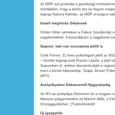
Az MDF azt javasolja a gazdasági miniszternek
mértékben, hogy a távhő ára ne legyen magasab
tegnap Katona Kálmán, az MDF országos vál
Izraeli meghívás Orbánnak
Orbán Viktor pénteken a Fidesz Szentkirályi u
nagykövetével. A konzultáción a nagykövet mege
Sopron: már van
szocialista jelölt is
Csák Ferenc 31 éves politológust jelöli az MSZ
– közölte tegnap este Kránitz László, a párt 
Sopronban él, doktori disszertációját a regionál
mert a körzet képviselője, Szájer József (Fide
(MTI)
Autópályaterv
Debrecentől Nagyváradig
Az M3-as autópálya Debrecen és a magyar-ro
fideszes polgármestere és Márton Attila, a Fid
Országgyűléshez. (Tudósítónktól)
Új igazgatók