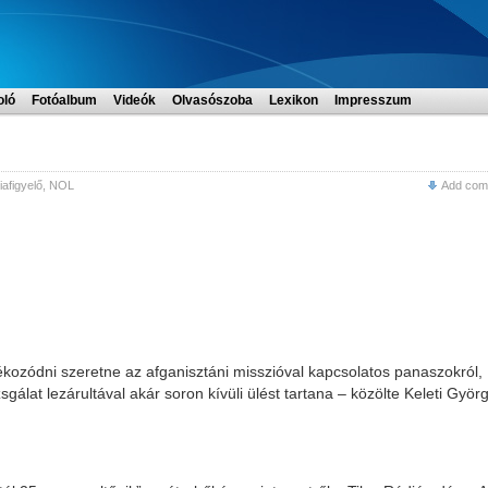
oló
Fotóalbum
Videók
Olvasószoba
Lexikon
Impresszum
afigyelő
,
NOL
Add com
ékozódni szeretne az afganisztáni misszióval kapcsolatos panaszokról,
sgálat lezárultával akár soron kívüli ülést tartana – közölte Keleti Györg