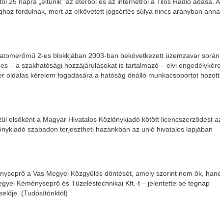
ól 25 napra „eltűnik” az éterből és az internetről a Tilos Rádió adása. A
hoz fordulnak, mert az elkövetett jogsértés súlya nincs arányban ann
z atomerőmű 2-es blokkjában 2003-ban bekövetkezett üzemzavar során
es – a szakhatósági hozzájárulásokat is tartalmazó – elvi engedélykér
er oldalas kérelem fogadására a hatóság önálló munkacsoportot hozott
zül elsőként a Magyar Hivatalos Közlönykiadó kötött licencszerződést 
önykiadó szabadon terjesztheti hazánkban az unió hivatalos lapjában
nyseprő a Vas Megyei Közgyűlés döntését, amely szerint nem ők, ha
yei Kéményseprő és Tüzeléstechnikai Kft.-t – jelentette be tegnap
elője. (Tudósítónktól)