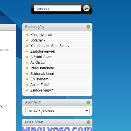
Első segély
Kósernyolcad
Sófárnyik
Yerushalaim Shel Zahav
ments
Zsidótörvények
A Zsidó-Állam
Az Ojság
Izrael története
Zsidónak lenni
Én Istenem
Ablak-Zsidó
Zsidó-e vagy?
Archívum
y, a
Archívum
Friss hírek