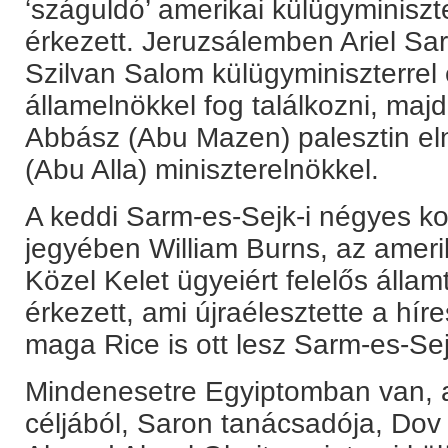
‘száguldó’ amerikai külügyminiszt
érkezett. Jeruzsálemben Ariel Sar
Szilvan Salom külügyminiszterre
államelnökkel fog találkozni, m
Abbász (Abu Mazen) palesztin el
(Abu Alla) miniszterelnökkel.
A keddi Sarm-es-Sejk-i négyes ko
jegyében William Burns, az ameri
Közel Kelet ügyeiért felelős állam
érkezett, ami újraélesztette a hír
maga Rice is ott lesz Sarm-es-Se
Mindenesetre Egyiptomban van, a
céljából, Saron tanácsadója, Do