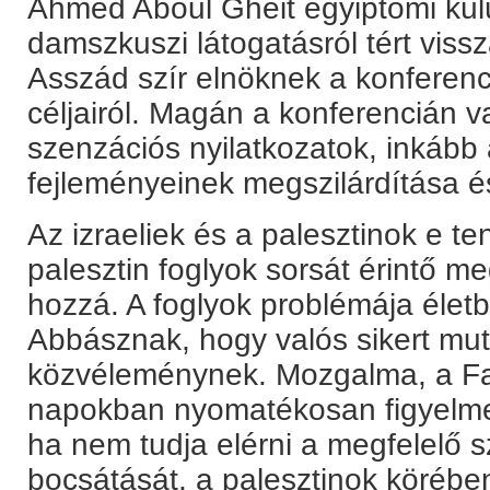
Ahmed Aboul Gheit egyiptomi külü
damszkuszi látogatásról tért viss
Asszád szír elnöknek a konferenci
céljairól. Magán a konferencián 
szenzációs nyilatkozatok, inkább 
fejleményeinek megszilárdítása é
Az izraeliek és a palesztinok e t
palesztin foglyok sorsát érintő m
hozzá. A foglyok problémája élet
Abbásznak, hogy valós sikert mut
közvéleménynek. Mozgalma, a Fata
napokban nyomatékosan figyelmez
ha nem tudja elérni a megfelelő
bocsátását, a palesztinok köré