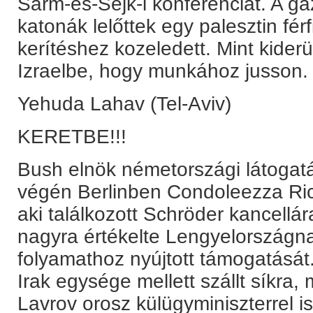
Sarm-es-Sejk-i konferenciát. A gá
katonák lelőttek egy palesztin férf
kerítéshez kozeledett. Mint kiderül
Izraelbe, hogy munkához jusson.
Yehuda Lahav (Tel-Aviv)
KERETBE!!!
Bush elnök németországi látogatás
végén Berlinben Condoleezza Rice
aki találkozott Schröder kancellár
nagyra értékelte Lengyelországnak
folyamathoz nyújtott támogatásá
Irak egysége mellett szállt síkra,
Lavrov orosz külügyminiszterrel is