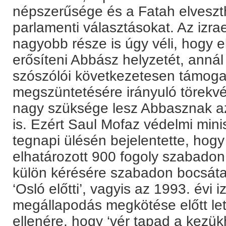
népszerűsége és a Fatah elveszth
parlamenti választásokat. Az izrael
nagyobb része is úgy véli, hogy 
erősíteni Abbász helyzetét, annál 
szószólói következetesen támogatt
megszüntetésére irányuló törekv
nagy szüksége lesz Abbasznak a
is. Ezért Saul Mofaz védelmi mini
tegnapi ülésén bejelentette, hog
elhatározott 900 fogoly szabadon
külön kérésére szabadon bocsáta
‘Osló előtti’, vagyis az 1993. évi i
megállapodás megkötése előtt leta
ellenére, hogy ‘vér tapad a kezü