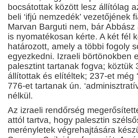
bocsátottak között lesz állítólag a
beli ‘ifjú nemzedék’ vezetőjének f
Marvan Barguti nem, bár Abbász
is nyomatékosan kérte. A két fél k
határozott, amely a többi fogoly s
egyezkedni. Izraeli börtönokben 
palesztint tartanak fogva; köztük
állítottak és elítéltek; 237-et még ‘
776-et tartanak ún. ‘adminisztratí
nélkül.
Az izraeli rendőrség megerősített
attól tartva, hogy palesztin szél
merényletek végrehajtására kész