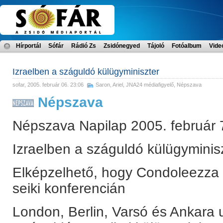
Hírportál
Sófár
Rádió Zs
Zsidónegyed
Tájoló
Fotóalbum
Vide
Izraelben a száguldó külügyminiszter
sofar
, 2005. február 06. 23:06
Saron, Ariel
,
JNA24 médiafigyelő
,
Népszava
Népszava
Népszava Napilap 2005. február 7
Izraelben a száguldó külügyminis
Elképzelhető, hogy Condoleezza R
seiki konferencián
London, Berlin, Varsó és Ankara 