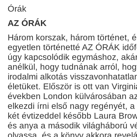
Órák
AZ ÓRÁK
Három korszak, három történet, 
egyetlen történetté AZ ÓRÁK idő
úgy kapcsolódik egymáshoz, akár
anélkül, hogy tudnának arról, ho
irodalmi alkotás visszavonhatatla
életüket. Először is ott van Virgin
években London külvárosában az 
elkezdi írni első nagy regényét, 
két évtizeddel később Laura Brow
és anya a második világháború v
olvassa, és a könyv akkora revelá