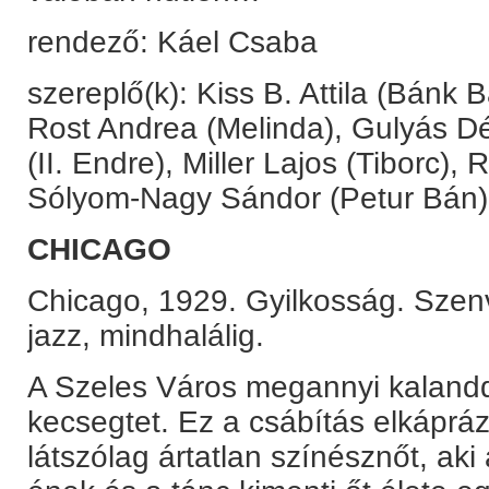
rendező: Káel Csaba
szereplő(k): Kiss B. Attila (Bánk 
Rost Andrea (Melinda), Gulyás Dé
(II. Endre), Miller Lajos (Tiborc), R
Sólyom-Nagy Sándor (Petur Bán)
CHICAGO
Chicago, 1929. Gyilkosság. Szenv
jazz, mindhalálig.
A Szeles Város megannyi kalandd
kecsegtet. Ez a csábítás elkápráz
látszólag ártatlan színésznőt, aki