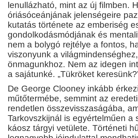
lenullázható, mint az új filmben. 
óriásóceánjának jelenségeire paz
kutatás története az emberiség 
gondolkodásmódjának és mentalit
nem a bolygó rejtélye a fontos, 
viszonyunk a világmindenséghez,
önmagunkhoz. Nem az idegen inte
a sajátunké. „Tükröket keresünk?” 
De George Clooney inkább érkezik 
műtőtermébe, semmint az eredeti
rendetlen összevisszaságába, a
Tarkovszkijnál is egyértelműen a 
káosz tárgyi vetülete. Történeti 
legnagyobb jóindulattal mondhatj