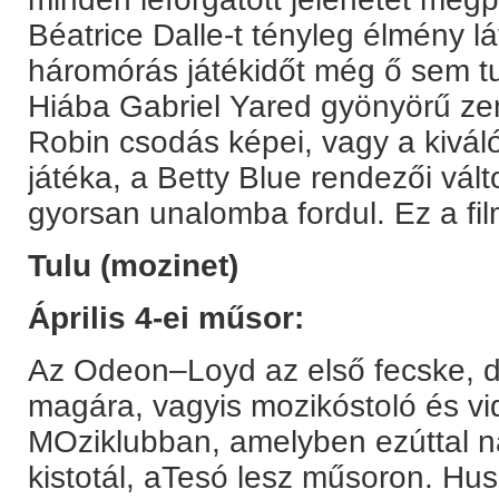
Béatrice Dalle-t tényleg élmény l
háromórás játékidőt még ő sem tu
Hiába Gabriel Yared gyönyörű ze
Robin csodás képei, vagy a kivá
játéka, a Betty Blue rendezői vá
gyorsan unalomba fordul. Ez a film 
Tulu (mozinet)
Április 4-ei műsor:
Az Odeon–Loyd az első fecske, d
magára, vagyis mozikóstoló és vi
MOziklubban, amelyben ezúttal na
kistotál, aTesó lesz műsoron. Hu