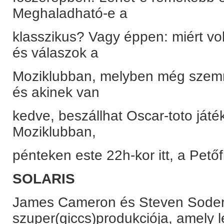
Meghaladható-e a
klasszikus? Vagy éppen: miért vo
és válaszok a
Moziklubban, melyben még szemre
és akinek van
kedve, beszállhat Oscar-toto játé
Moziklubban,
pénteken este 22h-kor itt, a Petőf
SOLARIS
James Cameron és Steven Sode
szuper(giccs)produkciója, amely