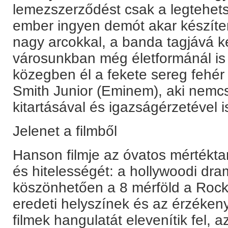
lemezszerződést csak a legtehe
ember ingyen demót akar készíteni,
nagy arcokkal, a banda tagjává ke
városunkban még életformánál is 
közegben él a fekete sereg fehér
Smith Junior (Eminem), aki nemc
kitartásával és igazságérzetével is
Jelenet a filmből
Hanson filmje az óvatos mértékta
és hitelességét: a hollywoodi dr
köszönhetően a 8 mérföld a Rock
eredeti helyszínek és az érzéken
filmek hangulatát elevenítik fel, a