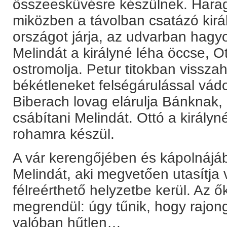
összeesküvésre készülnek. Harag
miközben a távolban csatázó királ
országot járja, az udvarban hagy
Melindát a királyné léha öccse, O
ostromolja. Petur titokban vissza
békétleneket felségárulással vád
Biberach lovag elárulja Bánknak,
csábítani Melindát. Ottó a királyn
rohamra készül.
A vár kerengőjében és kápolnájáb
Melindát, aki megvetően utasítja
félreérthető helyzetbe kerül. Az
megrendül: úgy tűnik, hogy rajong
valóban hűtlen…