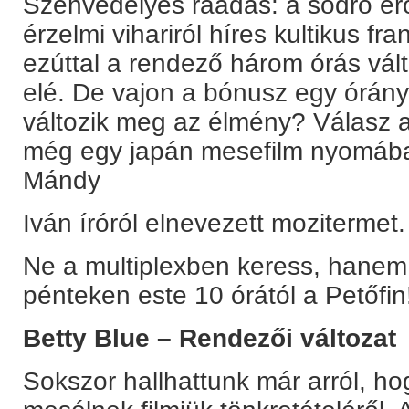
Szenvedélyes ráadás: a sodró ero
érzelmi vihariról híres kultikus f
ezúttal a rendező három órás vá
elé. De vajon a bónusz egy órány
változik meg az élmény? Válasz 
még egy japán mesefilm nyomába
Mándy
Iván íróról elnevezett mozitermet.
Ne a multiplexben keress, hanem 
pénteken este 10 órától a Petőfin
Betty Blue – Rendezői változat
Sokszor hallhattunk már arról, h