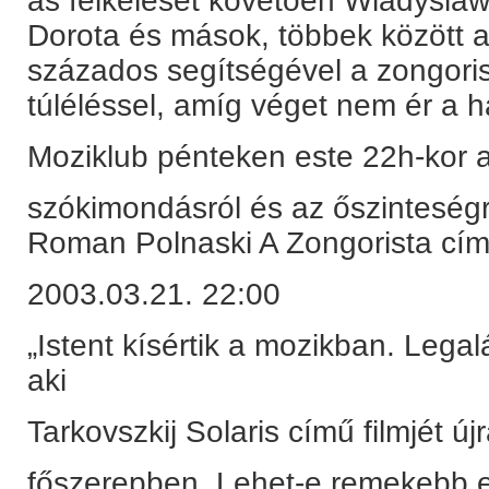
as felkelését követően Wladysla
Dorota és mások, többek között 
százados segítségével a zongori
túléléssel, amíg véget nem ér a
Moziklub pénteken este 22h-kor a
szókimondásról és az őszinteségr
Roman Polnaski A Zongorista cím
2003.03.21. 22:00
„Istent kísértik a mozikban. Leg
aki
Tarkovszkij Solaris című filmjét 
főszerepben. Lehet-e remekebb