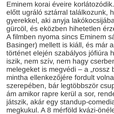
Eminem korai éveire korlátozódik
előtt ugráló sztárral találkozunk
gyerekkel, aki anyja lakókocsijába
gürcöl, és eközben hihetetlen érz
A filmben nyoma sincs Eminem sá
Basinger) mellett is kiáll, és már
történet elején szabályos jófiúra
iszik, nem szív, nem hagy cserbe
melegeket is megvédi – a „rossz b
mintha ellenkezőjére fordult volna.
szerepében, bár legtöbbször csu
ám amikor rapre kerül a sor, ren
játszik, akár egy standup-comedia
megkukul. A 8 mérföld kvázi-önél