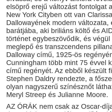
elsöprő erejű változást fontolgat
New York Cityben ott van Clariss
Dallowayének modern változata, 
barátjába, aki briliáns költő és A
történet egybeszövődik, és végül 
meglepő és transzcendens pillana
Dalloway című, 1925-ös regényén
Cunningham több mint 75 évvel
című regényét. Az ebből készült fil
Stephen Daldry rendezte, a fősz
olyan nagyszerű színésznőt látha
Meryl Streep és Julianne Moore.
AZ ÓRÁK nem csak az Oscar-díja