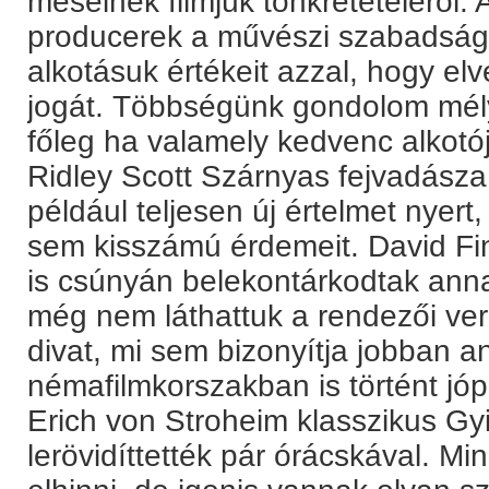
mesélnek filmjük tönkretételéről.
producerek a művészi szabadságo
alkotásuk értékeit azzal, hogy elv
jogát. Többségünk gondolom mély
főleg ha valamely kedvenc alkotó
Ridley Scott Szárnyas fejvadásza
például teljesen új értelmet nyert
sem kisszámú érdemeit. David Fin
is csúnyán belekontárkodtak anna
még nem láthattuk a rendezői ver
divat, mi sem bizonyítja jobban a
némafilmkorszakban is történt jópá
Erich von Stroheim klasszikus Gyi
lerövidíttették pár órácskával. M