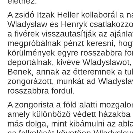
élethez.
A zsidó Itzak Heller kollaborál a n
Wladyslaw és Henryk csatlakozzo
a fivérek visszautasítják az ajánl
megpróbálnak pénzt keresni, hogy
körülmények egyre rosszabbra fo
deportálnak, kivéve Wladyslawot, a
Benek, annak az étteremnek a tu
zongorázott, munkát ad Wladysla
rosszabbra fordul.
A zongorista a föld alatti mozgal
amely különböző védett házakba bú
más dolga, mint kibámulni az abla