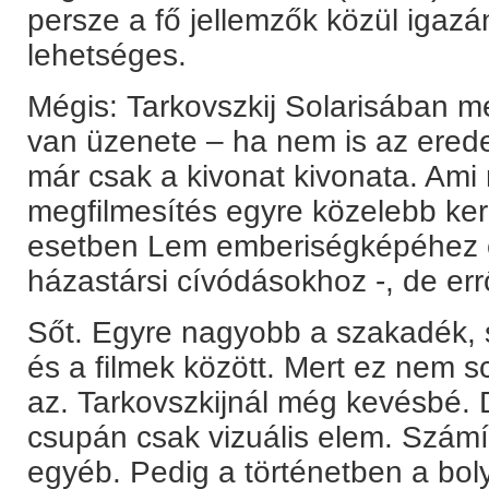
persze a fő jellemzők közül igazá
lehetséges.
Mégis: Tarkovszkij Solarisában m
van üzenete – ha nem is az ered
már csak a kivonat kivonata. Ami
megfilmesítés egyre közelebb ker
esetben Lem emberiségképéhez 
házastársi cívódásokhoz -, de errő
Sőt. Egyre nagyobb a szakadék, s
és a filmek között. Mert ez nem s
az. Tarkovszkijnál még kevésbé. 
csupán csak vizuális elem. Szám
egyéb. Pedig a történetben a bo