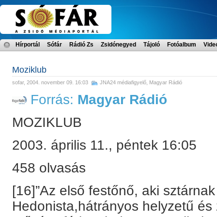
Hírportál
Sófár
Rádió Zs
Zsidónegyed
Tájoló
Fotóalbum
Vide
Moziklub
sofar
, 2004. november 09. 16:03
JNA24 médiafigyelő
,
Magyar Rádió
Forrás:
Magyar Rádió
MOZIKLUB
2003. április 11., péntek 16:05
458 olvasás
[16]”Az első festőnő, aki sztárnak 
Hedonista,hátrányos helyzetű és z