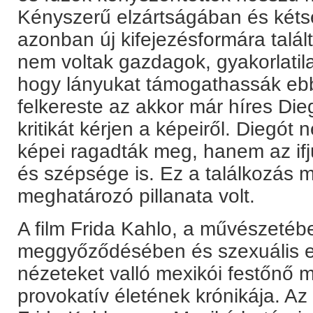
Kényszerű elzártságában és kéts
azonban új kifejezésformára talált
nem voltak gazdagok, gyakorlatil
hogy lányukat támogathassák ebben
felkereste az akkor már híres Die
kritikát kérjen a képeiről. Diegót
képei ragadták meg, hanem az ifj
és szépsége is. Ez a találkozás m
meghatározó pillanata volt.
A film Frida Kahlo, a művészetében
meggyőződésében és szexuális er
nézeteket valló mexikói festőnő 
provokatív életének krónikája. A