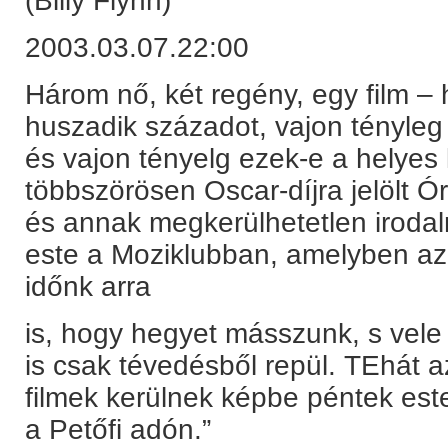
(Billy Flynn)
2003.03.07.22:00
Három nő, két regény, egy film –
huszadik századot, vajon tényleg e
és vajon tényelg ezek-e a helyes
többszörösen Oscar-díjra jelölt Ó
és annak megkerülhetetlen irodalm
este a Moziklubban, amelyben az
időnk arra
is, hogy hegyet másszunk, s vele 
is csak tévedésből repül. TEhát 
filmek kerülnek képbe péntek este
a Petőfi adón.”