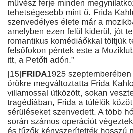
művész férje minden megynilatk
tehetségesebb mint ő. Frida Kah
szenvedélyes élete már a mozikba
amelyben ezen felül kiderül, jót 
romantikus komédiáőkkal töltjük 
felsőfokon péntek este a Moziklub
itt, a Petőfi adón.”
[15]
FRIDA
1925 szeptemberében 
örökre megváltoztatta Frida Kahlo
villamossal ütközött, sokan veszte
tragédiában, Frida a túlélők közöt
sérüléseket szenvedett. A több h
során számos operációt végeztek
és fűzők kényszerítették hosszú 