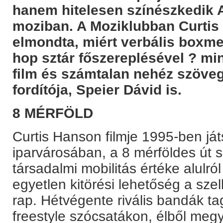
hanem hitelesen színészkedik A
moziban. A Moziklubban Curti
elmondta, miért verbális boxmec
hop sztár főszereplésével ? mi
film és számtalan nehéz szöve
fordítója, Speier Dávid is.
8 MÉRFÖLD
Curtis Hanson filmje 1995-ben ját
iparvárosában, a 8 mérföldes út 
társadalmi mobilitás értéke alulról
egyetlen kitörési lehetőség a sze
rap. Hétvégente rivális bandák t
freestyle szócsatákon, élből megy