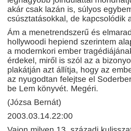
akár csak lazán is, súlyos egybe
csúsztatásokkal, de kapcsolódik 
Ám a menetrendszerű és elmaradh
hollywoodi hepiend szerintem ala
a modernkori ember tragédiájának
érdekel, miről is szól az a bizony
plakátján azt állítja, hogy az em
az nyugodtan felejtse el Soderbe
be Lem könyvét. Megéri.
(Józsa Bernát)
2003.03.14.22:00
Vajon milyen 13. századi kulissza