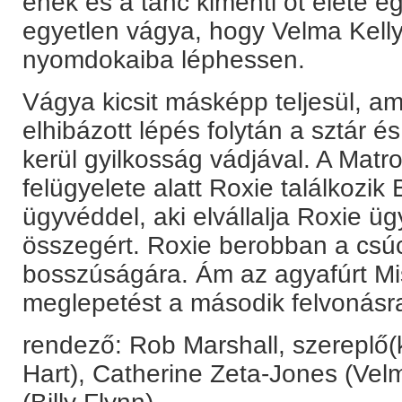
ének és a tánc kimenti őt élete 
egyetlen vágya, hogy Velma Kell
nyomdokaiba léphessen.
Vágya kicsit másképp teljesül, a
elhibázott lépés folytán a sztár és
kerül gyilkosság vádjával. A Matr
felügyelete alatt Roxie találkozik 
ügyvéddel, aki elvállalja Roxie ü
összegért. Roxie berobban a csú
bosszúságára. Ám az agyafúrt Mis
meglepetést a második felvonás
rendező: Rob Marshall, szereplő(
Hart), Catherine Zeta-Jones (Vel