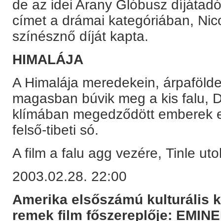
de az idei Arany Glóbusz díjátadó
címet a drámai kategóriában, Nic
színésznő díját kapta.
HIMALÁJA
A Himalája meredekein, árpafölde
magasban búvik meg a kis falu, Do
klímában megedződött emberek eg
felső-tibeti só.
A film a falu agg vezére, Tinle ut
2003.02.28. 22:00
Amerika elsőszámú kulturális 
remek film főszereplője: EMIN