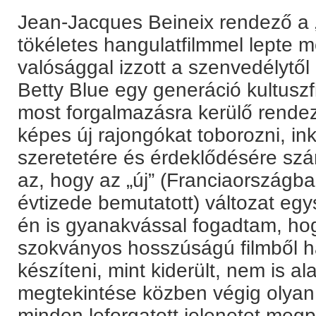
Jean-Jacques Beineix rendező a
tökéletes hangulatfilmmel lepte 
valósággal izzott a szenvedélytől 
Betty Blue egy generáció kultuszf
most forgalmazásra kerülő rendez
képes új rajongókat toborozni, in
szeretetére és érdeklődésére sz
az, hogy az „új” (Franciaországb
évtizede bemutatott) változat egy
én is gyanakvással fogadtam, hog
szokványos hosszúságú filmből 
készíteni, mint kiderült, nem is ala
megtekintése közben végig olyan
minden leforgatott jelenetet megp