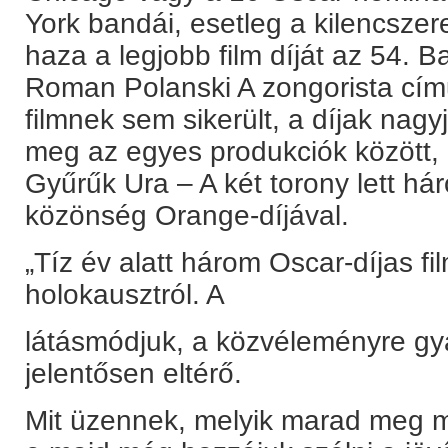
York bandái, esetleg a kilencszere
haza a legjobb film díját az 54. 
Roman Polanski A zongorista című f
filmnek sem sikerült, a díjak nag
meg az egyes produkciók között
Gyűrűk Ura – A két torony lett hár
közönség Orange-díjával.
„Tíz év alatt három Oscar-díjas fil
holokausztról. A
látásmódjuk, a közvéleményre gy
jelentősen eltérő.
Mit üzennek, melyik marad meg mű