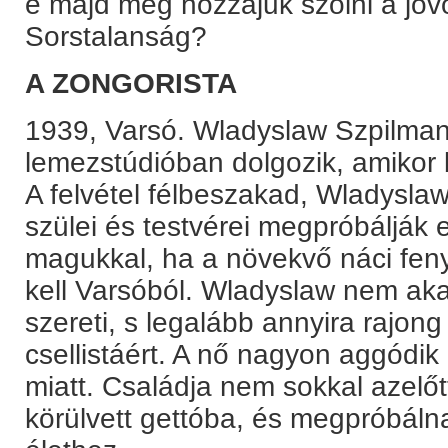
e majd még hozzájuk szólni a jö
Sorstalanság?
A ZONGORISTA
1939, Varsó. Wladyslaw Szpilma
lemezstúdióban dolgozik, amikor 
A felvétel félbeszakad, Wladyslaw
szülei és testvérei megpróbálják 
magukkal, ha a növekvő náci fen
kell Varsóból. Wladyslaw nem akar
szereti, s legalább annyira rajong 
csellistáért. A nő nagyon aggódi
miatt. Családja nem sokkal azelőtt 
körülvett gettóba, és megpróbáln