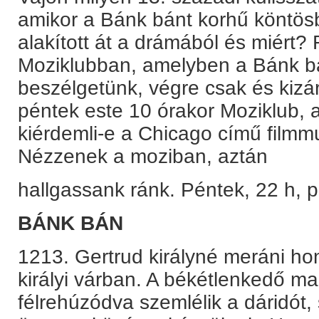
amikor a Bánk bánt korhű köntösb
alakított át a drámából és miért
Moziklubban, amelyben a Bánk b
beszélgetünk, végre csak és kizáró
péntek este 10 órakor Moziklub, ah
kiérdemli-e a Chicago című filmmu
Nézzenek a moziban, aztán
hallgassank ránk. Péntek, 22 h, p
BÁNK BÁN
1213. Gertrud királyné meráni hon
királyi várban. A békétlenkedő 
félrehúzódva szemlélik a dáridót,