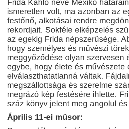
Frida Kahlo neve Mexikó határain 
ismeretlen volt, ma azonban az e
festőnő, alkotásai rendre megdön
rekordjait. Sokféle elképzelés szül
az egekig Frida népszerűsége. A
hogy személyes és művészi törekvé
meggyőződése olyan szervesen é
egybe, hogy élete és művészete
elválaszthatatlanná váltak. Fájd
megszállottsága és szerelme szá
megrázó kép festésére ihlette. Fr
száz könyv jelent meg angolul és
Április 11-ei műsor: