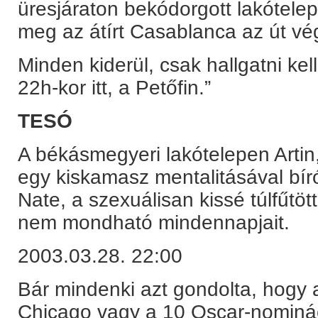
üresjáraton bekódorgott lakótelepi
meg az átírt Casablanca az út vé
Minden kiderül, csak hallgatni kel
22h-kor itt, a Petőfin.”
TESÓ
A békásmegyeri lakótelepen Arti
egy kiskamasz mentalitásával bír
Nate, a szexuálisan kissé túlfűtöt
nem mondható mindennapjait.
2003.03.28. 22:00
Bár mindenki azt gondolta, hogy a
Chicago vagy a 10 Oscar-nominá