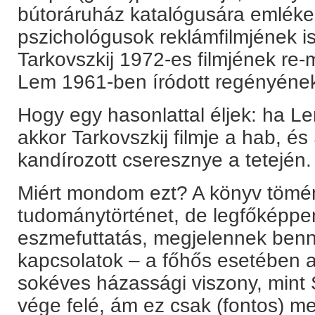
bútoráruház katalógusára emlékez
pszichológusok reklámfilmjének is
Tarkovszkij 1972-es filmjének re-
Lem 1961-ben íródott regényének
Hogy egy hasonlattal éljek: ha 
akkor Tarkovszkij filmje a hab, 
kandírozott cseresznye a tetején.
Miért mondom ezt? A könyv tömény
tudománytörténet, de legfőképpen
eszmefuttatás, megjelennek ben
kapcsolatok – a főhős esetében a
sokéves házassági viszony, mint
vége felé, ám ez csak (fontos) me