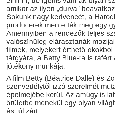
elhinni, de igenis vannak olyan sz
amikor az ilyen „durva” beavatkoz
Sokunk nagy kedvencét, a Hatodi
producerek mentették meg egy gy
Amennyiben a rendezők teljes s
valószínűleg elárasztanák mozijai
filmek, melyekért érthető okokbó
tárgyára, a Betty Blue-ra is ráfért
jótékony munkája.
A film Betty (Béatrice Dalle) és 
szenvedélytől izzó szerelmét muta
épelméjébe kerül. Az amúgy is labil
őrületbe menekül egy olyan világb
és túl zárt.