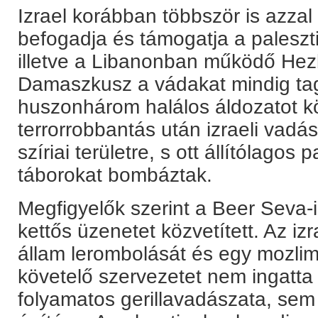
Izrael korábban többször is azzal
befogadja és támogatja a paleszt
illetve a Libanonban működő Hez
Damaszkusz a vádakat mindig taga
huszonhárom halálos áldozatot kö
terrorrobbantás után izraeli vad
szíriai területre, s ott állítólagos 
táborokat bombáztak.
Megfigyelők szerint a Beer Seva-
kettős üzenetet közvetített. Az iz
állam lerombolását és egy mozlim
követelő szervezetet nem ingatta
folyamatos gerillavadászata, sem 