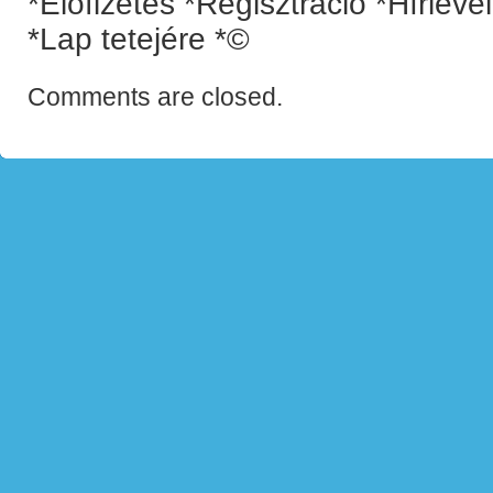
*Előfizetés *Regisztráció *Hírlev
*Lap tetejére *©
Comments are closed.