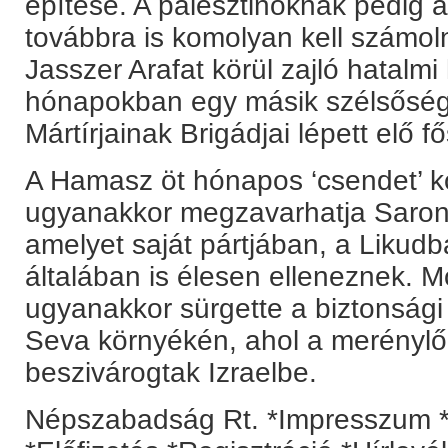
építése. A palesztinoknak pedig 
továbbra is komolyan kell számol
Jasszer Arafat körül zajló hatalm
hónapokban egy másik szélsősége
Mártírjainak Brigádjai lépett elő f
A Hamasz öt hónapos ‘csendet’ kö
ugyanakkor megzavarhatja Saron g
amelyet saját pártjában, a Likudba
általában is élesen elleneznek. M
ugyanakkor sürgette a biztonsági 
Seva környékén, ahol a merénylő
beszivárogtak Izraelbe.
Népszabadság Rt. *Impresszum *