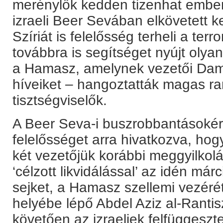
merénylők kedden tizenhat ember 
izraeli Beer Sevában elkövetett k
Szíriát is felelősség terheli a terr
továbbra is segítséget nyújt olya
a Hamasz, amelynek vezetői Dama
híveiket – hangoztatták magas ra
tisztségviselők.
A Beer Seva-i buszrobbantásokért
felelősséget arra hivatkozva, ho
két vezetőjük korábbi meggyilkolá
‘célzott likvidálással’ az idén m
sejket, a Hamasz szellemi vezérét
helyébe lépő Abdel Aziz al-Rantisz
követően az izraeliek felfüggeszte