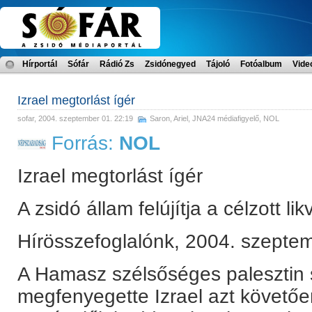
Hírportál
Sófár
Rádió Zs
Zsidónegyed
Tájoló
Fotóalbum
Vide
Izrael megtorlást ígér
sofar
, 2004. szeptember 01. 22:19
Saron, Ariel
,
JNA24 médiafigyelő
,
NOL
Forrás:
NOL
Izrael megtorlást ígér
A zsidó állam felújítja a célzott li
Hírösszefoglalónk, 2004. szeptem
A Hamasz szélsőséges palesztin sz
megfenyegette Izrael azt követőe