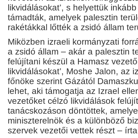
likvidálásokat’, s helyettük inkáb
támadták, amelyek palesztin terül
rakétákkal lőtték a zsidó állam ter
Miközben izraeli kormányzati forr
a zsidó állam – akár a palesztin t
felújítani készül a Hamasz vezetői 
likvidálásokat’, Moshe Jalon, az i
főnöke szerint Gázától Damaszku
lehet, aki támogatja az Izrael ell
vezetőket célzó likvidálások felújí
tanácskozáson döntöttek, amelye
miniszterelnök és a különböző biz
szervek vezetői vettek részt – írt