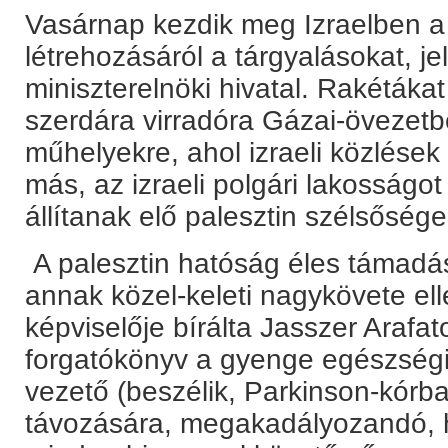
Vasárnap kezdik meg Izraelben a
létrehozásáról a tárgyalásokat, je
miniszterelnöki hivatal. Rakétákat l
szerdára virradóra Gázai-övezetb
műhelyekre, ahol izraeli közlések
más, az izraeli polgári lakosságot
állítanak elő palesztin szélsősé
A palesztin hatóság éles támadás
annak közel-keleti nagykövete ell
képviselője bírálta Jasszer Arafat
forgatókönyv a gyenge egészségi 
vezető (beszélik, Parkinson-kórb
távozására, megakadályozandó, h