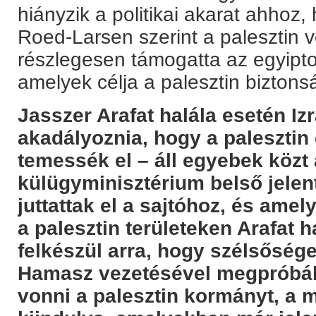
hiányzik a politikai akarat ahhoz,
Roed-Larsen szerint a palesztin 
részlegesen támogatta az egyipto
amelyek célja a palesztin biztons
Jasszer Arafat halála esetén Iz
akadályoznia, hogy a paleszti
temessék el – áll egyebek közt a
külügyminisztérium belső jele
juttattak el a sajtóhoz, és amely
a palesztin területeken Arafat h
felkészül arra, hogy szélsősé
Hamasz vezetésével megpróbálj
vonni a palesztin kormányt, a 