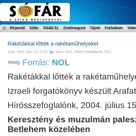
Hírportál
Sófár
Rádió Zs
Zsidónegyed
Tájoló
Fotóalbum
Vide
Rakétákkal lőtték a rakétaműhelyeket
sofar
, 2004. július 14. 22:00
Saron, Ariel
,
JNA24 médiafigyelő
,
NOL
Forrás:
NOL
Rakétákkal lőtték a rakétaműhely
Izraeli forgatókönyv készült Arafa
Hírösszefoglalónk, 2004. július 1
Keresztény és muzulmán pales
Betlehem közelében