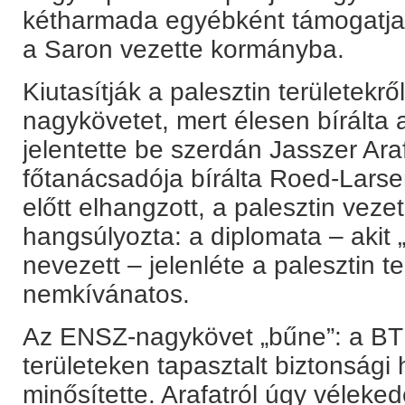
kétharmada egyébként támogatja
a Saron vezette kormányba.
Kiutasítják a palesztin területek
nagykövetet, mert élesen bírálta 
jelentette be szerdán Jasszer Ara
főtanácsadója bírálta Roed-Lars
előtt elhangzott, a palesztin veze
hangsúlyozta: a diplomata – akit 
nevezett – jelenléte a palesztin t
nemkívánatos.
Az ENSZ-nagykövet „bűne”: a BT e
területeken tapasztalt biztonsági
minősítette. Arafatról úgy véleked