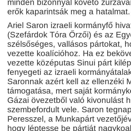
minden bizonnyal követő zűrzava
erők kaparintsák meg a hatalmat.
Ariel Saron izraeli kormányfő hiva
(Szefárdok Tóra Őrzői) és az Egy
szélsőséges, vallásos pártokat, 
vezette koalícióhoz. Ha ez beköv
vezette középutas Sinui párt kilép
fenyegeti az izraeli kormányátalak
Saronnak azért kell az ellenzéki
támogatása, mert saját kormányko
Gázai övezetből való kivonulást h
szembefordult vele. Saron tegnap 
Peresszel, a Munkapárt vezetőjével
hogy léptesse be pártját nagykoalí