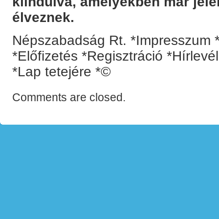
kiindulva, amelyekben már jel
élveznek.
Népszabadság Rt. *Impresszum *
*Előfizetés *Regisztráció *Hírlev
*Lap tetejére *©
Comments are closed.