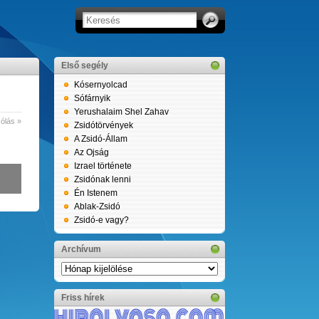
Első segély
Kósernyolcad
Sófárnyik
Yerushalaim Shel Zahav
ólás »
Zsidótörvények
A Zsidó-Állam
Az Ojság
Izrael története
Zsidónak lenni
Én Istenem
Ablak-Zsidó
Zsidó-e vagy?
Archívum
Archívum
Friss hírek