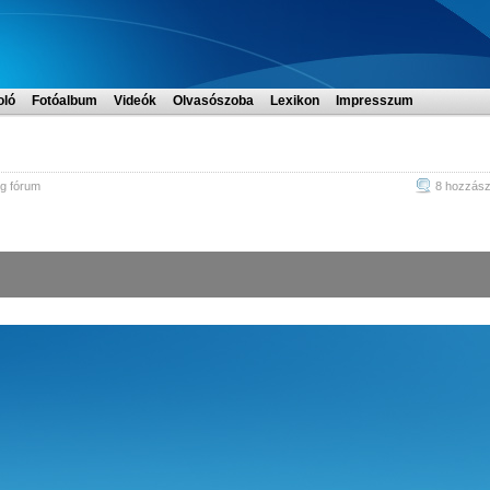
oló
Fotóalbum
Videók
Olvasószoba
Lexikon
Impresszum
g fórum
8 hozzász