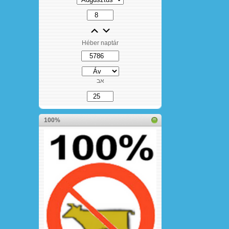
Héber naptár
אב
100%