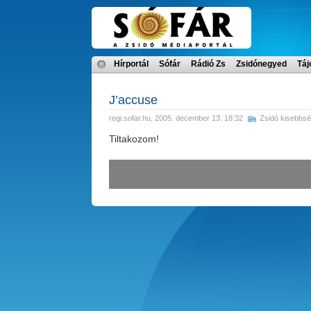
Hírportál
Sófár
Rádió Zs
Zsidónegyed
Táj
J’accuse
regi.sofar.hu
, 2005. december 13. 18:32
Zsidó kisebbsé
Tiltakozom!