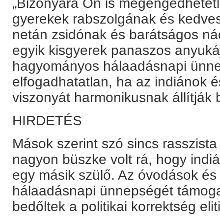
„Bizonyára Ön is megengedhetetl
gyerekek rabszolgának és kedves
netán zsidónak és barátságos nác
egyik kisgyerek panaszos anyukáj
hagyományos hálaadásnapi ünnepe
elfogadhatatlan, ha az indiánok é
viszonyát harmonikusnak állítják 
HIRDETÉS
Mások szerint szó sincs rasszista 
nagyon büszke volt rá, hogy indiá
egy másik szülő. Az óvodások és
hálaadásnapi ünnepségét támogat
bedőltek a politikai korrektség eli