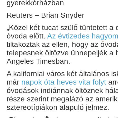
gyerekkórházban
Reuters – Brian Snyder
„Közel két tucat szülő tüntetett a
óvoda előtt.
Az évtizedes hagyomá
tiltakoztak az ellen, hogy az óvod
telepesnek öltözve ünnepeljék a 
Angeles Timesban.
A kaliforniai város két általános 
már
napok óta heves vita folyt
arr
óvodások indiánnak öltöznek hála
része szerint megalázó az amerik
sztereotípiákon alapuló jelmez.