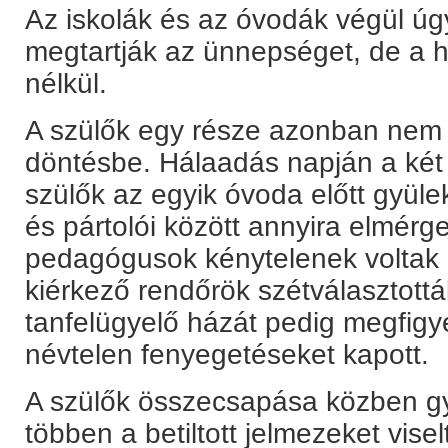
Az iskolák és az óvodák végül úg
megtartják az ünnepséget, de a
nélkül.
A szülők egy része azonban nem 
döntésbe. Hálaadás napján a két
szülők az egyik óvoda előtt gyüle
és pártolói között annyira elmérge
pedagógusok kénytelenek voltak k
kiérkező rendőrök szétválasztottá
tanfelügyelő házát pedig megfigye
névtelen fenyegetéseket kapott.
A szülők összecsapása közben gy
többen a betiltott jelmezeket vise