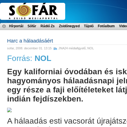
Hírportál
Sófár
Rádió Zs
Zsidónegyed
Tájoló
Fotóalbum
Vide
Harc a hálaadásáért
sofar
, 2008. december 01. 13:15
JNA24 médiafigyelő
,
NOL
Forrás:
NOL
Egy kaliforniai óvodában és isk
hagyományos hálaadásnapi jelm
egy része a faji előítéleteket l
indián fejdíszekben.
A hálaadás esti vacsorát újrajáts