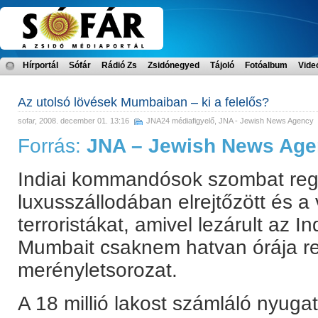
Hírportál
Sófár
Rádió Zs
Zsidónegyed
Tájoló
Fotóalbum
Vide
Az utolsó lövések Mumbaiban – ki a felelős?
sofar
, 2008. december 01. 13:16
JNA24 médiafigyelő
,
JNA - Jewish News Agency
Forrás:
JNA – Jewish News Ag
Indiai kommandósok szombat reg
luxusszállodában elrejtőzött és a 
terroristákat, amivel lezárult az I
Mumbait csaknem hatvan órája re
merényletsorozat.
A 18 millió lakost számláló nyugat