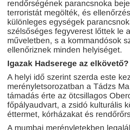
rendőrségének parancsnoka bejel
terroristát megölték, és ellenőrzé
különleges egységek parancsnok
szélsőséges fegyverest lőttek le a
műveletben, s a kommandósok sz
ellenőriznek minden helyiséget.
Igazak Hadserege az elkövető?
A helyi idő szerint szerda este k
merényletsorozatban a Tádzs Mah
támadás érte az ötcsillagos Obero
főpályaudvart, a zsidó kulturális
éttermet, kórházakat és rendőrőr
A mumbai merényletekben legalá